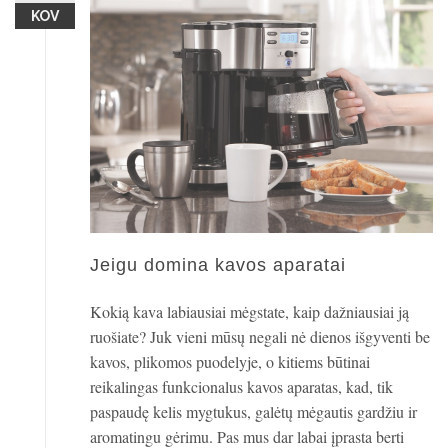
KOV
Jeigu domina kavos aparatai
Kokią kava labiausiai mėgstate, kaip dažniausiai ją
ruošiate? Juk vieni mūsų negali nė dienos išgyventi be
kavos, plikomos puodelyje, o kitiems būtinai
reikalingas funkcionalus kavos aparatas, kad, tik
paspaudę kelis mygtukus, galėtų mėgautis gardžiu ir
aromatingu gėrimu. Pas mus dar labai įprasta berti