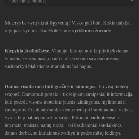
straipsniai
Moterys be vyrų tikrai išgyventų? Visko gali būti. Kokie dalykai
vyriškame žurnale
rūpi jūsų vyrams, skaitykite šiame
.
Kirpykla Justiniškėse
, Vilniuje, kurioje nori kirptis kiekvienas
vilnietis, kviečia pasigražinti ir atsišviežinti savo šukuoseną,
susitvarkyti blakstienas ir antakius bei nagus.
Damos visada nori būti gražios ir laimingos.
Tai visų moterų
svajonė. Damoms.lt portale – tik teigiami straipsniai ir informacija,
kuri padeda visoms moterims jaustis laimingoms, mylimoms ir
žavingoms. O juk taip sunku vienu metu prižiūrėti namus, vaikus,
vyrus, taip pat nepamiršti ir savęs. Pirkiniai parduotuvėse ir
internete, maistas, namų ruoša – tai kasdieniniai šiuolaikinės
damos darbai, su kuriais susitvarkyti ir padės mūsų leidinys.