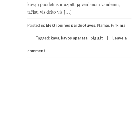
kavą į puodelius ir užpilti ją verdančiu vandeniu,
tačiau vis dėlto vis […]
Posted in:
Elektroninės parduotuvės
,
Namai
,
Pirkiniai
Tagged:
kava
,
kavos aparatai
,
pigu.lt
Leave a
comment