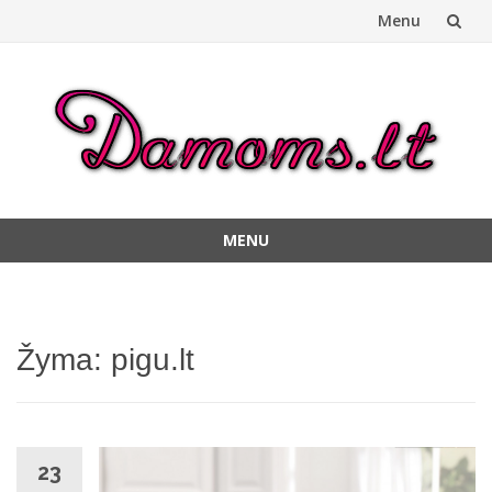
Menu
Skip
to
content
MENU
Skip
to
content
Žyma:
pigu.lt
23