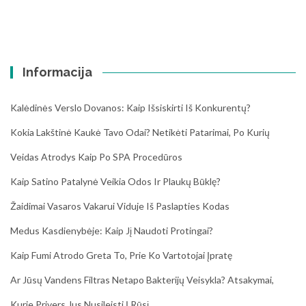
Informacija
Kalėdinės Verslo Dovanos: Kaip Išsiskirti Iš Konkurentų?
Kokia Lakštinė Kaukė Tavo Odai? Netikėti Patarimai, Po Kurių
Veidas Atrodys Kaip Po SPA Procedūros
Kaip Satino Patalynė Veikia Odos Ir Plaukų Būklę?
Žaidimai Vasaros Vakarui Viduje Iš Paslapties Kodas
Medus Kasdienybėje: Kaip Jį Naudoti Protingai?
Kaip Fumi Atrodo Greta To, Prie Ko Vartotojai Įpratę
Ar Jūsų Vandens Filtras Netapo Bakterijų Veisykla? Atsakymai,
Kurie Privers Jus Nusileisti Į Rūsį