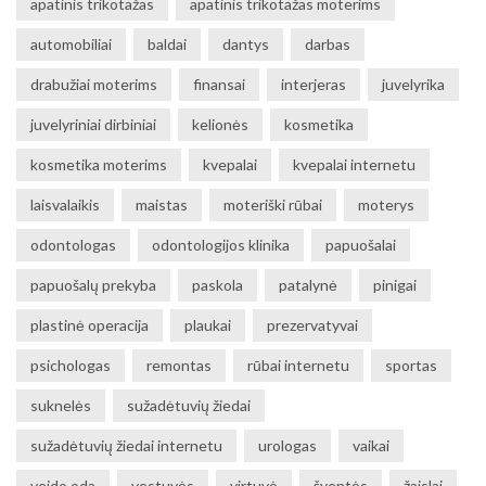
apatinis trikotažas
apatinis trikotažas moterims
automobiliai
baldai
dantys
darbas
drabužiai moterims
finansai
interjeras
juvelyrika
juvelyriniai dirbiniai
kelionės
kosmetika
kosmetika moterims
kvepalai
kvepalai internetu
laisvalaikis
maistas
moteriški rūbai
moterys
odontologas
odontologijos klinika
papuošalai
papuošalų prekyba
paskola
patalynė
pinigai
plastinė operacija
plaukai
prezervatyvai
psichologas
remontas
rūbai internetu
sportas
suknelės
sužadėtuvių žiedai
sužadėtuvių žiedai internetu
urologas
vaikai
veido oda
vestuvės
virtuvė
šventės
žaislai