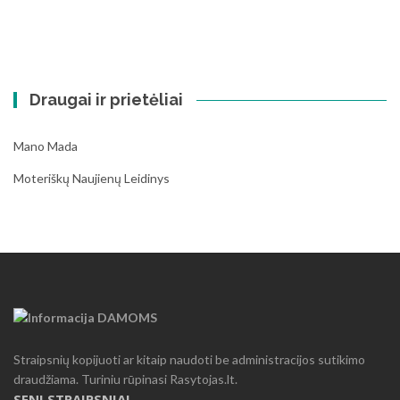
Draugai ir prietėliai
Mano Mada
Moteriškų Naujienų Leidinys
Straipsnių kopijuoti ar kitaip naudoti be administracijos sutikimo
draudžiama. Turiniu rūpinasi Rasytojas.lt.
SENI STRAIPSNIAI