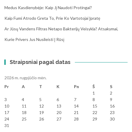
Medus Kasdienybėje: Kaip Jį Naudoti Protingai?
Kaip Fumi Atrodo Greta To, Prie Ko Vartotojai Įpratę
Ar Jūsų Vandens Filtras Netapo Bakterijų Veisykla? Atsakymai,
Kurie Privers Jus Nusileisti Į Rūsį
Straipsniai pagal datas
2026 m. rugpjūčio mėn.
Pr
A
T
K
Pn
Š
S
1
2
3
4
5
6
7
8
9
10
11
12
13
14
15
16
17
18
19
20
21
22
23
24
25
26
27
28
29
30
31