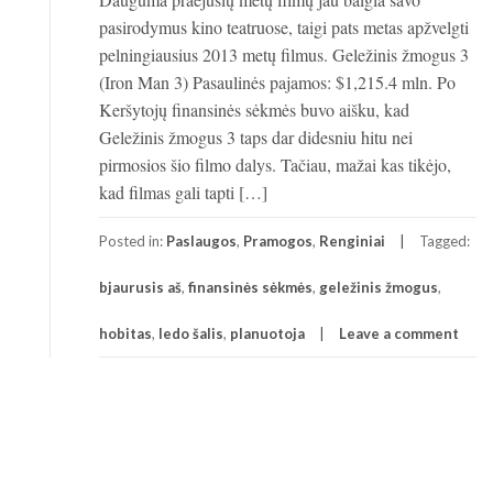
pasirodymus kino teatruose, taigi pats metas apžvelgti
pelningiausius 2013 metų filmus. Geležinis žmogus 3
(Iron Man 3) Pasaulinės pajamos: $1,215.4 mln. Po
Keršytojų finansinės sėkmės buvo aišku, kad
Geležinis žmogus 3 taps dar didesniu hitu nei
pirmosios šio filmo dalys. Tačiau, mažai kas tikėjo,
kad filmas gali tapti […]
Posted in:
Paslaugos
,
Pramogos
,
Renginiai
Tagged:
bjaurusis aš
,
finansinės sėkmės
,
geležinis žmogus
,
hobitas
,
ledo šalis
,
planuotoja
Leave a comment