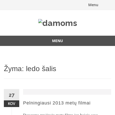
Menu
Skip
to
content
MENU
Skip
to
content
Žyma:
ledo šalis
27
Pelningiausi 2013 metų filmai
KOV
Dauguma praėjusių metų filmų jau baigia savo