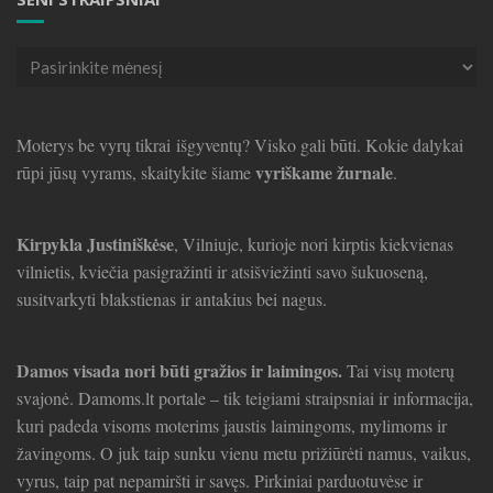
Seni
straipsniai
Moterys be vyrų tikrai išgyventų? Visko gali būti. Kokie dalykai
vyriškame žurnale
rūpi jūsų vyrams, skaitykite šiame
.
Kirpykla Justiniškėse
, Vilniuje, kurioje nori kirptis kiekvienas
vilnietis, kviečia pasigražinti ir atsišviežinti savo šukuoseną,
susitvarkyti blakstienas ir antakius bei nagus.
Damos visada nori būti gražios ir laimingos.
Tai visų moterų
svajonė. Damoms.lt portale – tik teigiami straipsniai ir informacija,
kuri padeda visoms moterims jaustis laimingoms, mylimoms ir
žavingoms. O juk taip sunku vienu metu prižiūrėti namus, vaikus,
vyrus, taip pat nepamiršti ir savęs. Pirkiniai parduotuvėse ir