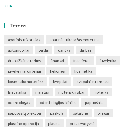
« Lie
Temos
apatinis trikotažas
apatinis trikotažas moterims
automobiliai
baldai
dantys
darbas
drabužiai moterims
finansai
interjeras
juvelyrika
juvelyriniai dirbiniai
kelionės
kosmetika
kosmetika moterims
kvepalai
kvepalai internetu
laisvalaikis
maistas
moteriški rūbai
moterys
odontologas
odontologijos klinika
papuošalai
papuošalų prekyba
paskola
patalynė
pinigai
plastinė operacija
plaukai
prezervatyvai