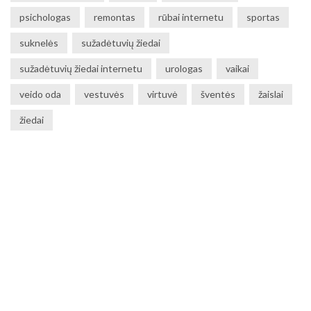
psichologas
remontas
rūbai internetu
sportas
suknelės
sužadėtuvių žiedai
sužadėtuvių žiedai internetu
urologas
vaikai
veido oda
vestuvės
virtuvė
šventės
žaislai
žiedai