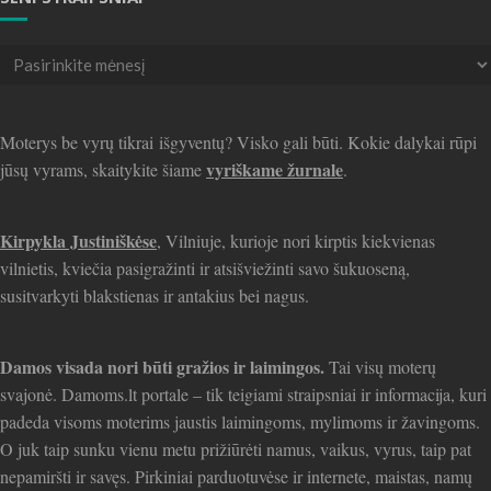
Seni
straipsniai
Moterys be vyrų tikrai išgyventų? Visko gali būti. Kokie dalykai rūpi
vyriškame žurnale
jūsų vyrams, skaitykite šiame
.
Kirpykla Justiniškėse
, Vilniuje, kurioje nori kirptis kiekvienas
vilnietis, kviečia pasigražinti ir atsišviežinti savo šukuoseną,
susitvarkyti blakstienas ir antakius bei nagus.
Damos visada nori būti gražios ir laimingos.
Tai visų moterų
svajonė. Damoms.lt portale – tik teigiami straipsniai ir informacija, kuri
padeda visoms moterims jaustis laimingoms, mylimoms ir žavingoms.
O juk taip sunku vienu metu prižiūrėti namus, vaikus, vyrus, taip pat
nepamiršti ir savęs. Pirkiniai parduotuvėse ir internete, maistas, namų