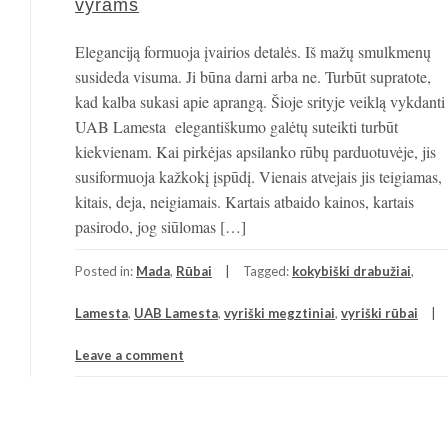
vyrams
Eleganciją formuoja įvairios detalės. Iš mažų smulkmenų
susideda visuma. Ji būna darni arba ne. Turbūt supratote,
kad kalba sukasi apie aprangą. Šioje srityje veiklą vykdanti
UAB Lamesta elegantiškumo galėtų suteikti turbūt
kiekvienam. Kai pirkėjas apsilanko rūbų parduotuvėje, jis
susiformuoja kažkokį įspūdį. Vienais atvejais jis teigiamas,
kitais, deja, neigiamais. Kartais atbaido kainos, kartais
pasirodo, jog siūlomas […]
Posted in:
Mada
,
Rūbai
Tagged:
kokybiški drabužiai
,
Lamesta
,
UAB Lamesta
,
vyriški megztiniai
,
vyriški rūbai
Leave a comment