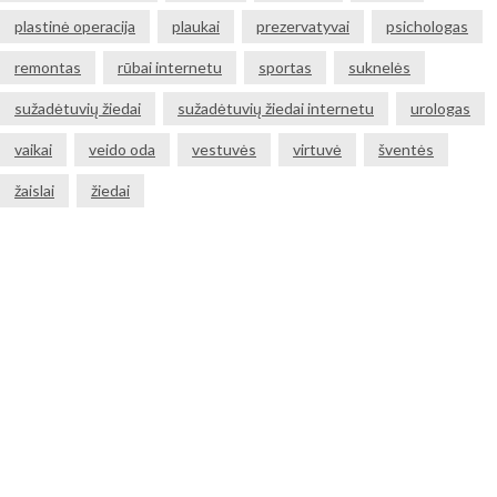
plastinė operacija
plaukai
prezervatyvai
psichologas
remontas
rūbai internetu
sportas
suknelės
sužadėtuvių žiedai
sužadėtuvių žiedai internetu
urologas
vaikai
veido oda
vestuvės
virtuvė
šventės
žaislai
žiedai