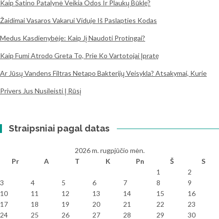
Kaip Satino Patalynė Veikia Odos Ir Plaukų Būklę?
Žaidimai Vasaros Vakarui Viduje Iš Paslapties Kodas
Medus Kasdienybėje: Kaip Jį Naudoti Protingai?
Kaip Fumi Atrodo Greta To, Prie Ko Vartotojai Įpratę
Ar Jūsų Vandens Filtras Netapo Bakterijų Veisykla? Atsakymai, Kurie
Privers Jus Nusileisti Į Rūsį
Straipsniai pagal datas
2026 m. rugpjūčio mėn.
Pr
A
T
K
Pn
Š
S
1
2
3
4
5
6
7
8
9
10
11
12
13
14
15
16
17
18
19
20
21
22
23
24
25
26
27
28
29
30