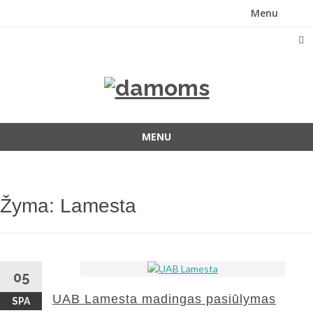
Menu
Skip
to
content
MENU
Skip
to
content
Žyma:
Lamesta
05
UAB Lamesta madingas pasiūlymas
SPA