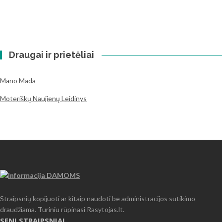
Draugai ir prietėliai
Mano Mada
Moteriškų Naujienų Leidinys
Straipsnių kopijuoti ar kitaip naudoti be administracijos sutikimo
draudžiama. Turiniu rūpinasi Rasytojas.lt.
SENI STRAIPSNIAI