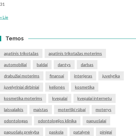
31
« Lie
Temos
apatinis trikotažas
apatinis trikotažas moterims
automobiliai
baldai
dantys
darbas
drabužiai moterims
finansai
interjeras
juvelyrika
juvelyriniai dirbiniai
kelionės
kosmetika
kosmetika moterims
kvepalai
kvepalai internetu
laisvalaikis
maistas
moteriški rūbai
moterys
odontologas
odontologijos klinika
papuošalai
papuošalų prekyba
paskola
patalynė
pinigai