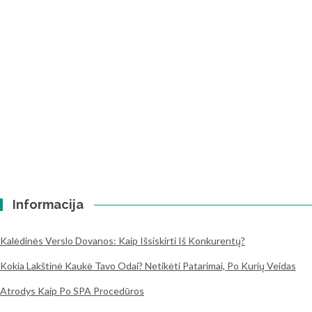
Informacija
Kalėdinės Verslo Dovanos: Kaip Išsiskirti Iš Konkurentų?
Kokia Lakštinė Kaukė Tavo Odai? Netikėti Patarimai, Po Kurių Veidas
Atrodys Kaip Po SPA Procedūros