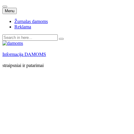
Skip
Menu
to
content
Žurnalas damoms
Reklama
Search
for:
Informacija DAMOMS
straipsniai ir patarimai