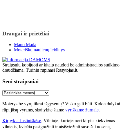
Draugai ir prietėliai
Mano Mada
Moteriškų naujienų leidinys
Straipsnių kopijuoti ar kitaip naudoti be administracijos sutikimo
draudžiama. Turiniu rūpinasi Rasytojas.lt.
Seni straipsniai
Seni
straipsniai
Moterys be vyrų tikrai išgyventų? Visko gali būti. Kokie dalykai
rūpi jūsų vyrams, skaitykite šiame
vyriškame žurnale
.
Kirpykla Justiniškėse
, Vilniuje, kurioje nori kirptis kiekvienas
vilnietis, kviečia pasigražinti ir atsišviežinti savo šukuoseną,