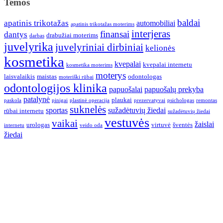
Temos
baldai
apatinis trikotažas
automobiliai
apatinis trikotažas moterims
interjeras
finansai
dantys
drabužiai moterims
darbas
juvelyrika
juvelyriniai dirbiniai
kelionės
kosmetika
kvepalai
kvepalai internetu
kosmetika moterims
moterys
laisvalaikis
maistas
odontologas
moteriški rūbai
odontologijos klinika
papuošalai
papuošalų prekyba
patalynė
plaukai
paskola
pinigai
plastinė operacija
prezervatyvai
psichologas
remontas
suknelės
sportas
sužadėtuvių žiedai
rūbai internetu
sužadėtuvių žiedai
vestuvės
vaikai
žaislai
urologas
virtuvė
šventės
internetu
veido oda
žiedai