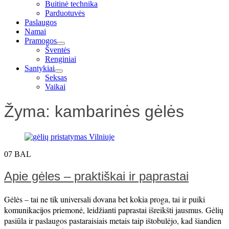
Buitinė technika
Parduotuvės
Paslaugos
Namai
Pramogos
expand
Šventės
child
Renginiai
menu
Santykiai
expand
Seksas
child
Vaikai
menu
Žyma:
kambarinės gėlės
07
BAL
Apie gėles – praktiškai ir paprastai
Gėlės – tai ne tik universali dovana bet kokia proga, tai ir puiki
komunikacijos priemonė, leidžianti paprastai išreikšti jausmus. Gėlių
pasiūla ir paslaugos pastaraisiais metais taip ištobulėjo, kad šiandien