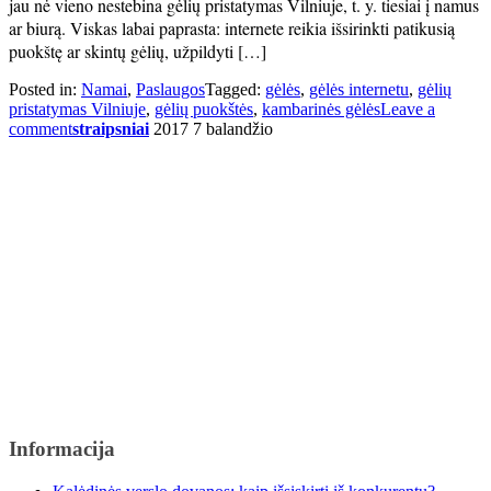
jau nė vieno nestebina gėlių pristatymas Vilniuje, t. y. tiesiai į namus
ar biurą. Viskas labai paprasta: internete reikia išsirinkti patikusią
puokštę ar skintų gėlių, užpildyti […]
Posted in:
Namai
,
Paslaugos
Tagged:
gėlės
,
gėlės internetu
,
gėlių
pristatymas Vilniuje
,
gėlių puokštės
,
kambarinės gėlės
Leave a
comment
straipsniai
2017 7 balandžio
Informacija