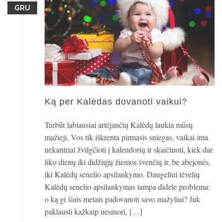
GRU
Ką per Kalėdas dovanoti vaikui?
Turbūt labiausiai artėjančių Kalėdų laukia mūsų
mažieji. Vos tik iškrenta pirmasis sniegas, vaikai ima
nekantriai žvilgčioti į kalendorių ir skaičiuoti, kiek dar
liko dienų iki didžiųjų žiemos švenčių ir, be abejonės,
iki Kalėdų senelio apsilankymo. Daugeliui tėvelių
Kalėdų senelio apsilankymas tampa didele problema:
o ką gi šiais metais padovanoti savo mažyliui? Juk
paklausti kažkaip nesinori, […]