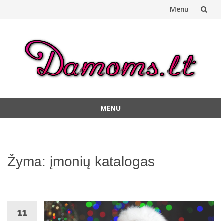
Menu
Skip
to
content
MENU
Skip
to
content
Žyma:
įmonių katalogas
11