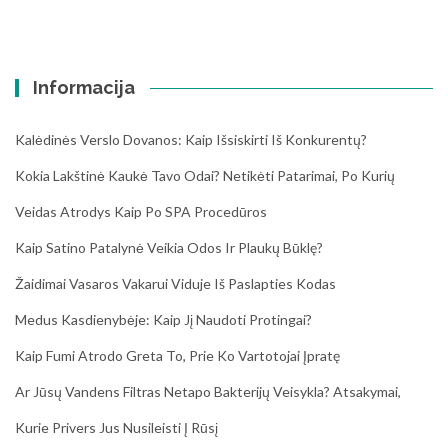
Informacija
Kalėdinės Verslo Dovanos: Kaip Išsiskirti Iš Konkurentų?
Kokia Lakštinė Kaukė Tavo Odai? Netikėti Patarimai, Po Kurių
Veidas Atrodys Kaip Po SPA Procedūros
Kaip Satino Patalynė Veikia Odos Ir Plaukų Būklę?
Žaidimai Vasaros Vakarui Viduje Iš Paslapties Kodas
Medus Kasdienybėje: Kaip Jį Naudoti Protingai?
Kaip Fumi Atrodo Greta To, Prie Ko Vartotojai Įpratę
Ar Jūsų Vandens Filtras Netapo Bakterijų Veisykla? Atsakymai,
Kurie Privers Jus Nusileisti Į Rūsį