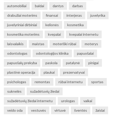
automobiliai
baldai
dantys
darbas
drabužiai moterims
finansai
interjeras
juvelyrika
juvelyriniai dirbiniai
kelionės
kosmetika
kosmetika moterims
kvepalai
kvepalai internetu
laisvalaikis
maistas
moteriški rūbai
moterys
odontologas
odontologijos klinika
papuošalai
papuošalų prekyba
paskola
patalynė
pinigai
plastinė operacija
plaukai
prezervatyvai
psichologas
remontas
rūbai internetu
sportas
suknelės
sužadėtuvių žiedai
sužadėtuvių žiedai internetu
urologas
vaikai
veido oda
vestuvės
virtuvė
šventės
žaislai