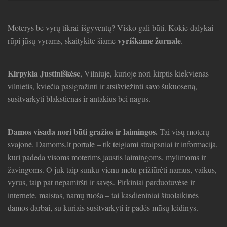
Moterys be vyrų tikrai išgyventų? Visko gali būti. Kokie dalykai
vyriškame žurnale
rūpi jūsų vyrams, skaitykite šiame
.
Kirpykla Justiniškėse
, Vilniuje, kurioje nori kirptis kiekvienas
vilnietis, kviečia pasigražinti ir atsišviežinti savo šukuoseną,
susitvarkyti blakstienas ir antakius bei nagus.
Damos visada nori būti gražios ir laimingos.
Tai visų moterų
svajonė. Damoms.lt portale – tik teigiami straipsniai ir informacija,
kuri padeda visoms moterims jaustis laimingoms, mylimoms ir
žavingoms. O juk taip sunku vienu metu prižiūrėti namus, vaikus,
vyrus, taip pat nepamiršti ir savęs. Pirkiniai parduotuvėse ir
internete, maistas, namų ruoša – tai kasdieniniai šiuolaikinės
damos darbai, su kuriais susitvarkyti ir padės mūsų leidinys.