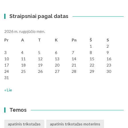
Straipsniai pagal datas
2026 m. rugpjūčio mėn.
Pr
A
T
K
Pn
Š
S
1
2
3
4
5
6
7
8
9
10
11
12
13
14
15
16
17
18
19
20
21
22
23
24
25
26
27
28
29
30
31
« Lie
Temos
apatinis trikotažas
apatinis trikotažas moterims