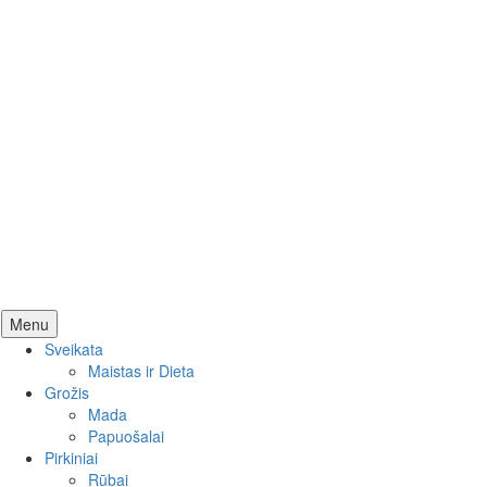
Skip
Menu
to
Sveikata
content
Maistas ir Dieta
Grožis
Mada
Papuošalai
Pirkiniai
Rūbai