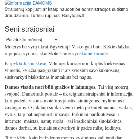
Straipsnių kopijuoti ar kitaip naudoti be administracijos sutikimo
draudžiama. Turiniu rūpinasi Rasytojas.lt.
Seni straipsniai
Seni
straipsniai
Moterys be vyrų tikrai išgyventų? Visko gali būti. Kokie dalykai
rūpi jūsų vyrams, skaitykite šiame
vyriškame žurnale
.
Kirpykla Justiniškėse
, Vilniuje, kurioje nori kirptis kiekvienas
vilnietis, kviečia pasigražinti ir atsišviežinti savo šukuoseną,
susitvarkyti blakstienas ir antakius bei nagus.
Damos visada nori būti gražios ir laimingos.
Tai visų moterų
svajonė. Damoms.lt portale – tik teigiami straipsniai ir informacija,
kuri padeda visoms moterims jaustis laimingoms, mylimoms ir
žavingoms. O juk taip sunku vienu metu prižiūrėti namus, vaikus,
vyrus, taip pat nepamiršti ir savęs. Pirkiniai parduotuvėse ir
internete, maistas, namų ruoša – tai kasdieniniai šiuolaikinės
damos darbai, su kuriais susitvarkyti ir padės mūsų leidinys.
Turite idėjų, kaip kiekvienos moters gyvenimas gali tapti dar