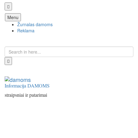
Skip
Menu
to
Žurnalas damoms
content
Reklama
Search
for:
Informacija DAMOMS
straipsniai ir patarimai