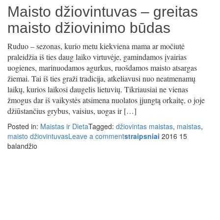
Maisto džiovintuvas – greitas
maisto džiovinimo būdas
Ruduo – sezonas, kurio metu kiekviena mama ar močiutė
praleidžia iš ties daug laiko virtuvėje, gamindamos įvairias
uogienes, marinuodamos agurkus, ruošdamos maisto atsargas
žiemai. Tai iš ties graži tradicija, atkeliavusi nuo neatmenamų
laikų, kurios laikosi daugelis lietuvių. Tikriausiai ne vienas
žmogus dar iš vaikystės atsimena nuolatos įjungtą orkaitę, o joje
džiūstančius grybus, vaisius, uogas ir […]
Posted in:
Maistas ir Dieta
Tagged:
džiovintas maistas
,
maistas
,
maisto džiovintuvas
Leave a comment
straipsniai
2016 15
balandžio