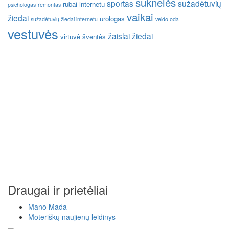
suknelės
sportas
sužadėtuvių
rūbai internetu
psichologas
remontas
vaikai
žiedai
urologas
sužadėtuvių žiedai internetu
veido oda
vestuvės
žaislai
žiedai
virtuvė
šventės
Draugai ir prietėliai
Mano Mada
Moteriškų naujienų leidinys