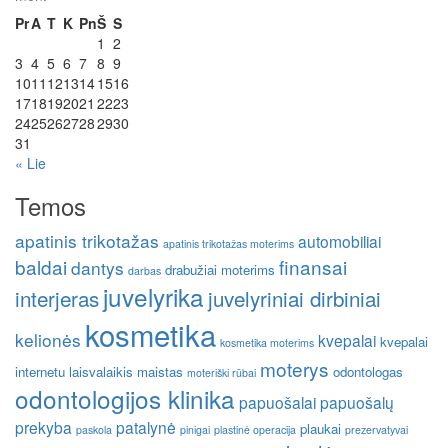
Pr
A
T
K
Pn
Š
S
1
2
3
4
5
6
7
8
9
10
11
12
13
14
15
16
17
18
19
20
21
22
23
24
25
26
27
28
29
30
31
« Lie
Temos
apatinis trikotažas
automobiliai
apatinis trikotažas moterims
baldai
finansai
dantys
drabužiai moterims
darbas
juvelyrika
interjeras
juvelyriniai dirbiniai
kosmetika
kelionės
kvepalai
kvepalai
kosmetika moterims
moterys
internetu
laisvalaikis
maistas
odontologas
moteriški rūbai
odontologijos klinika
papuošalai
papuošalų
prekyba
patalynė
plaukai
paskola
pinigai
plastinė operacija
prezervatyvai