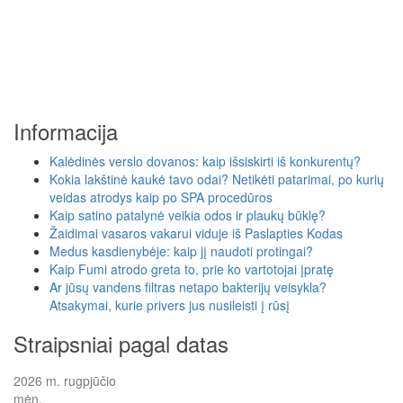
Informacija
Kalėdinės verslo dovanos: kaip išsiskirti iš konkurentų?
Kokia lakštinė kaukė tavo odai? Netikėti patarimai, po kurių
veidas atrodys kaip po SPA procedūros
Kaip satino patalynė veikia odos ir plaukų būklę?
Žaidimai vasaros vakarui viduje iš Paslapties Kodas
Medus kasdienybėje: kaip jį naudoti protingai?
Kaip Fumi atrodo greta to, prie ko vartotojai įpratę
Ar jūsų vandens filtras netapo bakterijų veisykla?
Atsakymai, kurie privers jus nusileisti į rūsį
Straipsniai pagal datas
2026 m. rugpjūčio
mėn.