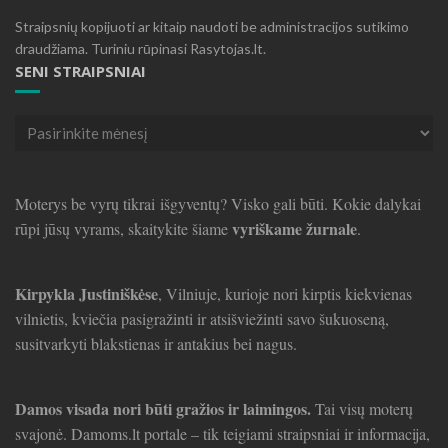
Straipsnių kopijuoti ar kitaip naudoti be administracijos sutikimo
draudžiama. Turiniu rūpinasi Rasytojas.lt.
SENI STRAIPSNIAI
Seni
straipsniai
Moterys be vyrų tikrai išgyventų? Visko gali būti. Kokie dalykai
vyriškame žurnale
rūpi jūsų vyrams, skaitykite šiame
.
Kirpykla Justiniškėse
, Vilniuje, kurioje nori kirptis kiekvienas
vilnietis, kviečia pasigražinti ir atsišviežinti savo šukuoseną,
susitvarkyti blakstienas ir antakius bei nagus.
Damos visada nori būti gražios ir laimingos.
Tai visų moterų
svajonė. Damoms.lt portale – tik teigiami straipsniai ir informacija,