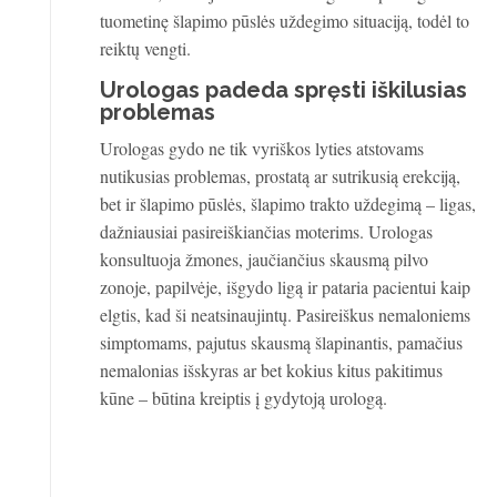
tuometinę šlapimo pūslės uždegimo situaciją, todėl to
reiktų vengti.
Urologas padeda spręsti iškilusias
problemas
Urologas gydo ne tik vyriškos lyties atstovams
nutikusias problemas, prostatą ar sutrikusią erekciją,
bet ir šlapimo pūslės, šlapimo trakto uždegimą – ligas,
dažniausiai pasireiškiančias moterims. Urologas
konsultuoja žmones, jaučiančius skausmą pilvo
zonoje, papilvėje, išgydo ligą ir pataria pacientui kaip
elgtis, kad ši neatsinaujintų. Pasireiškus nemaloniems
simptomams, pajutus skausmą šlapinantis, pamačius
nemalonias išskyras ar bet kokius kitus pakitimus
kūne – būtina kreiptis į gydytoją urologą.