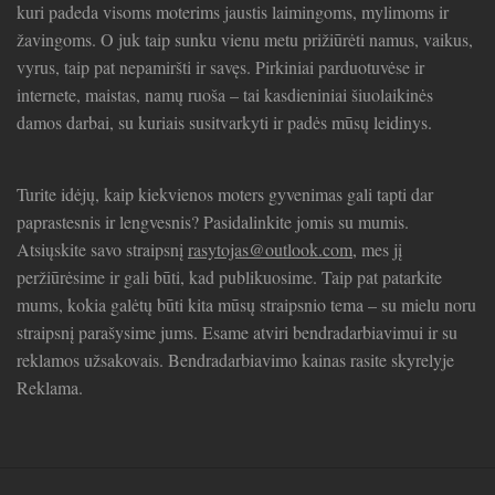
kuri padeda visoms moterims jaustis laimingoms, mylimoms ir
žavingoms. O juk taip sunku vienu metu prižiūrėti namus, vaikus,
vyrus, taip pat nepamiršti ir savęs. Pirkiniai parduotuvėse ir
internete, maistas, namų ruoša – tai kasdieniniai šiuolaikinės
damos darbai, su kuriais susitvarkyti ir padės mūsų leidinys.
Turite idėjų, kaip kiekvienos moters gyvenimas gali tapti dar
paprastesnis ir lengvesnis? Pasidalinkite jomis su mumis.
Atsiųskite savo straipsnį
rasytojas@outlook.com
, mes jį
peržiūrėsime ir gali būti, kad publikuosime. Taip pat patarkite
mums, kokia galėtų būti kita mūsų straipsnio tema – su mielu noru
straipsnį parašysime jums. Esame atviri bendradarbiavimui ir su
reklamos užsakovais. Bendradarbiavimo kainas rasite skyrelyje
Reklama.