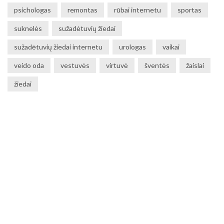
psichologas
remontas
rūbai internetu
sportas
suknelės
sužadėtuvių žiedai
sužadėtuvių žiedai internetu
urologas
vaikai
veido oda
vestuvės
virtuvė
šventės
žaislai
žiedai