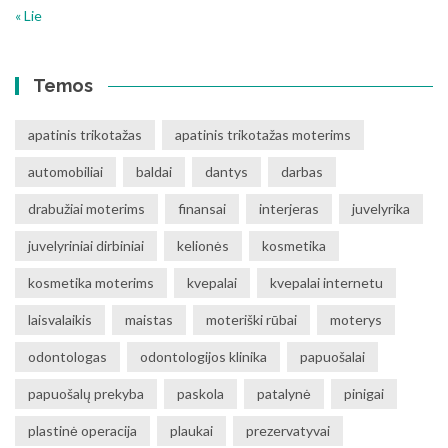
« Lie
Temos
apatinis trikotažas
apatinis trikotažas moterims
automobiliai
baldai
dantys
darbas
drabužiai moterims
finansai
interjeras
juvelyrika
juvelyriniai dirbiniai
kelionės
kosmetika
kosmetika moterims
kvepalai
kvepalai internetu
laisvalaikis
maistas
moteriški rūbai
moterys
odontologas
odontologijos klinika
papuošalai
papuošalų prekyba
paskola
patalynė
pinigai
plastinė operacija
plaukai
prezervatyvai