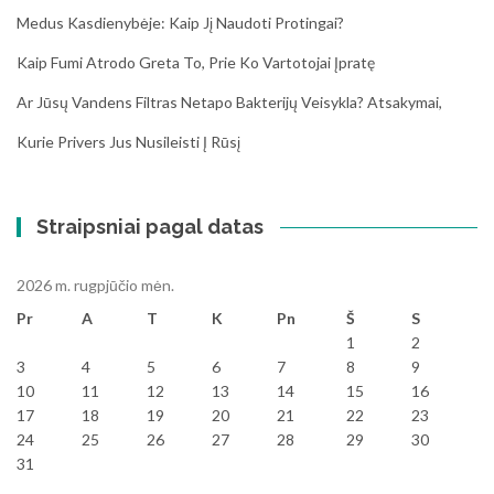
Medus Kasdienybėje: Kaip Jį Naudoti Protingai?
Kaip Fumi Atrodo Greta To, Prie Ko Vartotojai Įpratę
Ar Jūsų Vandens Filtras Netapo Bakterijų Veisykla? Atsakymai,
Kurie Privers Jus Nusileisti Į Rūsį
Straipsniai pagal datas
2026 m. rugpjūčio mėn.
Pr
A
T
K
Pn
Š
S
1
2
3
4
5
6
7
8
9
10
11
12
13
14
15
16
17
18
19
20
21
22
23
24
25
26
27
28
29
30
31