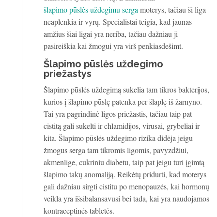
šlapimo pūslės uždegimu serga
moterys, tačiau ši liga
neaplenkia ir vyrų. Specialistai teigia, kad jaunas
amžius šiai ligai yra neriba, tačiau dažniau ji
pasireiškia kai žmogui yra virš penkiasdešimt.
Šlapimo pūslės uždegimo
priežastys
Šlapimo pūslės uždegimą sukelia tam tikros bakterijos,
kurios į šlapimo pūslę patenka per šlaplę iš žarnyno.
Tai yra pagrindinė ligos priežastis, tačiau taip pat
cistitą gali sukelti ir chlamidijos, virusai, grybeliai ir
kita. Šlapimo pūslės uždegimo rizika didėja jeigu
žmogus serga tam tikromis ligomis, pavyzdžiui,
akmenlige, cukriniu diabetu, taip pat jeigu turi įgimtą
šlapimo takų anomaliją. Reikėtų pridurti, kad moterys
gali dažniau sirgti cistitu po menopauzės, kai hormonų
veikla yra išsibalansavusi bei tada, kai yra naudojamos
kontraceptinės tabletės.