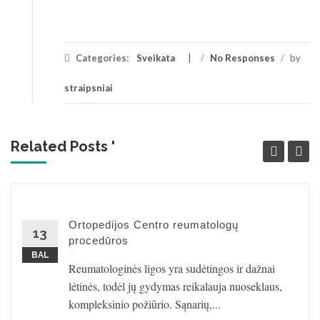
Categories:
Sveikata
/
No Responses
/
by
straipsniai
Related Posts '
Ortopedijos Centro reumatologų
13
procedūros
BAL
Reumatologinės ligos yra sudėtingos ir dažnai
lėtinės, todėl jų gydymas reikalauja nuoseklaus,
kompleksinio požiūrio. Sąnarių,...