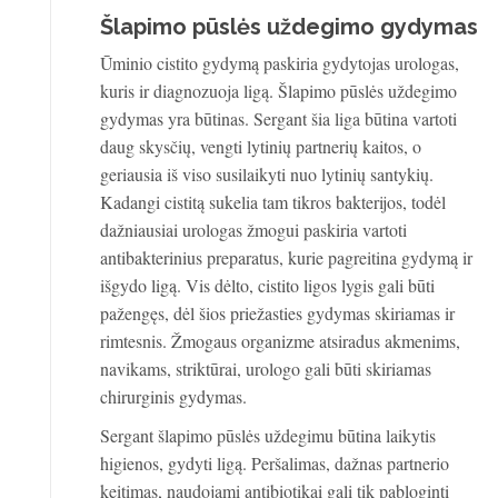
Šlapimo pūslės uždegimo gydymas
Ūminio cistito gydymą paskiria gydytojas urologas,
kuris ir diagnozuoja ligą. Šlapimo pūslės uždegimo
gydymas yra būtinas. Sergant šia liga būtina vartoti
daug skysčių, vengti lytinių partnerių kaitos, o
geriausia iš viso susilaikyti nuo lytinių santykių.
Kadangi cistitą sukelia tam tikros bakterijos, todėl
dažniausiai urologas žmogui paskiria vartoti
antibakterinius preparatus, kurie pagreitina gydymą ir
išgydo ligą. Vis dėlto, cistito ligos lygis gali būti
pažengęs, dėl šios priežasties gydymas skiriamas ir
rimtesnis. Žmogaus organizme atsiradus akmenims,
navikams, striktūrai, urologo gali būti skiriamas
chirurginis gydymas.
Sergant šlapimo pūslės uždegimu būtina laikytis
higienos, gydyti ligą. Peršalimas, dažnas partnerio
keitimas, naudojami antibiotikai gali tik pabloginti