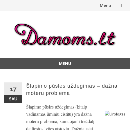
Menu
Skip
to
content
MENU
Skip
to
content
Šlapimo pūslės uždegimas – dažna
17
moterų problema
SAU
Šlapimo pūslės uždegimas (kitaip
vadinamas ūminiu cistitu) yra dažna
moterų problema, kamuojanti trečdalį
dailiosios lyties atstovių. Dažniausiai