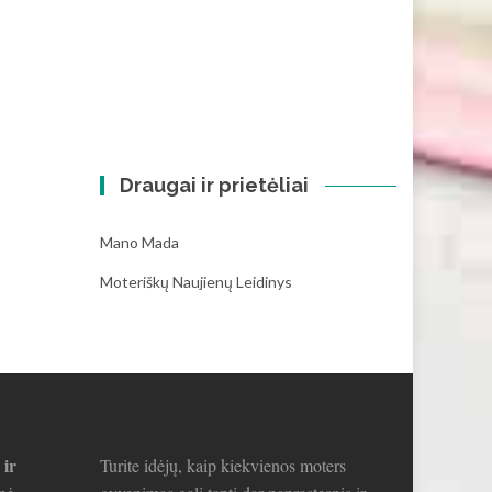
Draugai ir prietėliai
Mano Mada
Moteriškų Naujienų Leidinys
 ir
Turite idėjų, kaip kiekvienos moters