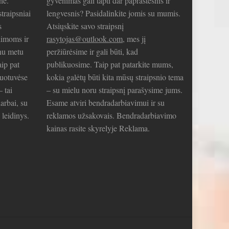
nė.
gyvenimas gali tapti dar paprastesnis ir
traipsniai
lengvesnis? Pasidalinkite jomis su mumis.
s
Atsiųskite savo straipsnį
limoms ir
rasytojas@outlook.com
, mes jį
nu metu
peržiūrėsime ir gali būti, kad
aip pat
publikuosime. Taip pat patarkite mums,
duotuvėse
kokia galėtų būti kita mūsų straipsnio tema
– tai
– su mielu noru straipsnį parašysime jums.
arbai, su
Esame atviri bendradarbiavimui ir su
 leidinys.
reklamos užsakovais. Bendradarbiavimo
kainas rasite skyrelyje Reklama.