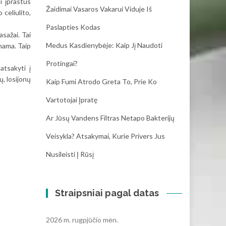
ti įprastus
Žaidimai Vasaros Vakarui Viduje Iš
celiulito,
Paslapties Kodas
asažai. Tai
Medus Kasdienybėje: Kaip Jį Naudoti
inama. Taip
Protingai?
atsakyti į
ų, losijonų
Kaip Fumi Atrodo Greta To, Prie Ko
Vartotojai Įpratę
Ar Jūsų Vandens Filtras Netapo Bakterijų
Veisykla? Atsakymai, Kurie Privers Jus
Nusileisti Į Rūsį
Straipsniai pagal datas
2026 m. rugpjūčio mėn.