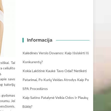
Informacija
Kalėdinės Verslo Dovanos: Kaip Išsiskirti Iš
Konkurentų?
siškai. Tai
a celiulito
Kokia Lakštinė Kaukė Tavo Odai? Netikėti
ą.
 apie savo
Patarimai, Po Kurių Veidas Atrodys Kaip Po
g kalorijų
SPA Procedūros
nes gydymas
Kaip Satino Patalynė Veikia Odos Ir Plaukų
tyvumu. Jei
 pėsčiomis.
Būklę?