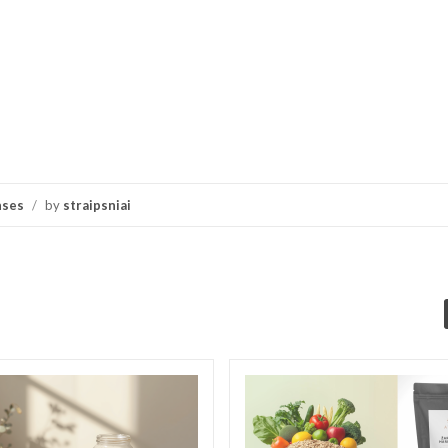
nses
/
by
straipsniai