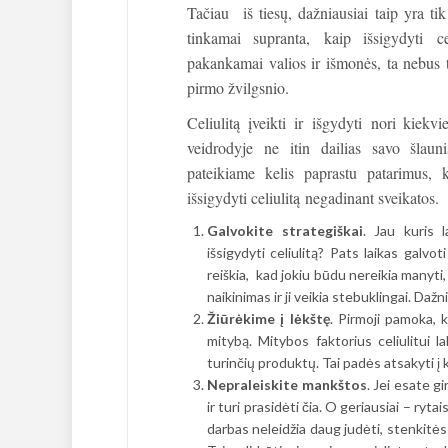
Tačiau iš tiesų, dažniausiai taip yra ti
tinkamai supranta, kaip išsigydyti cel
pakankamai valios ir išmonės, ta nebus t
pirmo žvilgsnio.
Celiulitą įveikti ir išgydyti nori kiekv
veidrodyje ne itin dailias savo šlaun
pateikiame kelis paprastu patarimus, k
išsigydyti celiulitą negadinant sveikatos.
Galvokite strategiškai
. Jau kuris 
išsigydyti celiulitą? Pats laikas galvoti
reiškia, kad jokiu būdu nereikia manyti
naikinimas ir ji veikia stebuklingai. Daž
Žiūrėkime į lėkštę
. Pirmoji pamoka, k
mitybą. Mitybos faktorius celiulitui l
turinčių produktų. Tai padės atsakyti į k
Nepraleiskite mankštos
. Jei esate g
ir turi prasidėti čia. O geriausiai – ryt
darbas neleidžia daug judėti, stenkitės