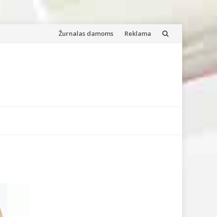
Skip
Žurnalas damoms
Reklama
to
content