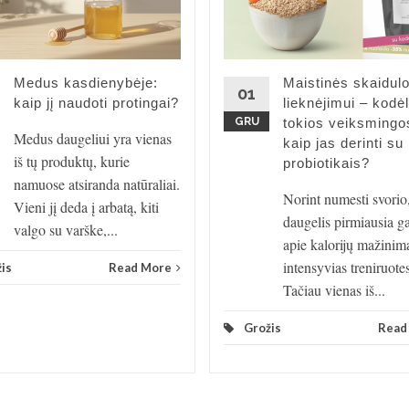
Medus kasdienybėje:
Maistinės skaidul
01
kaip jį naudoti protingai?
lieknėjimui – kodėl
GRU
tokios veiksmingos
Medus daugeliui yra vienas
kaip jas derinti su
iš tų produktų, kurie
probiotikais?
namuose atsiranda natūraliai.
Norint numesti svorio
Vieni jį deda į arbatą, kiti
daugelis pirmiausia g
valgo su varške,...
apie kalorijų mažinim
intensyvias treniruotes
is
Read More
Tačiau vienas iš...
Grožis
Read