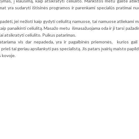
kymas, į klausimą, kaip atsikratyti celiulito. Mankštos metu galite atlik
at yra sudaryti ištisinės programos ir parenkami specialūs pratimai nuo 
 padėti, jei nežioti kaip gydyti celiulitą namuose, tai namuose atliekami m
 kaip panaikinti celiulitą. Masažo metu išmasažuojama oda ir ji tarsi pažad
ai atsikratyti celiulito. Puikus patarimas.
 patariama vis dar nepadeda, yra ir pagalbinės priemonės, kurios gali 
u prieš tai geriau apsilankyti pas specialistą. Jis patars įvairių maisto papild
 kovoje.