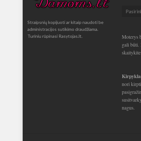
Seni
straipsni
Straipsnių kopijuoti ar kitaip naudoti be
administracijos sutikimo draudžiama.
Turiniu rūpinasi Rasytojas.lt.
Moterys b
gali būti
skaitykit
Kirpykla
nori kirpt
pasigražin
susitvarky
nagus.