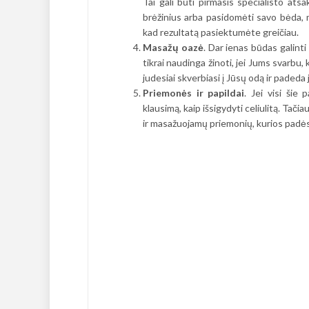
Tai gali būti pirmasis specialisto atsa
brėžinius arba pasidomėti savo bėda, m
kad rezultatą pasiektumėte greičiau.
Masažų oazė
. Dar ienas būdas galinti
tikrai naudinga žinoti, jei Jums svarbu,
judesiai skverbiasi į Jūsų odą ir padeda j
Priemonės ir papildai
. Jei visi šie
klausimą, kaip išsigydyti celiulitą. Tačia
ir masažuojamų priemonių, kurios padės