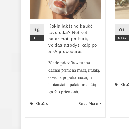
rmonas,
s
 kuris
Kokia lakštinė kaukė
15
01
tavo odai? Netikėti
LIE
patarimai, po kurių
GEG
...
veidas atrodys kaip po
SPA procedūros
d More
Veido priežiūros rutina
dažnai primena mažą ritualą,
o viena populiariausių ir
labiausiai atpalaiduojančių
Grož
grožio priemonių...
Grožis
Read More