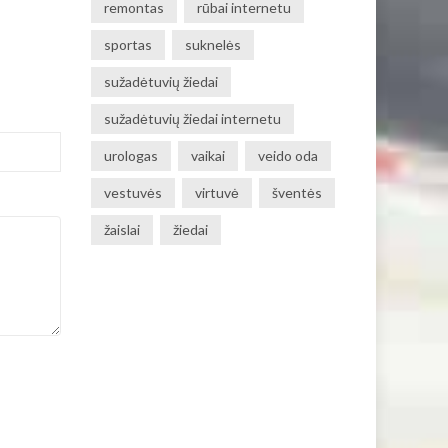
remontas
rūbai internetu
sportas
suknelės
sužadėtuvių žiedai
sužadėtuvių žiedai internetu
urologas
vaikai
veido oda
vestuvės
virtuvė
šventės
žaislai
žiedai