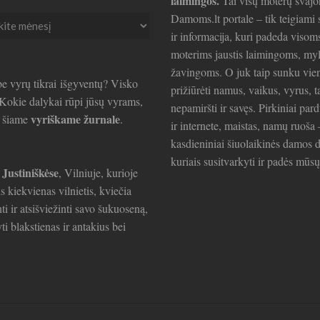
laimingos.
Tai visų moterų svajo
Damoms.lt portale – tik teigiami s
ir informacija, kuri padeda visom
ai
moterims jaustis laimingoms, my
žavingoms. O juk taip sunku vie
e vyrų tikrai išgyventų? Visko
prižiūrėti namus, vaikus, vyrus, t
. Kokie dalykai rūpi jūsų vyrams,
nepamiršti ir savęs. Pirkiniai par
vyriškame žurnale
e šiame
.
ir internete, maistas, namų ruoša 
kasdieniniai šiuolaikinės damos d
kuriais susitvarkyti ir padės mūsų
 Justiniškėse
, Vilniuje, kurioje
is kiekvienas vilnietis, kviečia
ti ir atsišviežinti savo šukuoseną,
ti blakstienas ir antakius bei