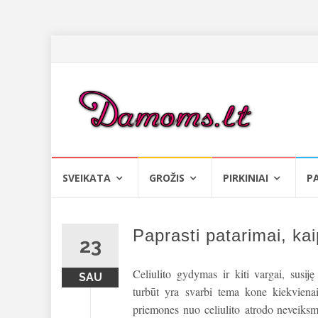
Skip
SVEIKATA
GROŽIS
PIRKINIAI
P
to
content
Paprasti patarimai, kaip
23
Celiulito gydymas ir kiti vargai, susij
SAU
turbūt yra svarbi tema kone kiekvienai
priemones nuo celiulito atrodo neveiksm