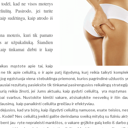
k todėl, kad ne visos moterys
iulitą. Pasirodo, jei turite
aip sudėtinga, kaip atrodo iš
iena moteris, kuri tik pamato
is ar užpakaliuką. Šiandien
aip tinkamai dirbti ir kaip
laikas mąstote apie tai, kaip
 ne tik apie celiulitą, o ir apie patį išgydymą, kurį reikia taikyti komplek
, jog egzistuoja viena stebuklinga priemonė, kurios pagrindinė užduotis yr
niausiai rezultatų pasieksite tik tinkamai pasirengusios reikalingą strategij
urią reikia žinoti, jei Jums aktualu, kaip gydyti celiulitą, yra mąstymas
abai svarbus. Nustokite kimšti vakare, atsisakykite nesveikų ir itin dau
lausimą, kaip panaikinti celiulita greičiau ir efektyviau.
irdėjusios, kad yra būtų, kaip išgydyti celiulitą namuose, esate teisios, 
ais. Kodėl? Nes celiulitą įveikti galite derindama sveiką mitybą su fiziniu ak
 bent jau ryte nepraleisti mankštos, o vakare grįžkite galą kelio iš darbo