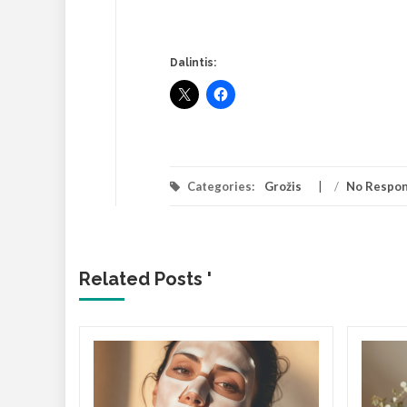
Dalintis:
Categories:
Grožis
/
No Respo
Related Posts '
ūrali
okybei