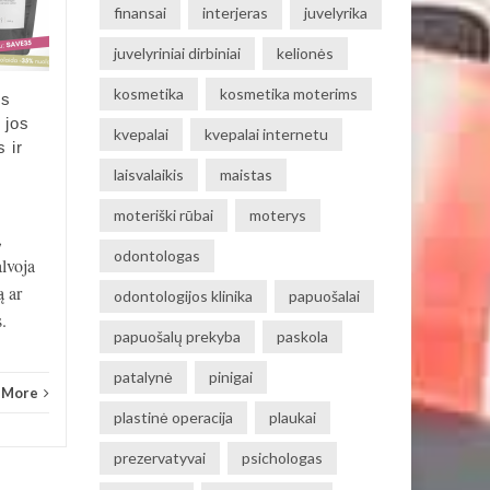
finansai
interjeras
juvelyrika
Veido kaukes jau seniai tapo
juvelyriniai dirbiniai
kelionės
neatsiejama kasdienės odos
priežiūros dalimi. Jos
kosmetika
kosmetika moterims
os
suteikia galimybę greitai ir
 jos
kvepalai
kvepalai internetu
efektyviai spręsti...
 ir
laisvalaikis
maistas
Grožis
Read More
Groži
moteriški rūbai
moterys
,
odontologas
alvoja
ą ar
odontologijos klinika
papuošalai
.
papuošalų prekyba
paskola
patalynė
pinigai
 More
plastinė operacija
plaukai
prezervatyvai
psichologas