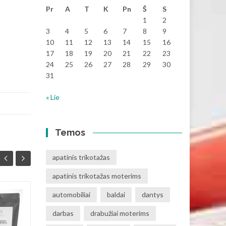
Pr
A
T
K
Pn
Š
S
1
2
3
4
5
6
7
8
9
10
11
12
13
14
15
16
17
18
19
20
21
22
23
24
25
26
27
28
29
30
31
« Lie
Temos
apatinis trikotažas
apatinis trikotažas moterims
automobiliai
baldai
dantys
Veido kaukės: odos
26
15
darbas
sveikatos ir grožio
drabužiai moterims
LAP
paslaptis
RGS