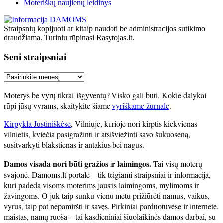
Moteriškų naujienų leidinys
Straipsnių kopijuoti ar kitaip naudoti be administracijos sutikimo
draudžiama. Turiniu rūpinasi Rasytojas.lt.
Seni straipsniai
Seni
straipsniai
Moterys be vyrų tikrai išgyventų? Visko gali būti. Kokie dalykai
rūpi jūsų vyrams, skaitykite šiame
vyriškame žurnale
.
Kirpykla Justiniškėse
, Vilniuje, kurioje nori kirptis kiekvienas
vilnietis, kviečia pasigražinti ir atsišviežinti savo šukuoseną,
susitvarkyti blakstienas ir antakius bei nagus.
Damos visada nori būti gražios ir laimingos.
Tai visų moterų
svajonė. Damoms.lt portale – tik teigiami straipsniai ir informacija,
kuri padeda visoms moterims jaustis laimingoms, mylimoms ir
žavingoms. O juk taip sunku vienu metu prižiūrėti namus, vaikus,
vyrus, taip pat nepamiršti ir savęs. Pirkiniai parduotuvėse ir internete,
maistas, namų ruoša – tai kasdieniniai šiuolaikinės damos darbai, su