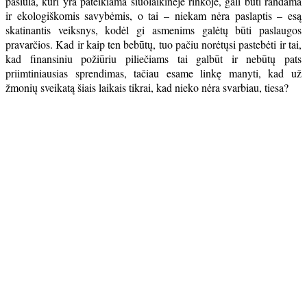
pasiūla, kuri yra pateikiama šiuolaikinėje rinkoje, gali būti randama
ir ekologiškomis savybėmis, o tai – niekam nėra paslaptis – esą
skatinantis veiksnys, kodėl gi asmenims galėtų būti paslaugos
pravarčios. Kad ir kaip ten bebūtų, tuo pačiu norėtųsi pastebėti ir tai,
kad finansiniu požiūriu piliečiams tai galbūt ir nebūtų pats
priimtiniausias sprendimas, tačiau esame linkę manyti, kad už
žmonių sveikatą šiais laikais tikrai, kad nieko nėra svarbiau, tiesa?