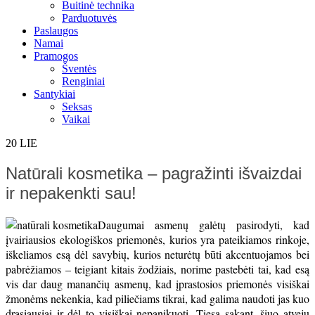
Buitinė technika
Parduotuvės
Paslaugos
Namai
Pramogos
Šventės
Renginiai
Santykiai
Seksas
Vaikai
20
LIE
Natūrali kosmetika – pagražinti išvaizdai
ir nepakenkti sau!
Daugumai asmenų galėtų pasirodyti, kad
įvairiausios ekologiškos priemonės, kurios yra pateikiamos rinkoje,
iškeliamos esą dėl savybių, kurios neturėtų būti akcentuojamos bei
pabrėžiamos – teigiant kitais žodžiais, norime pastebėti tai, kad esą
vis dar daug manančių asmenų, kad įprastosios priemonės visiškai
žmonėms nekenkia, kad piliečiams tikrai, kad galima naudoti jas kuo
drąsiausiai ir dėl to visiškai nepanikuoti. Tiesą sakant, šiuo atveju