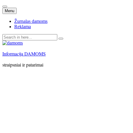
Skip
Menu
to
content
Žurnalas damoms
Reklama
Search
for:
Informacija DAMOMS
straipsniai ir patarimai