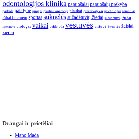
odontologijos klinika
papuošalai
papuošalų prekyba
patalynė
plaukai
paskola
pinigai
plastinė operacija
prezervatyvai
psichologas
remontas
suknelės
sportas
sužadėtuvių žiedai
rūbai internetu
sužadėtuvių žiedai
vestuvės
vaikai
žaislai
urologas
virtuvė
šventės
internetu
veido oda
žiedai
Draugai ir prietėliai
Mano Mada