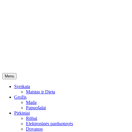
Skip
Menu
to
content
Sveikata
Maistas ir Dieta
Grožis
Mada
Papuošalai
Pirkiniai
Rūbai
Elektroninės parduotuvės
Dovanos