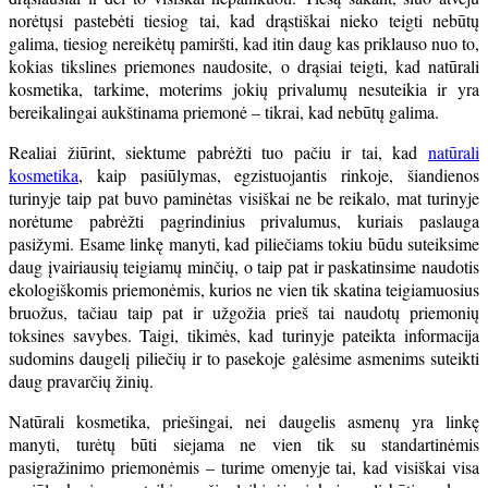
norėtųsi pastebėti tiesiog tai, kad drąstiškai nieko teigti nebūtų
galima, tiesiog nereikėtų pamiršti, kad itin daug kas priklauso nuo to,
kokias tikslines priemones naudosite, o drąsiai teigti, kad natūrali
kosmetika, tarkime, moterims jokių privalumų nesuteikia ir yra
bereikalingai aukštinama priemonė – tikrai, kad nebūtų galima.
Realiai žiūrint, siektume pabrėžti tuo pačiu ir tai, kad
natūrali
kosmetika
, kaip pasiūlymas, egzistuojantis rinkoje, šiandienos
turinyje taip pat buvo paminėtas visiškai ne be reikalo, mat turinyje
norėtume pabrėžti pagrindinius privalumus, kuriais paslauga
pasižymi. Esame linkę manyti, kad piliečiams tokiu būdu suteiksime
daug įvairiausių teigiamų minčių, o taip pat ir paskatinsime naudotis
ekologiškomis priemonėmis, kurios ne vien tik skatina teigiamuosius
bruožus, tačiau taip pat ir užgožia prieš tai naudotų priemonių
toksines savybes. Taigi, tikimės, kad turinyje pateikta informacija
sudomins daugelį piliečių ir to pasekoje galėsime asmenims suteikti
daug pravarčių žinių.
Natūrali kosmetika, priešingai, nei daugelis asmenų yra linkę
manyti, turėtų būti siejama ne vien tik su standartinėmis
pasigražinimo priemonėmis – turime omenyje tai, kad visiškai visa