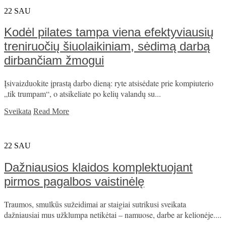
22
SAU
Kodėl pilates tampa viena efektyviausių
treniruočių šiuolaikiniam, sėdimą darbą
dirbančiam žmogui
Įsivaizduokite įprastą darbo dieną: ryte atsisėdate prie kompiuterio
„tik trumpam“, o atsikeliate po kelių valandų su...
Sveikata
Read More
22
SAU
Dažniausios klaidos komplektuojant
pirmos pagalbos vaistinėlę
Traumos, smulkūs sužeidimai ar staigiai sutrikusi sveikata
dažniausiai mus užklumpa netikėtai – namuose, darbe ar kelionėje....