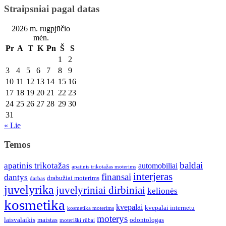
Straipsniai pagal datas
2026 m. rugpjūčio
mėn.
Pr
A
T
K
Pn
Š
S
1
2
3
4
5
6
7
8
9
10
11
12
13
14
15
16
17
18
19
20
21
22
23
24
25
26
27
28
29
30
31
« Lie
Temos
baldai
apatinis trikotažas
automobiliai
apatinis trikotažas moterims
interjeras
finansai
dantys
drabužiai moterims
darbas
juvelyrika
juvelyriniai dirbiniai
kelionės
kosmetika
kvepalai
kvepalai internetu
kosmetika moterims
moterys
laisvalaikis
maistas
odontologas
moteriški rūbai