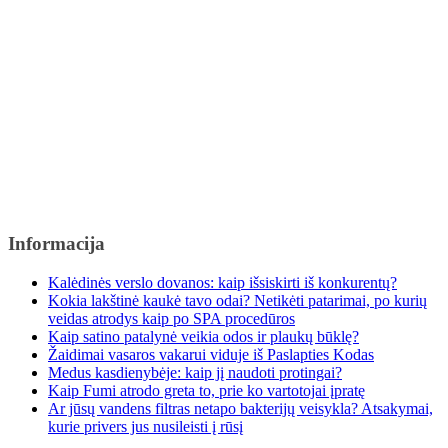
Informacija
Kalėdinės verslo dovanos: kaip išsiskirti iš konkurentų?
Kokia lakštinė kaukė tavo odai? Netikėti patarimai, po kurių
veidas atrodys kaip po SPA procedūros
Kaip satino patalynė veikia odos ir plaukų būklę?
Žaidimai vasaros vakarui viduje iš Paslapties Kodas
Medus kasdienybėje: kaip jį naudoti protingai?
Kaip Fumi atrodo greta to, prie ko vartotojai įpratę
Ar jūsų vandens filtras netapo bakterijų veisykla? Atsakymai,
kurie privers jus nusileisti į rūsį