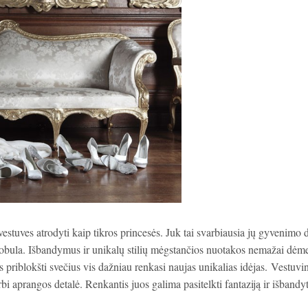
estuves atrodyti kaip tikros princesės. Juk tai svarbiausia jų gyvenimo 
ų tobula. Išbandymus ir unikalų stilių mėgstančios nuotakos nemažai dėme
riblokšti svečius vis dažniau renkasi naujas unikalias idėjas. Vestuvin
arbi aprangos detalė. Renkantis juos galima pasitelkti fantaziją ir išbandyt