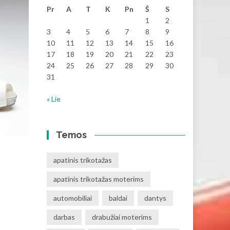
Pr
A
T
K
Pn
Š
S
1
2
3
4
5
6
7
8
9
10
11
12
13
14
15
16
17
18
19
20
21
22
23
24
25
26
27
28
29
30
31
« Lie
Temos
apatinis trikotažas
apatinis trikotažas moterims
automobiliai
baldai
dantys
darbas
drabužiai moterims