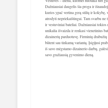
Vestuvės – diena, kuomet nuotaka turi ga
Dažniausiai daugelis šia proga ir išnaudoja
kurios ypač vertina gerą stilių ir kokybę, 
atrodyti nepriekaištingai. Tam svarbu ne t
ir vestuviniai bateliai. Dažniausiai tokios
unikalia išvaizda ir renkasi vienetinius ba
dizainerių parduotuvę. Firminių drabužių 
būtent sau tinkamą variantą. Įsigijusi pra
iš savo mėgstamo dizainerio darbų, galėsi
savo gražiausią gyvenimo dieną.