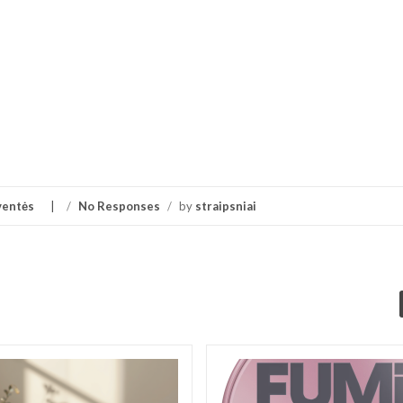
ventės
/
No Responses
/
by
straipsniai