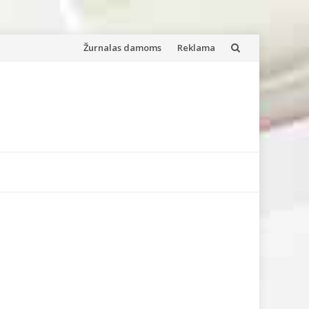
Skip
Žurnalas damoms
Reklama
to
content