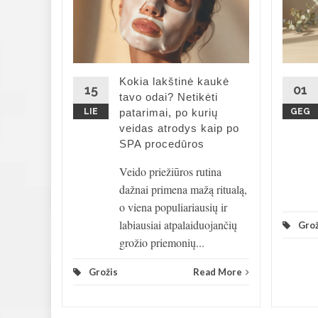
d reikia
rba šilta.
avo
Kokia lakštinė kaukė
15
01
stilingi
tavo odai? Netikėti
LIE
patarimai, po kurių
GEG
veidas atrodys kaip po
d More
SPA procedūros
Veido priežiūros rutina
dažnai primena mažą ritualą,
o viena populiariausių ir
labiausiai atpalaiduojančių
Grož
grožio priemonių...
Grožis
Read More