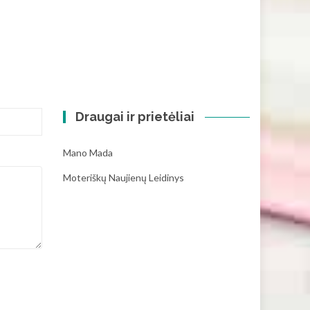
Draugai ir prietėliai
Mano Mada
Moteriškų Naujienų Leidinys