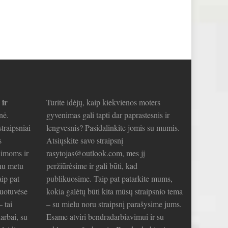
 ir
Turite idėjų, kaip kiekvienos moters
nė.
gyvenimas gali tapti dar paprastesnis ir
traipsniai
lengvesnis? Pasidalinkite jomis su mumis.
s
Atsiųskite savo straipsnį
limoms ir
rasytojas@outlook.com
, mes jį
nu metu
peržiūrėsime ir gali būti, kad
aip pat
publikuosime. Taip pat patarkite mums,
duotuvėse
kokia galėtų būti kita mūsų straipsnio tema
– tai
– su mielu noru straipsnį parašysime jums.
arbai, su
Esame atviri bendradarbiavimui ir su