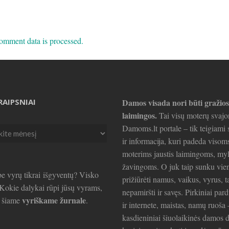
omment data is processed.
RAIPSNIAI
Damos visada nori būti gražios
laimingos.
Tai visų moterų svajo
Damoms.lt portale – tik teigiami s
ir informacija, kuri padeda visom
ai
moterims jaustis laimingoms, my
žavingoms. O juk taip sunku vie
e vyrų tikrai išgyventų? Visko
prižiūrėti namus, vaikus, vyrus, t
. Kokie dalykai rūpi jūsų vyrams,
nepamiršti ir savęs. Pirkiniai par
vyriškame žurnale
e šiame
.
ir internete, maistas, namų ruoša 
kasdieniniai šiuolaikinės damos d