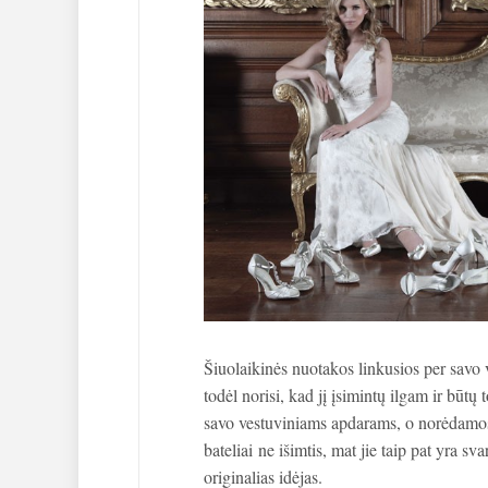
Šiuolaikinės nuotakos linkusios per savo v
todėl norisi, kad jį įsimintų ilgam ir būt
savo vestuviniams apdarams, o norėdamos p
bateliai ne išimtis, mat jie taip pat yra sv
originalias idėjas.