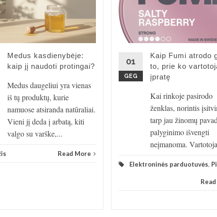
Medus kasdienybėje:
Kaip Fumi atrodo 
01
kaip jį naudoti protingai?
to, prie ko vartotoj
GEG
įpratę
Medus daugeliui yra vienas
Kai rinkoje pasirodo
iš tų produktų, kurie
ženklas, norintis įsitvir
namuose atsiranda natūraliai.
tarp jau žinomų pava
Vieni jį deda į arbatą, kiti
palyginimo išvengti
valgo su varške,...
neįmanoma. Vartotojas
is
Read More
Elektroninės parduotuvės
,
Pi
Read