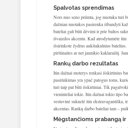
Spalvotas sprendimas
Nors nuo seno priimta, jog nuotaka turi būt
dažniau nuotakos pasirenka išbandyti kažk
bateliai gali būti dėvimi ir prie baltos 
išvaizdos akcentu. Kad atrodytumėte itin s
išsirinkote žydrus aukštakulnius batelius.
pirštinaites ar net jaunikio kaklaraištį. J
Rankų darbo rezultatas
Itin dažnai moterys renkasi išskirtinius b
pasirinkimas yra ypač patogus toms, kurio
turi taip pat būti išskirtiniai. Tik pagalvok
vieninteliai tokie. Itin dažnai tokio tipo
vestuvinė suknelė itin ekstravagantiška, tr
akcentas. Rankų darbo bateliai tam – pui
Mėgstančioms prabangą ir s