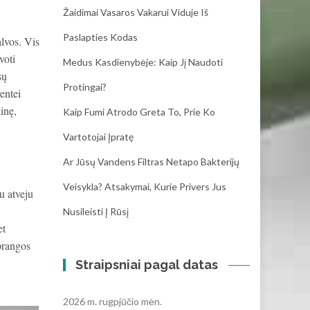
Žaidimai Vasaros Vakarui Viduje Iš
Paslapties Kodas
alvos. Vis
voti
Medus Kasdienybėje: Kaip Jį Naudoti
sų
Protingai?
entei
inę,
Kaip Fumi Atrodo Greta To, Prie Ko
Vartotojai Įpratę
Ar Jūsų Vandens Filtras Netapo Bakterijų
Veisykla? Atsakymai, Kurie Privers Jus
u atveju
Nusileisti Į Rūsį
et
aprangos
Straipsniai pagal datas
2026 m. rugpjūčio mėn.