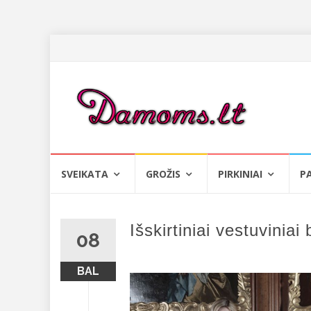
Skip
SVEIKATA
GROŽIS
PIRKINIAI
P
to
content
Išskirtiniai vestuviniai 
08
BAL