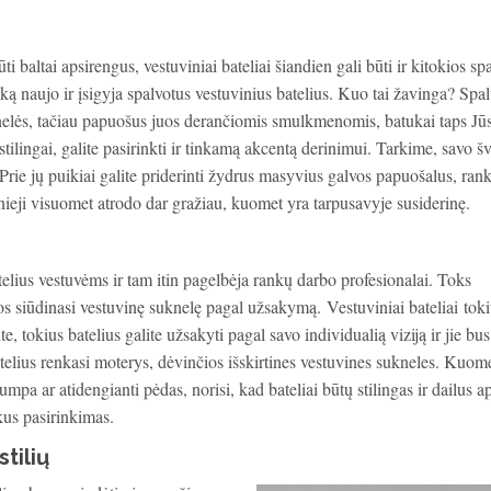
i baltai apsirengus, vestuviniai bateliai šiandien gali būti ir kitokios sp
ą naujo ir įsigyja spalvotus vestuvinius batelius. Kuo tai žavinga? Spal
suknelės, tačiau papuošus juos derančiomis smulkmenomis, batukai taps Jū
tilingai, galite pasirinkti ir tinkamą akcentą derinimui. Tarkime, savo šv
 Prie jų puikiai galite priderinti žydrus masyvius galvos papuošalus, rank
aunieji visuomet atrodo dar gražiau, kuomet yra tarpusavyje susiderinę.
atelius vestuvėms ir tam itin pagelbėja rankų darbo profesionalai. Toks
s siūdinasi vestuvinę suknelę pagal užsakymą. Vestuviniai bateliai toki
ite, tokius batelius galite užsakyti pagal savo individualią viziją ir jie bus
 batelius renkasi moterys, dėvinčios išskirtines vestuvines sukneles. Kuom
umpa ar atidengianti pėdas, norisi, kad bateliai būtų stilingas ir dailus 
kus pasirinkimas.
tilių