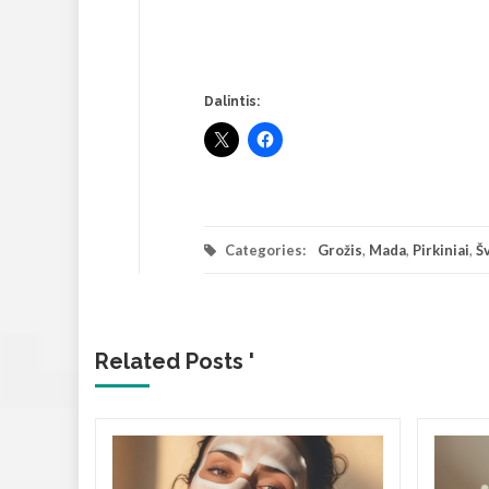
Dalintis:
Categories:
Grožis
,
Mada
,
Pirkiniai
,
Š
Related Posts '
i
 mados