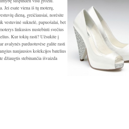
limybę suspindėti visu grožiu.
. Jei esate viena iš tų moterų,
vestuvių dieną, greičiausiai, norėsite
ik vestuvinė suknelė, papuošalai, bet
 moterys linkusios nustebinti svečius
telius. Kur tokių rasti? Užsukite į
ar avalynės parduotuvėse galite rasti
bangius naujausios kolekcijos batelius
te džiaugtis stebinančia išvaizda