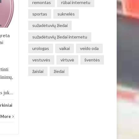
remontas
rūbai internetu
KOV
išėjo atostogų
SAU
sportas
suknelės
Užeini į knygyną Vilniaus
sužadėtuvių žiedai
centre ir apima jausmas, kad
patekai į milžinišką cukraus
greta
sužadėtuvių žiedai internetu
vatos gamyklą, kurioje
ai
urologas
vaikai
veido oda
viskas nudažyta...
vestuvės
virtuvė
šventės
Pirkiniai
Read More
Mada
tinti
žaislai
žiedai
dinimų,
 juk...
rkiniai
 More