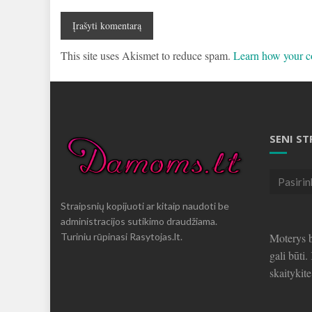
This site uses Akismet to reduce spam.
Learn how your c
SENI ST
Seni
straipsni
Straipsnių kopijuoti ar kitaip naudoti be
administracijos sutikimo draudžiama.
Turiniu rūpinasi Rasytojas.lt.
Moterys b
gali būti
skaitykit