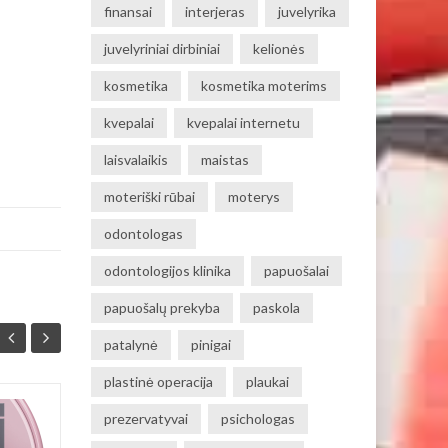
finansai
interjeras
juvelyrika
juvelyriniai dirbiniai
kelionės
kosmetika
kosmetika moterims
kvepalai
kvepalai internetu
laisvalaikis
maistas
moteriški rūbai
moterys
odontologas
odontologijos klinika
papuošalai
papuošalų prekyba
paskola
patalynė
pinigai
plastinė operacija
plaukai
prezervatyvai
psichologas
Knygų lentynų drama
01
22
arba kodėl drakonai