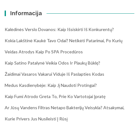
Informacija
Kalėdinės Verslo Dovanos: Kaip Išsiskirti Iš Konkurentų?
Kokia Lakštinė Kaukė Tavo Odai? Netikėti Patarimai, Po Kurių
Veidas Atrodys Kaip Po SPA Procedūros
Kaip Satino Patalynė Veikia Odos Ir Plaukų Būklę?
Žaidimai Vasaros Vakarui Viduje Iš Paslapties Kodas
Medus Kasdienybėje: Kaip Jį Naudoti Protingai?
Kaip Fumi Atrodo Greta To, Prie Ko Vartotojai Įpratę
Ar Jūsų Vandens Filtras Netapo Bakterijų Veisykla? Atsakymai,
Kurie Privers Jus Nusileisti Į Rūsį