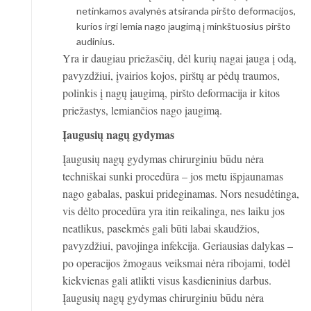
netinkamos avalynės atsiranda piršto deformacijos,
kurios irgi lemia nago įaugimą į minkštuosius piršto
audinius.
Yra ir daugiau priežasčių, dėl kurių nagai įauga į odą,
pavyzdžiui, įvairios kojos, pirštų ar pėdų traumos,
polinkis į nagų įaugimą, piršto deformacija ir kitos
priežastys, lemiančios nago įaugimą.
Įaugusių nagų gydymas
Įaugusių nagų gydymas chirurginiu būdu nėra
techniškai sunki procedūra – jos metu išpjaunamas
nago gabalas, paskui prideginamas. Nors nesudėtinga,
vis dėlto procedūra yra itin reikalinga, nes laiku jos
neatlikus, pasekmės gali būti labai skaudžios,
pavyzdžiui, pavojinga infekcija. Geriausias dalykas –
po operacijos žmogaus veiksmai nėra ribojami, todėl
kiekvienas gali atlikti visus kasdieninius darbus.
Įaugusių nagų gydymas chirurginiu būdu nėra