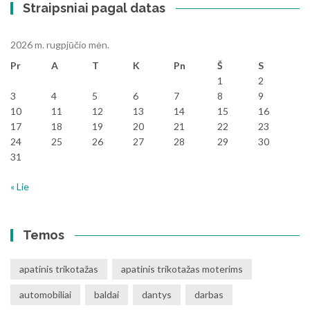
Straipsniai pagal datas
2026 m. rugpjūčio mėn.
Pr
A
T
K
Pn
Š
S
1
2
3
4
5
6
7
8
9
10
11
12
13
14
15
16
17
18
19
20
21
22
23
24
25
26
27
28
29
30
31
« Lie
Temos
apatinis trikotažas
apatinis trikotažas moterims
automobiliai
baldai
dantys
darbas