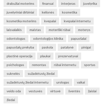
drabužiai moterims
finansai
interjeras
juvelyrika
juvelyriniai dirbiniai
kelionės
kosmetika
kosmetika moterims
kvepalai
kvepalai internetu
laisvalaikis
maistas
moteriški rūbai
moterys
odontologas
odontologijos klinika
papuošalai
papuošalų prekyba
paskola
patalynė
pinigai
plastinė operacija
plaukai
prezervatyvai
psichologas
remontas
rūbai internetu
sportas
suknelės
sužadėtuvių žiedai
sužadėtuvių žiedai internetu
urologas
vaikai
veido oda
vestuvės
virtuvė
šventės
žaislai
žiedai