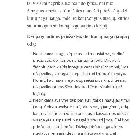
tai visiškai nepriklauso nei nuo lyties, nei nuo
žmogaus amžiaus. Yra iš ties nemažai priežasčių, dėl
kurių nagai įauga, todėl reikėtų vengti situacijų, kurios
suformuoja netinkamą nagų augimo kryptį.
Dvi pagrindinės priežastys, dėl kurių nagai įauga į
odą
:
Netinkamas nagų kirpimas – tikriausiai pagrindinė
priežastis, dėl kurios nagai įauga į odą. Daugelis
žmonių daro klaidą ir nagus kerpa labai trumpai, juos
užapvalina, stengiasi nepalikti nei truputėlio nago.
Norint, kad nagai neįaugtų, reikia juos kirpti tiesiai,
užapvalinant vos šiek tiek, kad jie nesikabintų už
kojinių.
Netinkama avalynė taip pat turi įtakos nagų įaugimui
į odą. Ankšta avalynė turi įtakos nagų įaugimui į odą,
kadangi jie neturi galimybės augti laisvai, nes pirštai
visada yra suspausti, o nagai įsprausti į odą. Dėl šios
priežasties itin kenčia didžiojo piršto nagas, kuris
nuolatos remiasi į dėvimą ankštą avalynę. Dėl