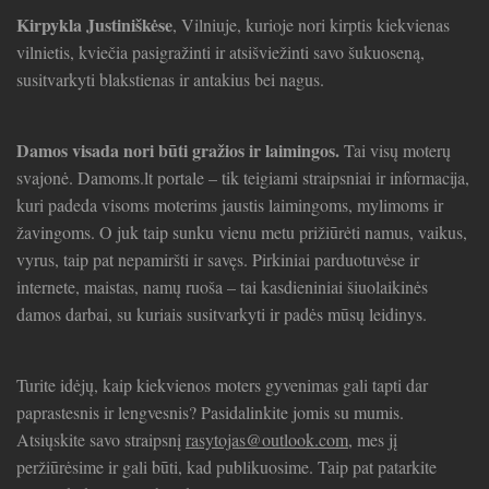
Kirpykla Justiniškėse
, Vilniuje, kurioje nori kirptis kiekvienas
vilnietis, kviečia pasigražinti ir atsišviežinti savo šukuoseną,
susitvarkyti blakstienas ir antakius bei nagus.
Damos visada nori būti gražios ir laimingos.
Tai visų moterų
svajonė. Damoms.lt portale – tik teigiami straipsniai ir informacija,
kuri padeda visoms moterims jaustis laimingoms, mylimoms ir
žavingoms. O juk taip sunku vienu metu prižiūrėti namus, vaikus,
vyrus, taip pat nepamiršti ir savęs. Pirkiniai parduotuvėse ir
internete, maistas, namų ruoša – tai kasdieniniai šiuolaikinės
damos darbai, su kuriais susitvarkyti ir padės mūsų leidinys.
Turite idėjų, kaip kiekvienos moters gyvenimas gali tapti dar
paprastesnis ir lengvesnis? Pasidalinkite jomis su mumis.
Atsiųskite savo straipsnį
rasytojas@outlook.com
, mes jį
peržiūrėsime ir gali būti, kad publikuosime. Taip pat patarkite