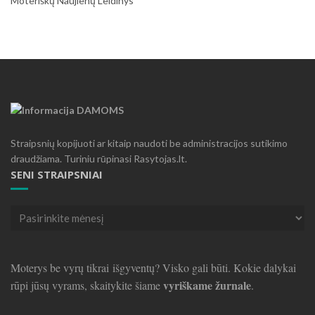
Moteriškų Naujienų Leidinys
Straipsnių kopijuoti ar kitaip naudoti be administracijos sutikimo
draudžiama. Turiniu rūpinasi Rasytojas.lt.
SENI STRAIPSNIAI
Seni
straipsniai
Moterys be vyrų tikrai išgyventų? Visko gali būti. Kokie dalykai
vyriškame žurnale
rūpi jūsų vyrams, skaitykite šiame
.