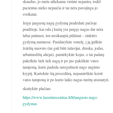
skaudus, jo metu atliekama vietinė nejautra, todėl
pacientas nieko nejaučia ir tai nėra pavojinga jo
sveikatai.
Jeigu įaugusių nagų gydymą pradedate pačioje
pradžioje, kai oda į kurią yra įaugęs nagas dar nėra
labai patinusi, ten nesikaupia pūliniai – rinkitės
gydymą namuose. Pasidarykite vonelę, į ją įpilkite
žolelių nuoviro (tai gali būti šalavijai, druska, jodas,
arbatmedžių aliejai), pamirkykite kojas, o tai padarę
pakelkite šiek tiek nagą ir po juo pakiškite vatos
tamponą, kuris padeda sureguliuoti nago augimo
kryptį. Kartokite šią procedūrą, nepamirškite keisti
vatos tamponų ir po kurio laiko nagas turėtų atsistatyti.
skaitykite plačiau:
https://www.lazeriniscentras.lt/lt/iaugusio-nago-
gydymas