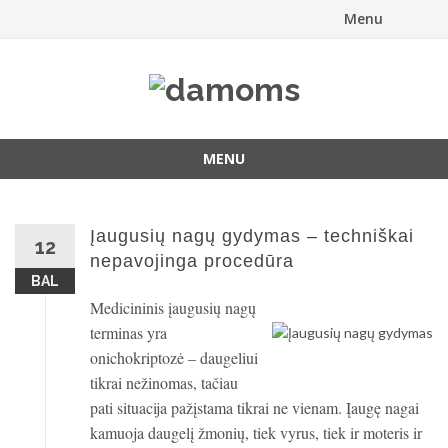
Menu
Skip
to
content
MENU
Skip
to
content
Įaugusių nagų gydymas – techniškai
12
nepavojinga procedūra
BAL
Medicininis įaugusių nagų
terminas yra
onichokriptozė – daugeliui
tikrai nežinomas, tačiau
pati situacija pažįstama tikrai ne vienam. Įaugę nagai
kamuoja daugelį žmonių, tiek vyrus, tiek ir moteris ir