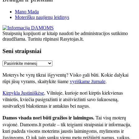
Mano Mada
Moteriškų naujienų leidinys
Straipsnių kopijuoti ar kitaip naudoti be administracijos sutikimo
draudžiama. Turiniu rūpinasi Rasytojas.lt.
Seni straipsniai
Seni
straipsniai
Moterys be vyrų tikrai išgyventų? Visko gali būti. Kokie dalykai
rūpi jūsų vyrams, skaitykite šiame
vyriškame žurnale
.
Kirpykla Justiniškėse
, Vilniuje, kurioje nori kirptis kiekvienas
vilnietis, kviečia pasigražinti ir atsišviežinti savo šukuoseną,
susitvarkyti blakstienas ir antakius bei nagus.
Damos visada nori būti gražios ir laimingos.
Tai visų moterų
svajonė. Damoms.lt portale – tik teigiami straipsniai ir informacija,
kuri padeda visoms moterims jaustis laimingoms, mylimoms ir
žavingoms. O juk taip sunku vienu metu prižiūrėti namus, vaikus,