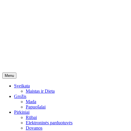
Skip
Menu
to
content
Sveikata
Maistas ir Dieta
Grožis
Mada
Papuošalai
Pirkiniai
Rūbai
Elektroninės parduotuvės
Dovanos