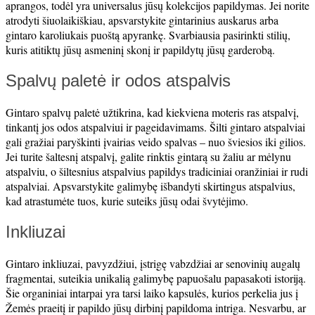
aprangos, todėl yra universalus jūsų kolekcijos papildymas. Jei norite
atrodyti šiuolaikiškiau, apsvarstykite gintarinius auskarus arba
gintaro karoliukais puoštą apyrankę. Svarbiausia pasirinkti stilių,
kuris atitiktų jūsų asmeninį skonį ir papildytų jūsų garderobą.
Spalvų paletė ir odos atspalvis
Gintaro spalvų paletė užtikrina, kad kiekviena moteris ras atspalvį,
tinkantį jos odos atspalviui ir pageidavimams. Šilti gintaro atspalviai
gali gražiai paryškinti įvairias veido spalvas – nuo šviesios iki gilios.
Jei turite šaltesnį atspalvį, galite rinktis gintarą su žaliu ar mėlynu
atspalviu, o šiltesnius atspalvius papildys tradiciniai oranžiniai ir rudi
atspalviai. Apsvarstykite galimybę išbandyti skirtingus atspalvius,
kad atrastumėte tuos, kurie suteiks jūsų odai švytėjimo.
Inkliuzai
Gintaro inkliuzai, pavyzdžiui, įstrigę vabzdžiai ar senovinių augalų
fragmentai, suteikia unikalią galimybę papuošalu papasakoti istoriją.
Šie organiniai intarpai yra tarsi laiko kapsulės, kurios perkelia jus į
Žemės praeitį ir papildo jūsų dirbinį papildoma intriga. Nesvarbu, ar