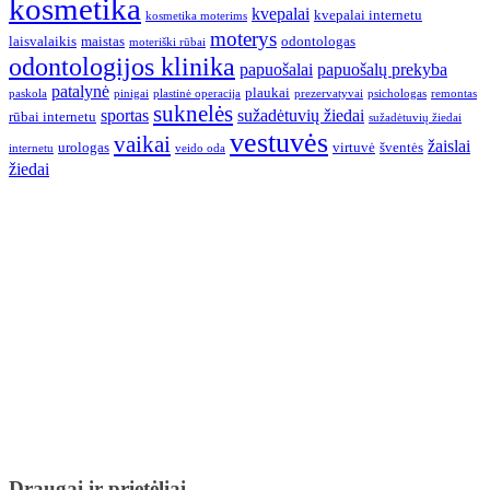
kosmetika
kvepalai
kvepalai internetu
kosmetika moterims
moterys
laisvalaikis
maistas
odontologas
moteriški rūbai
odontologijos klinika
papuošalai
papuošalų prekyba
patalynė
plaukai
paskola
pinigai
plastinė operacija
prezervatyvai
psichologas
remontas
suknelės
sportas
sužadėtuvių žiedai
rūbai internetu
sužadėtuvių žiedai
vestuvės
vaikai
žaislai
urologas
virtuvė
šventės
internetu
veido oda
žiedai
Draugai ir prietėliai