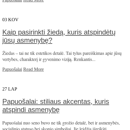
03
KOV
Kaip pasirinkti žiedą, kuris atspindėtų
jūsų asmenybę?
Žiedas – tai ne tik estetikos detalė. Tai tylus pareiškimas apie jūsų
vertybes, charakterį ir gyvenimo viziją. Renkantis...
Papuošalai
Read More
27
LAP
Papuošalai: stiliaus akcentas, kuris
atspindi asmenybę
Papuošalai nuo seno buvo ne tik grožio detalė, bet ir asmenybės,
socialinio statuso bei skonio simboliai. Jie leidžia išreikšti...