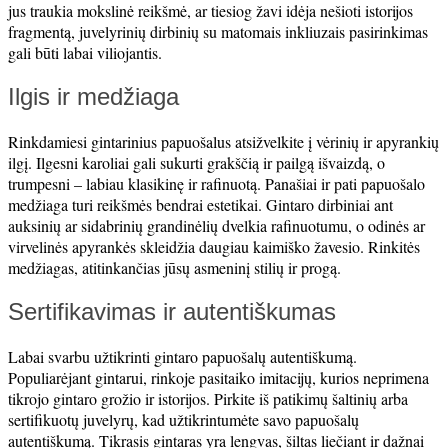
jus traukia mokslinė reikšmė, ar tiesiog žavi idėja nešioti istorijos
fragmentą, juvelyrinių dirbinių su matomais inkliuzais pasirinkimas
gali būti labai viliojantis.
Ilgis ir medžiaga
Rinkdamiesi gintarinius papuošalus atsižvelkite į vėrinių ir apyrankių
ilgį. Ilgesni karoliai gali sukurti grakščią ir pailgą išvaizdą, o
trumpesni – labiau klasikinę ir rafinuotą. Panašiai ir pati papuošalo
medžiaga turi reikšmės bendrai estetikai. Gintaro dirbiniai ant
auksinių ar sidabrinių grandinėlių dvelkia rafinuotumu, o odinės ar
virvelinės apyrankės skleidžia daugiau kaimiško žavesio. Rinkitės
medžiagas, atitinkančias jūsų asmeninį stilių ir progą.
Sertifikavimas ir autentiškumas
Labai svarbu užtikrinti gintaro papuošalų autentiškumą.
Populiarėjant gintarui, rinkoje pasitaiko imitacijų, kurios neprimena
tikrojo gintaro grožio ir istorijos. Pirkite iš patikimų šaltinių arba
sertifikuotų juvelyrų, kad užtikrintumėte savo papuošalų
autentiškumą. Tikrasis gintaras yra lengvas, šiltas liečiant ir dažnai