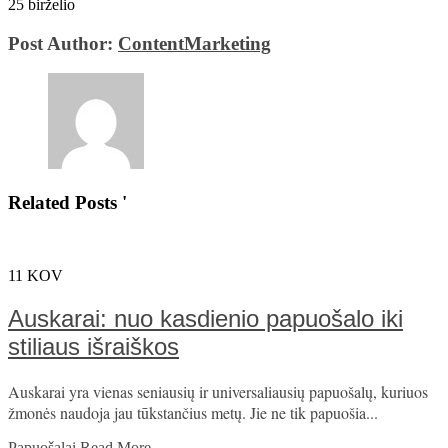
25 birželio
Post Author:
ContentMarketing
Related Posts '
11
KOV
Auskarai: nuo kasdienio papuošalo iki
stiliaus išraiškos
Auskarai yra vienas seniausių ir universaliausių papuošalų, kuriuos
žmonės naudoja jau tūkstančius metų. Jie ne tik papuošia...
Papuošalai
Read More