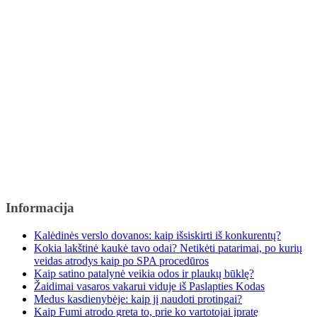
Informacija
Kalėdinės verslo dovanos: kaip išsiskirti iš konkurentų?
Kokia lakštinė kaukė tavo odai? Netikėti patarimai, po kurių
veidas atrodys kaip po SPA procedūros
Kaip satino patalynė veikia odos ir plaukų būklę?
Žaidimai vasaros vakarui viduje iš Paslapties Kodas
Medus kasdienybėje: kaip jį naudoti protingai?
Kaip Fumi atrodo greta to, prie ko vartotojai įpratę