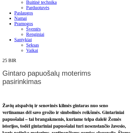
Buitinė technika
Parduotuvės
Paslaugos
Namai
Pramogos
Šventės
Renginiai
Santykiai
Seksas
Vaikai
25
BIR
Gintaro papuošalų moterims
pasirinkimas
Žavių atspalvių ir senovinės kilmės gintaras nuo seno
vertinamas dėl savo grožio ir simbolinės reikšmės. Gintariniai
papuošalai – tai brangakmenis, kuriame telpa dalelė Žemės
istorijos, todėl gintariniai papuošalai turi nesenstančio žavesio,
kuris patinka moterims, vertinančioms gamtos eleganciją. Šiame