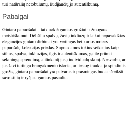
turi natūralių netobulumų, liudijančių jo autentiškumą.
Pabaigai
Gintaro papuošalai – tai duoklė gamtos grožiui ir žmogaus
meistriškumui. Dėl šiltų spalvų, žavių inkliuzų ir laikui nepavaldžios
elegancijos gintaro dirbiniai yra vertingas bet kurios moters
papuošalų kolekcijos priedas. Suprasdamos tokius veiksnius kaip
stilius, spalva, inkliuzijos, ilgis ir autentiškumas, galite priimti
sėkmingą sprendimą, atitinkantį jūsų individualų skonį. Nesvarbu, ar
jus žavi turtinga brangakmenio istorija, ar tiesiog traukia jo spindintis
grožis, gintaro papuošalai yra patvarus ir prasmingas būdas išreikšti
savo stilių ir ryšį su gamtos pasauliu.