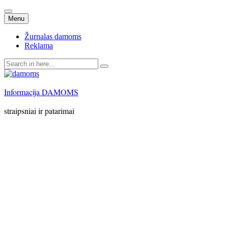
Skip
Menu
to
content
Žurnalas damoms
Reklama
Search
for:
Informacija DAMOMS
straipsniai ir patarimai