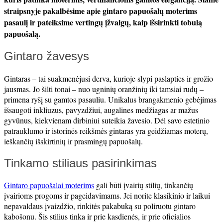
straipsnyje pakalbėsime apie gintaro papuošalų moterims
pasaulį ir pateiksime vertingų įžvalgų, kaip išsirinkti tobulą
papuošalą.
Gintaro žavesys
Gintaras – tai suakmenėjusi derva, kurioje slypi paslapties ir grožio
jausmas. Jo šilti tonai – nuo ugninių oranžinių iki tamsiai rudų –
primena ryšį su gamtos pasauliu. Unikalus brangakmenio gebėjimas
išsaugoti inkliuzus, pavyzdžiui, augalines medžiagas ar mažus
gyvūnus, kiekvienam dirbiniui suteikia žavesio. Dėl savo estetinio
patrauklumo ir istorinės reikšmės gintaras yra geidžiamas moterų,
ieškančių išskirtinių ir prasmingų papuošalų.
Tinkamo stiliaus pasirinkimas
Gintaro papuošalai moterims
gali būti įvairių stilių, tinkančių
įvairioms progoms ir pageidavimams. Jei norite klasikinio ir laikui
nepavaldaus įvaizdžio, rinkitės pakabuką su poliruotu gintaro
kabošonu. Šis stilius tinka ir prie kasdienės, ir prie oficialios