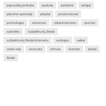
papuošalų prekyba
paskola
patalynė
pinigai
plastinė operacija
plaukai
prezervatyvai
psichologas
remontas
rūbai internetu
sportas
suknelės
sužadėtuvių žiedai
sužadėtuvių žiedai internetu
urologas
vaikai
veido oda
vestuvės
virtuvė
šventės
žaislai
žiedai