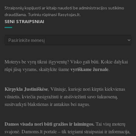
Straipsnių kopijuoti ar kitaip naudoti be administracijos sutikimo
draudžiama. Turiniu rūpinasi Rasytojas.lt.
SENI STRAIPSNIAI
Seni
straipsniai
Moterys be vyrų tikrai išgyventų? Visko gali būti. Kokie dalykai
vyriškame žurnale
rūpi jūsų vyrams, skaitykite šiame
.
Kirpykla Justiniškėse
, Vilniuje, kurioje nori kirptis kiekvienas
vilnietis, kviečia pasigražinti ir atsišviežinti savo šukuoseną,
susitvarkyti blakstienas ir antakius bei nagus.
Damos visada nori būti gražios ir laimingos.
Tai visų moterų
svajonė. Damoms.lt portale – tik teigiami straipsniai ir informacija,