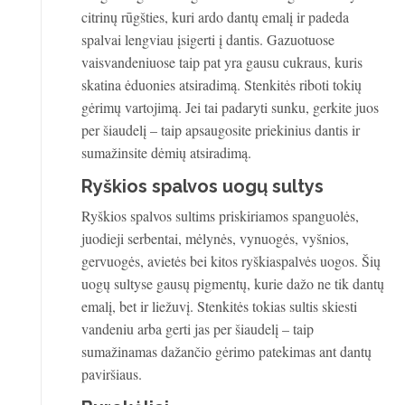
citrinų rūgšties, kuri ardo dantų emalį ir padeda
spalvai lengviau įsigerti į dantis. Gazuotuose
vaisvandeniuose taip pat yra gausu cukraus, kuris
skatina ėduonies atsiradimą. Stenkitės riboti tokių
gėrimų vartojimą. Jei tai padaryti sunku, gerkite juos
per šiaudelį – taip apsaugosite priekinius dantis ir
sumažinsite dėmių atsiradimą.
Ryškios spalvos uogų sultys
Ryškios spalvos sultims priskiriamos spanguolės,
juodieji serbentai, mėlynės, vynuogės, vyšnios,
gervuogės, avietės bei kitos ryškiaspalvės uogos. Šių
uogų sultyse gausų pigmentų, kurie dažo ne tik dantų
emalį, bet ir liežuvį. Stenkitės tokias sultis skiesti
vandeniu arba gerti jas per šiaudelį – taip
sumažinamas dažančio gėrimo patekimas ant dantų
paviršiaus.