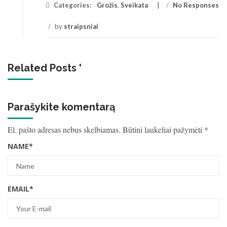
Categories:
Grožis
,
Sveikata
/
No Responses
/
by
straipsniai
Related Posts '
Parašykite komentarą
El. pašto adresas nebus skelbiamas.
Būtini laukeliai pažymėti
*
NAME
*
EMAIL
*