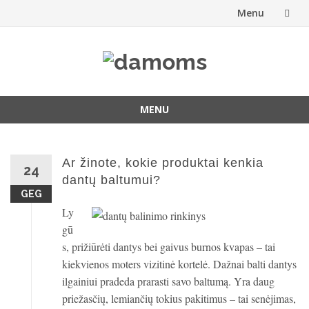
Menu
Skip
to
content
MENU
Skip
to
content
Ar žinote, kokie produktai kenkia
24
dantų baltumui?
GEG
Ly
gū
s, prižiūrėti dantys bei gaivus burnos kvapas – tai
kiekvienos moters vizitinė kortelė. Dažnai balti dantys
ilgainiui pradeda prarasti savo baltumą. Yra daug
priežasčių, lemiančių tokius pakitimus – tai senėjimas,