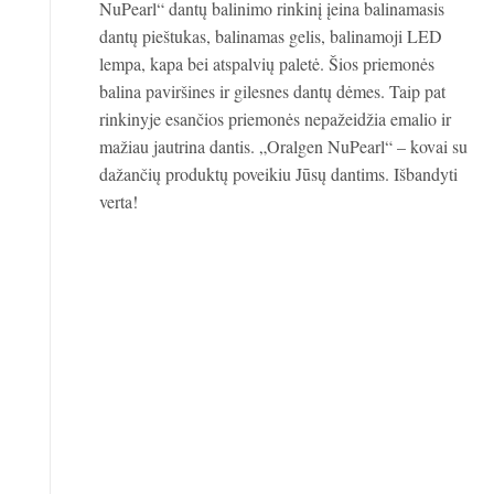
NuPearl“ dantų balinimo rinkinį įeina balinamasis
dantų pieštukas, balinamas gelis, balinamoji LED
lempa, kapa bei atspalvių paletė. Šios priemonės
balina paviršines ir gilesnes dantų dėmes. Taip pat
rinkinyje esančios priemonės nepažeidžia emalio ir
mažiau jautrina dantis. „Oralgen NuPearl“ – kovai su
dažančių produktų poveikiu Jūsų dantims. Išbandyti
verta!