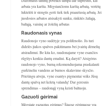
Dažomasis taninų poveikis tampa dar stipresnis, kai
arbata yra karšta. Mėgstančioms karštą arbatą, vertėtų
luktelėti ir stengtis gerti šiek tiek praaušusią arbatą. Jei
juodosios arbatos atsisakyti sunku, rinkitės žaliąją,
baltąją, vaisinę ar žolelių arbatas
Raudonasis vynas
Raudonojo vyno sudėtyje yra polifenolio. Jis turi
didelės įtakos spalvos pakitimams bei įvairių dėmelių
atsiradimui. Be kita ko, raudonajame vyne esančios
rūgštys kenkia dantų emaliui. Ką daryti? Atsigėrus
raudonojo vyno, burną rekomenduojama praskalauti
gurkšneliu vandens ar burnos skalavimo skysčio.
Priešingu atveju, vyne esantys pigmentai veiks Jūsų
dantų spalvą net keletą valandų! Dar geresnis
sprendimas – raudonąjį vyną keisti baltuoju.
Gazuoti gėrimai
Mėgstate gazuotus gėrimus? Šiuose gėrimuose yra