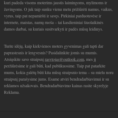
kuri padeda visoms moterims jaustis laimingoms, mylimoms ir
žavingoms. O juk taip sunku vienu metu prižiūrėti namus, vaikus,
vyrus, taip pat nepamiršti ir savęs. Pirkiniai parduotuvėse ir
internete, maistas, namų ruoša – tai kasdieniniai šiuolaikinės
damos darbai, su kuriais susitvarkyti ir padės mūsų leidinys.
Turite idėjų, kaip kiekvienos moters gyvenimas gali tapti dar
paprastesnis ir lengvesnis? Pasidalinkite jomis su mumis.
Atsiųskite savo straipsnį
rasytojas@outlook.com
, mes jį
peržiūrėsime ir gali būti, kad publikuosime. Taip pat patarkite
mums, kokia galėtų būti kita mūsų straipsnio tema – su mielu noru
straipsnį parašysime jums. Esame atviri bendradarbiavimui ir su
reklamos užsakovais. Bendradarbiavimo kainas rasite skyrelyje
Reklama.