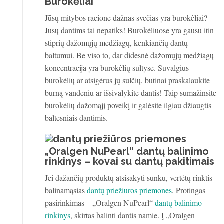
Burokėliai
Jūsų mitybos racione dažnas svečias yra burokėliai?
Jūsų dantims tai nepatiks! Burokėliuose yra gausu itin
stiprių dažomųjų medžiagų, kenkiančių dantų
baltumui. Be viso to, dar didesnė dažomųjų medžiagų
koncentracija yra burokėlių sultyse. Suvalgius
burokėlių ar atsigėrus jų sulčių, būtinai praskalaukite
burną vandeniu ar išsivalykite dantis! Taip sumažinsite
burokėlių dažomąjį poveikį ir galėsite ilgiau džiaugtis
baltesniais dantimis.
„Oralgen NuPearl“ dantų balinimo
rinkinys – kovai su dantų pakitimais
Jei dažančių produktų atsisakyti sunku, vertėtų rinktis
balinamąsias
dantų priežiūros priemones
. Protingas
pasirinkimas – „Oralgen NuPearl“
dantų balinimo
rinkinys
, skirtas balinti dantis namie. Į „Oralgen