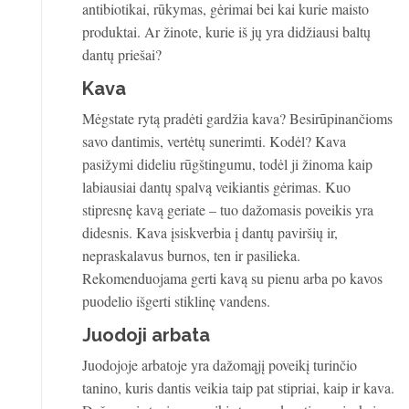
antibiotikai, rūkymas, gėrimai bei kai kurie maisto
produktai. Ar žinote, kurie iš jų yra didžiausi baltų
dantų priešai?
Kava
Mėgstate rytą pradėti gardžia kava? Besirūpinančioms
savo dantimis, vertėtų sunerimti. Kodėl? Kava
pasižymi dideliu rūgštingumu, todėl ji žinoma kaip
labiausiai dantų spalvą veikiantis gėrimas. Kuo
stipresnę kavą geriate – tuo dažomasis poveikis yra
didesnis. Kava įsiskverbia į dantų paviršių ir,
nepraskalavus burnos, ten ir pasilieka.
Rekomenduojama gerti kavą su pienu arba po kavos
puodelio išgerti stiklinę vandens.
Juodoji arbata
Juodojoje arbatoje yra dažomąjį poveikį turinčio
tanino, kuris dantis veikia taip pat stipriai, kaip ir kava.