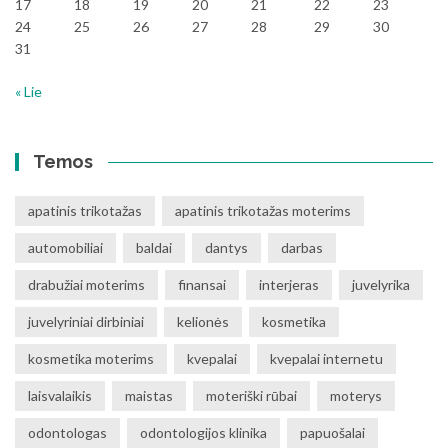
17
18
19
20
21
22
23
24
25
26
27
28
29
30
31
« Lie
Temos
apatinis trikotažas
apatinis trikotažas moterims
automobiliai
baldai
dantys
darbas
drabužiai moterims
finansai
interjeras
juvelyrika
juvelyriniai dirbiniai
kelionės
kosmetika
kosmetika moterims
kvepalai
kvepalai internetu
laisvalaikis
maistas
moteriški rūbai
moterys
odontologas
odontologijos klinika
papuošalai