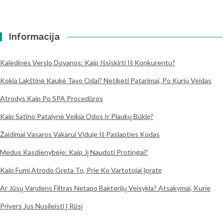
Informacija
Kalėdinės Verslo Dovanos: Kaip Išsiskirti Iš Konkurentų?
Kokia Lakštinė Kaukė Tavo Odai? Netikėti Patarimai, Po Kurių Veidas
Atrodys Kaip Po SPA Procedūros
Kaip Satino Patalynė Veikia Odos Ir Plaukų Būklę?
Žaidimai Vasaros Vakarui Viduje Iš Paslapties Kodas
Medus Kasdienybėje: Kaip Jį Naudoti Protingai?
Kaip Fumi Atrodo Greta To, Prie Ko Vartotojai Įpratę
Ar Jūsų Vandens Filtras Netapo Bakterijų Veisykla? Atsakymai, Kurie
Privers Jus Nusileisti Į Rūsį