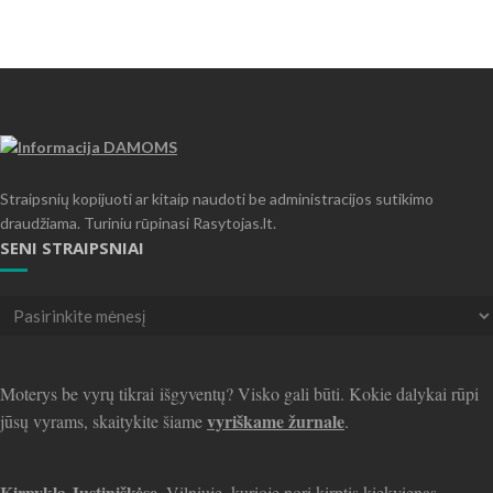
Straipsnių kopijuoti ar kitaip naudoti be administracijos sutikimo
draudžiama. Turiniu rūpinasi Rasytojas.lt.
SENI STRAIPSNIAI
Seni
straipsniai
Moterys be vyrų tikrai išgyventų? Visko gali būti. Kokie dalykai rūpi
vyriškame žurnale
jūsų vyrams, skaitykite šiame
.
Kirpykla Justiniškėse
, Vilniuje, kurioje nori kirptis kiekvienas