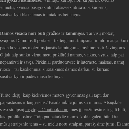
vilnietis, kviečia pasigražinti ir atsišviežinti savo šukuoseną,
susitvarkyti blakstienas ir antakius bei nagus.
Damos visada nori būti gražios ir laimingos.
Tai visų moterų
svajonė. Damoms.lt portale – tik teigiami straipsniai ir informacija, kuri
padeda visoms moterims jaustis laimingoms, mylimoms ir žavingoms.
O juk taip sunku vienu metu prižiūrėti namus, vaikus, vyrus, taip pat
nepamiršti ir savęs. Pirkiniai parduotuvėse ir internete, maistas, namų
ruoša – tai kasdieniniai šiuolaikinės damos darbai, su kuriais
susitvarkyti ir padės mūsų leidinys.
Turite idėjų, kaip kiekvienos moters gyvenimas gali tapti dar
paprastesnis ir lengvesnis? Pasidalinkite jomis su mumis. Atsiųskite
savo straipsnį
rasytojas@outlook.com
, mes jį peržiūrėsime ir gali būti,
kad publikuosime. Taip pat patarkite mums, kokia galėtų būti kita
mūsų straipsnio tema – su mielu noru straipsnį parašysime jums. Esame