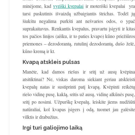
minėjome, kad
vyriški kvepalai
ir moteriški kvepalai yra
tarsi paskutinis išvaizdą užbaigiantis štrichas. Todėl jų
šiukštu negalima purkšti ant nešvarios odos, o ypač
suprakaitavus. Renkantis kvepalus, pravartu įsigyti ir kitas
tos pačios linijos (aišku, ir to paties kvapo) kūno priežiūros
priemones – dezodorantą, rutulinį dezodorantą, dušo želė,
kūno kremą ir kt.
Kvapą atskleis pulsas
Manėte, kad damos riešus ir sritį už ausų kvėpina
atsitiktinai? Ne, viskas daroma siekiant geriau atskleisti
kvepalų natas ir sustiprinti patį kvapą. Kvėpinti reikėtų
riešo vidinę pusę, kaklą, sritis už ausų, vidinę alkūnės pusę,
sritį po nosimi. Užpurškę kvepalų, leiskite jiems nudžiūti
natūraliai, kol kvapas įsigers į odą, tuomet jau galėsite
vilktis ir drabužius.
Irgi turi galiojimo laiką