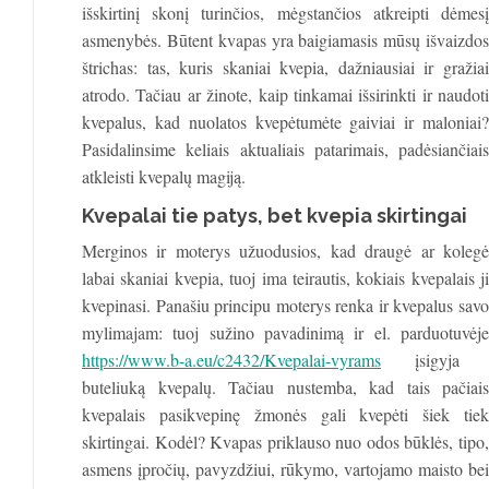
išskirtinį skonį turinčios, mėgstančios atkreipti dėmesį
asmenybės. Būtent kvapas yra baigiamasis mūsų išvaizdos
štrichas: tas, kuris skaniai kvepia, dažniausiai ir gražiai
atrodo. Tačiau ar žinote, kaip tinkamai išsirinkti ir naudoti
kvepalus, kad nuolatos kvepėtumėte gaiviai ir maloniai?
Pasidalinsime keliais aktualiais patarimais, padėsiančiais
atkleisti kvepalų magiją.
Kvepalai tie patys, bet kvepia skirtingai
Merginos ir moterys užuodusios, kad draugė ar kolegė
labai skaniai kvepia, tuoj ima teirautis, kokiais kvepalais ji
kvepinasi. Panašiu principu moterys renka ir kvepalus savo
mylimajam: tuoj sužino pavadinimą ir el. parduotuvėje
https://www.b-a.eu/c2432/Kvepalai-vyrams
įsigyja
buteliuką kvepalų. Tačiau nustemba, kad tais pačiais
kvepalais pasikvepinę žmonės gali kvepėti šiek tiek
skirtingai. Kodėl? Kvapas priklauso nuo odos būklės, tipo,
asmens įpročių, pavyzdžiui, rūkymo, vartojamo maisto bei