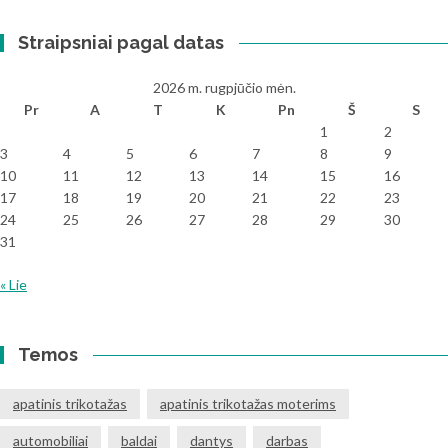
Straipsniai pagal datas
2026 m. rugpjūčio mėn.
Pr
A
T
K
Pn
Š
S
1
2
3
4
5
6
7
8
9
10
11
12
13
14
15
16
17
18
19
20
21
22
23
24
25
26
27
28
29
30
31
« Lie
Temos
apatinis trikotažas
apatinis trikotažas moterims
automobiliai
baldai
dantys
darbas