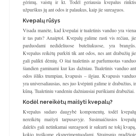
gėrimų, vaistų ir kt. Todėl geriausia kvepalus rinktis
užpurškus jų ant odos ir palaukus, kaip jie sureaguos.
Kvepalų rūšys
Visada manėte, kad kvepalai ir tualetinis vanduo yra viena
ir tas pats? Anaiptol. Kvepalų galime rasti vis rečiau, jie
parduodami nedideliuose buteliukuose, yra brangūs.
Kvepalus reikėtų purkšti tik ant odos, nes ant drabužių jie
gali palikti dėmių. O štai tualetinis ar parfumuotas vanduo
šiandien gaminami kur kas dažniau. Tualetinis vanduo ant
odos išliks trumpiau, kvapusis – ilgiau. Kvapusis vanduo
yra universaliausias, nes juo kvėpinti galime ir drabužius, ir
kūną. Tualetiniu vandeniu dažniausiai purškiami drabužiai.
Kodėl nereikėtų maišyti kvepalų?
Kvepalus sudaro daugybė komponentų, todėl kvepalų
nereikėtų maišyti tarpusavyje. Susimaičiusios kvepalų
dalelės gali netinkamai sureaguoti ir sukurti ne tokį kvapą,
kokio troškome eksperimentuodami. Straipsnio pradžioje