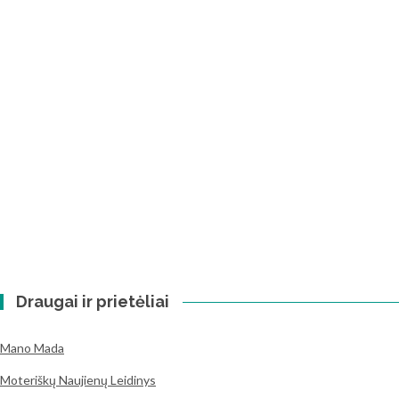
Draugai ir prietėliai
Mano Mada
Moteriškų Naujienų Leidinys