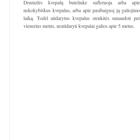
Drumzlės kvepalų buteliuke sufleruoja arba apie
nekokybiškus kvepalus, arba apie pasibaigusį jų galiojimo
laiką. Todėl atidarytus kvepalus stenkitės sunaudoti per
vienerius metus, neatidaryti kvepalai galios apie 5 metus.