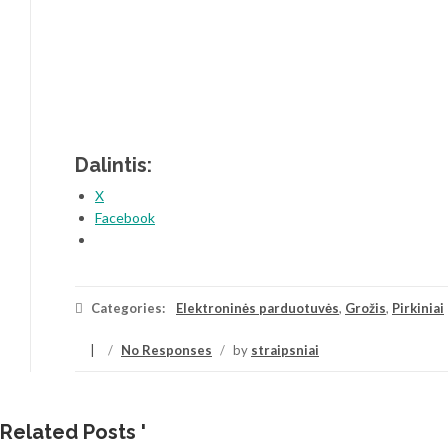
Dalintis:
X
Facebook
Categories:
Elektroninės parduotuvės
,
Grožis
,
Pirkiniai
/
No Responses
/
by
straipsniai
Related Posts '