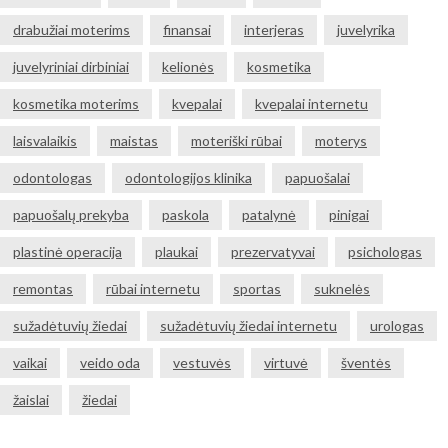
drabužiai moterims
finansai
interjeras
juvelyrika
juvelyriniai dirbiniai
kelionės
kosmetika
kosmetika moterims
kvepalai
kvepalai internetu
laisvalaikis
maistas
moteriški rūbai
moterys
odontologas
odontologijos klinika
papuošalai
papuošalų prekyba
paskola
patalynė
pinigai
plastinė operacija
plaukai
prezervatyvai
psichologas
remontas
rūbai internetu
sportas
suknelės
sužadėtuvių žiedai
sužadėtuvių žiedai internetu
urologas
vaikai
veido oda
vestuvės
virtuvė
šventės
žaislai
žiedai