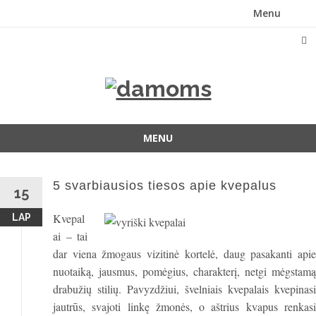
Menu
Skip
to
content
MENU
Skip
to
5 svarbiausios tiesos apie kvepalus
content
15
Kvepal
LAP
ai – tai
dar viena žmogaus vizitinė kortelė, daug pasakanti apie
nuotaiką, jausmus, pomėgius, charakterį, netgi mėgstamą
drabužių stilių. Pavyzdžiui, švelniais kvepalais kvepinasi
jautrūs, svajoti linkę žmonės, o aštrius kvapus renkasi