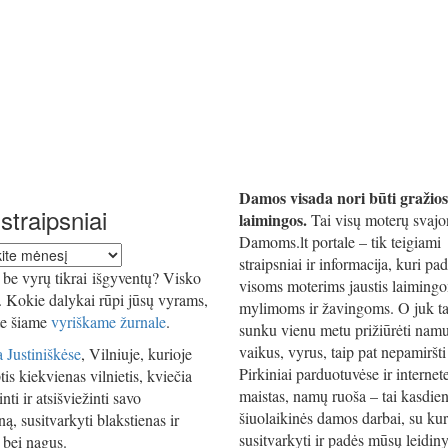
Damos visada nori būti gražios
straipsniai
laimingos.
Tai visų moterų svajo
Damoms.lt portale – tik teigiami
straipsniai ir informacija, kuri pa
iai
be vyrų tikrai išgyventų? Visko
visoms moterims jaustis laiming
i. Kokie dalykai rūpi jūsų vyrams,
mylimoms ir žavingoms. O juk ta
te šiame
vyriškame žurnale
.
sunku vienu metu prižiūrėti namu
vaikus, vyrus, taip pat nepamiršti 
 Justiniškėse
, Vilniuje, kurioje
Pirkiniai parduotuvėse ir internet
tis kiekvienas vilnietis, kviečia
maistas, namų ruoša – tai kasdien
nti ir atsišviežinti savo
šiuolaikinės damos darbai, su kur
ą, susitvarkyti blakstienas ir
susitvarkyti ir padės mūsų leidiny
 bei nagus.