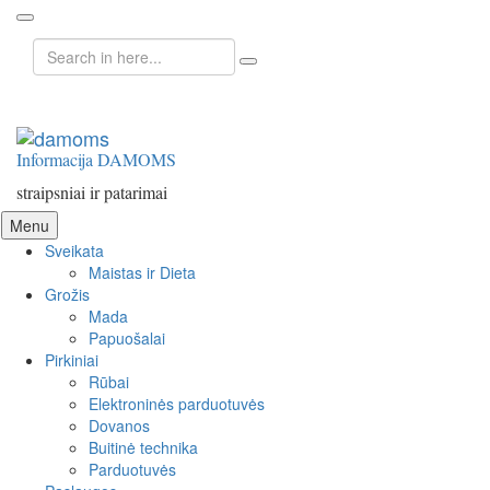
Search
for:
Informacija DAMOMS
straipsniai ir patarimai
Skip
Menu
to
Sveikata
content
Maistas ir Dieta
Grožis
Mada
Papuošalai
Pirkiniai
Rūbai
Elektroninės parduotuvės
Dovanos
Buitinė technika
Parduotuvės