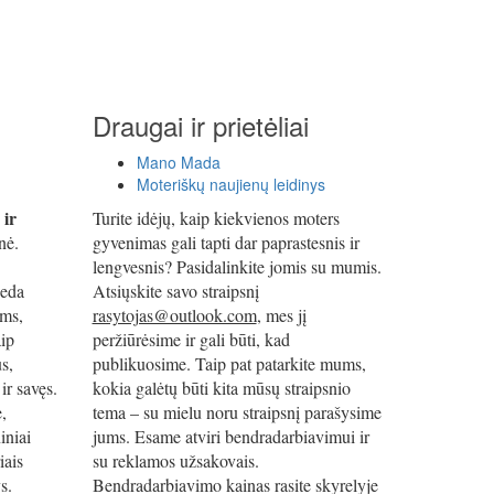
Draugai ir prietėliai
Mano Mada
Moteriškų naujienų leidinys
 ir
Turite idėjų, kaip kiekvienos moters
nė.
gyvenimas gali tapti dar paprastesnis ir
lengvesnis? Pasidalinkite jomis su mumis.
deda
Atsiųskite savo straipsnį
oms,
rasytojas@outlook.com
, mes jį
ip
peržiūrėsime ir gali būti, kad
s,
publikuosime. Taip pat patarkite mums,
ir savęs.
kokia galėtų būti kita mūsų straipsnio
e,
tema – su mielu noru straipsnį parašysime
iniai
jums. Esame atviri bendradarbiavimui ir
iais
su reklamos užsakovais.
s.
Bendradarbiavimo kainas rasite skyrelyje