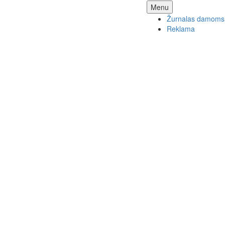
Skip
Menu
to
Žurnalas damoms
content
Reklama