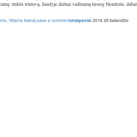
zainų: rinktis trintuvą, liaudyje dažnai vadinamą tiesiog blenderiu, dabar
amix
,
Vitamix kaina
Leave a comment
straipsniai
2016 29 balandžio