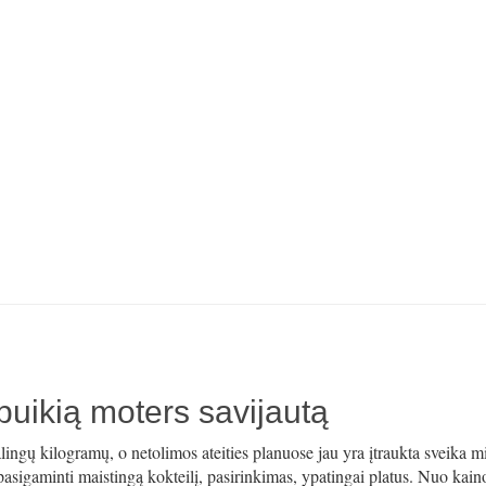
į puikią moters savijautą
alingų kilogramų, o netolimos ateities planuose jau yra įtraukta sveika m
 pasigaminti maistingą kokteilį, pasirinkimas, ypatingai platus. Nuo kain