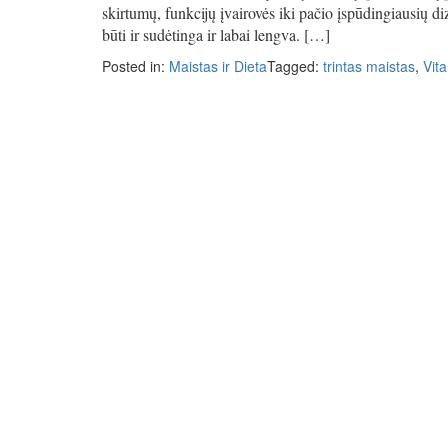
skirtumų, funkcijų įvairovės iki pačio įspūdingiausių di
būti ir sudėtinga ir labai lengva. […]
Posted in:
Maistas ir Dieta
Tagged:
trintas maistas
,
Vit