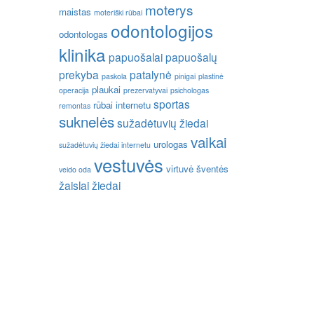
moterys
maistas
moteriški rūbai
odontologijos
odontologas
klinika
papuošalai
papuošalų
prekyba
patalynė
paskola
pinigai
plastinė
plaukai
operacija
prezervatyvai
psichologas
sportas
rūbai internetu
remontas
suknelės
sužadėtuvių žiedai
vaikai
urologas
sužadėtuvių žiedai internetu
vestuvės
virtuvė
šventės
veido oda
žaislai
žiedai