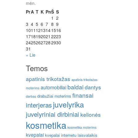
mėn.
Pr
A
T
K
Pn
Š
S
1
2
3
4
5
6
7
8
9
10
11
12
13
14
15
16
17
18
19
20
21
22
23
24
25
26
27
28
29
30
31
« Lie
Temos
apatinis trikotažas
apatinis trikotažas
baldai
dantys
automobiliai
moterims
finansai
drabužiai moterims
darbas
juvelyrika
interjeras
juvelyriniai dirbiniai
kelionės
kosmetika
kosmetika moterims
kvepalai
kvepalai internetu
laisvalaikis