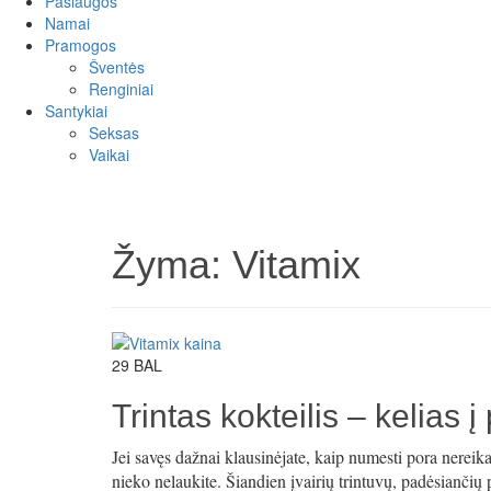
Paslaugos
Namai
Pramogos
Šventės
Renginiai
Santykiai
Seksas
Vaikai
Žyma:
Vitamix
29
BAL
Trintas kokteilis – kelias 
Jei savęs dažnai klausinėjate, kaip numesti pora nereik
nieko nelaukite. Šiandien įvairių trintuvų, padėsiančių