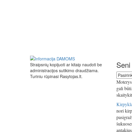
Seni 
Straipsnių kopijuoti ar kitaip naudoti be
administracijos sutikimo draudžiama.
Seni
Turiniu rūpinasi Rasytojas.lt.
straipsn
Moterys 
gali būt
skaityki
Kirpykla
nori kirp
pasigraži
šukuosen
antakius