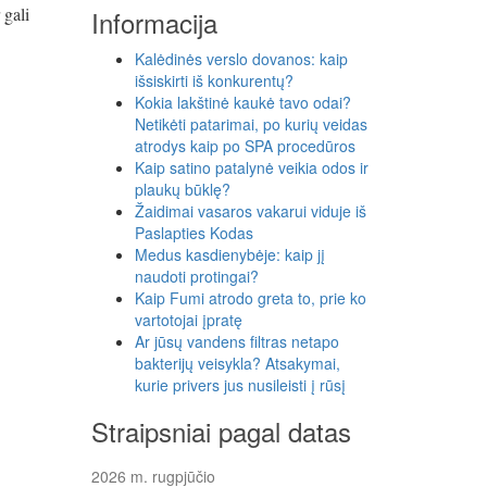
 gali
Informacija
Kalėdinės verslo dovanos: kaip
išsiskirti iš konkurentų?
Kokia lakštinė kaukė tavo odai?
Netikėti patarimai, po kurių veidas
atrodys kaip po SPA procedūros
Kaip satino patalynė veikia odos ir
plaukų būklę?
Žaidimai vasaros vakarui viduje iš
Paslapties Kodas
Medus kasdienybėje: kaip jį
naudoti protingai?
Kaip Fumi atrodo greta to, prie ko
vartotojai įpratę
Ar jūsų vandens filtras netapo
bakterijų veisykla? Atsakymai,
kurie privers jus nusileisti į rūsį
Straipsniai pagal datas
2026 m. rugpjūčio