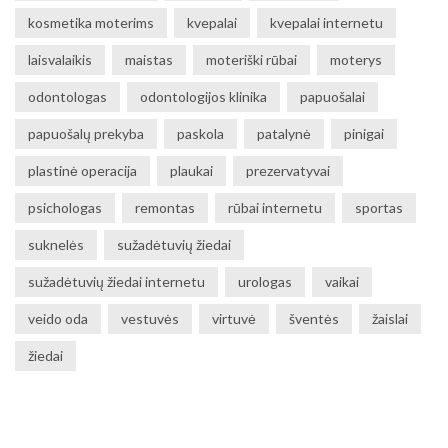
kosmetika moterims
kvepalai
kvepalai internetu
laisvalaikis
maistas
moteriški rūbai
moterys
odontologas
odontologijos klinika
papuošalai
papuošalų prekyba
paskola
patalynė
pinigai
plastinė operacija
plaukai
prezervatyvai
psichologas
remontas
rūbai internetu
sportas
suknelės
sužadėtuvių žiedai
sužadėtuvių žiedai internetu
urologas
vaikai
veido oda
vestuvės
virtuvė
šventės
žaislai
žiedai