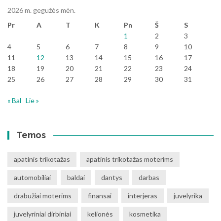
2026 m. gegužės mėn.
Pr
A
T
K
Pn
Š
S
1
2
3
4
5
6
7
8
9
10
11
12
13
14
15
16
17
18
19
20
21
22
23
24
25
26
27
28
29
30
31
« Bal
Lie »
Temos
apatinis trikotažas
apatinis trikotažas moterims
automobiliai
baldai
dantys
darbas
drabužiai moterims
finansai
interjeras
juvelyrika
juvelyriniai dirbiniai
kelionės
kosmetika