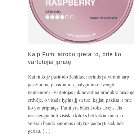
Kaip Fumi atrodo greta to, prie ko
vartotojai įpratę
Kai rinkoje pasirodo ženklas, norintis įsitvirtinti tarp
jau žinomų pavadinimų, palyginimo išvengti
neįmanoma. Vartotojas juk nevertina produkto tuščioje
erdvėje, o visada lygina jį su tuo, ką jau pažįsta ir prie
ko yra pripratęs. Fumi yra būtent toks atvejis. Jis
nesistengia būti visiškai kitoks bet kokia kaina, o
veikiau bando žinomus dalykus padaryti šiek tiek
geriau. […]