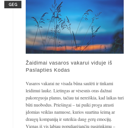
GEG
Žaidimai vasaros vakarui viduje iš
Paslapties Kodas
Vasaros vakarai ne visada būna saulėti ir tinkami
leidimui lauke. Lietingas ar vėsesnis oras dažnai
pakoreguoja planus, tačiau tai nereiškia, kad laikas turi
būti nuobodus. Priešingai – tai puiki proga atrasti
įdomias veiklas namuose, kurios suartina šeimą ar
draugų kompaniją ir suteikia daug gerų emocijų.
Vienas iš vis labiau populiarėjančių pasirinkimų –