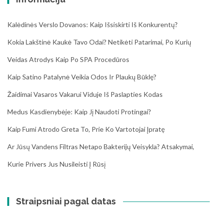
Kalėdinės Verslo Dovanos: Kaip Išsiskirti Iš Konkurentų?
Kokia Lakštinė Kaukė Tavo Odai? Netikėti Patarimai, Po Kurių
Veidas Atrodys Kaip Po SPA Procedūros
Kaip Satino Patalynė Veikia Odos Ir Plaukų Būklę?
Žaidimai Vasaros Vakarui Viduje Iš Paslapties Kodas
Medus Kasdienybėje: Kaip Jį Naudoti Protingai?
Kaip Fumi Atrodo Greta To, Prie Ko Vartotojai Įpratę
Ar Jūsų Vandens Filtras Netapo Bakterijų Veisykla? Atsakymai,
Kurie Privers Jus Nusileisti Į Rūsį
Straipsniai pagal datas