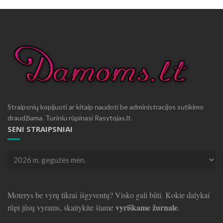
Straipsnių kopijuoti ar kitaip naudoti be administracijos sutikimo
draudžiama. Turiniu rūpinasi Rasytojas.lt.
SENI STRAIPSNIAI
Seni
straipsniai
Moterys be vyrų tikrai išgyventų? Visko gali būti. Kokie dalykai
vyriškame žurnale
rūpi jūsų vyrams, skaitykite šiame
.