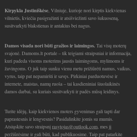
Kirpykla Justiniškėse
, Vilniuje, kurioje nori kirptis kiekvienas
vilnietis, kviečia pasigražinti ir atsišviežinti savo šukuoseną,
susitvarkyti blakstienas ir antakius bei nagus.
Damos visada nori būti gražios ir laimingos.
Tai visų moterų
svajonė. Damoms.lt portale – tik teigiami straipsniai ir informacija,
kuri padeda visoms moterims jaustis laimingoms, mylimoms ir
žavingoms. O juk taip sunku vienu metu prižiūrėti namus, vaikus,
vyrus, taip pat nepamiršti ir savęs. Pirkiniai parduotuvėse ir
internete, maistas, namų ruoša – tai kasdieniniai šiuolaikinės
damos darbai, su kuriais susitvarkyti ir padės mūsų leidinys.
Turite idėjų, kaip kiekvienos moters gyvenimas gali tapti dar
paprastesnis ir lengvesnis? Pasidalinkite jomis su mumis.
Atsiųskite savo straipsnį
rasytojas@outlook.com
, mes jį
peržiūrėsime ir gali būti, kad publikuosime. Taip pat patarkite