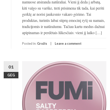
namuose atsiranda natūraliai. Vieni jį deda į arbatą,
kiti valgo su varške, treti prisimena tik tada, kai peršti
gerklę ar norisi jaukesnio vakaro gėrimo. Tai
produktas, turintis labai stiprų emocinį ryšį su namais,
tradicijomis ir natūralumu. Tačiau kartu medus dažnai
apipinamas ir perdėtais lūkesčiais: vieni jį laiko […]
Posted in:
Grožis
Leave a comment
01
GEG