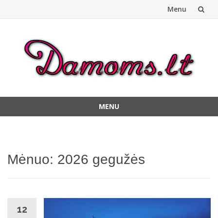
Menu
Skip
to
content
MENU
Skip
to
content
Mėnuo:
2026 gegužės
12