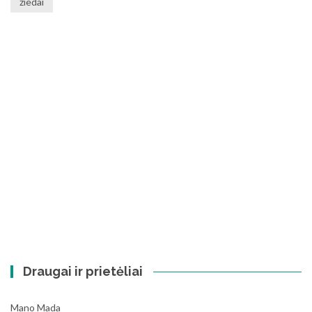
žiedai
Draugai ir prietėliai
Mano Mada