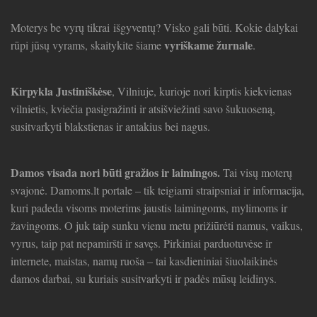
Moterys be vyrų tikrai išgyventų? Visko gali būti. Kokie dalykai
vyriškame žurnale
rūpi jūsų vyrams, skaitykite šiame
.
Kirpykla Justiniškėse
, Vilniuje, kurioje nori kirptis kiekvienas
vilnietis, kviečia pasigražinti ir atsišviežinti savo šukuoseną,
susitvarkyti blakstienas ir antakius bei nagus.
Damos visada nori būti gražios ir laimingos.
Tai visų moterų
svajonė. Damoms.lt portale – tik teigiami straipsniai ir informacija,
kuri padeda visoms moterims jaustis laimingoms, mylimoms ir
žavingoms. O juk taip sunku vienu metu prižiūrėti namus, vaikus,
vyrus, taip pat nepamiršti ir savęs. Pirkiniai parduotuvėse ir
internete, maistas, namų ruoša – tai kasdieniniai šiuolaikinės
damos darbai, su kuriais susitvarkyti ir padės mūsų leidinys.