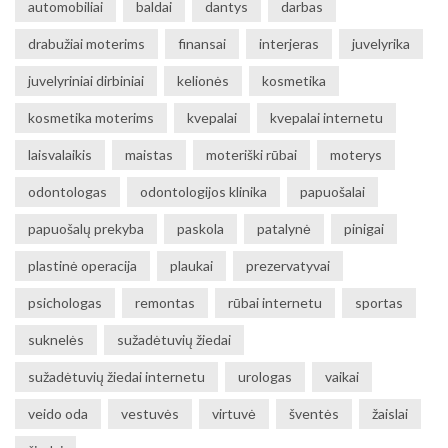
automobiliai
baldai
dantys
darbas
drabužiai moterims
finansai
interjeras
juvelyrika
juvelyriniai dirbiniai
kelionės
kosmetika
kosmetika moterims
kvepalai
kvepalai internetu
laisvalaikis
maistas
moteriški rūbai
moterys
odontologas
odontologijos klinika
papuošalai
papuošalų prekyba
paskola
patalynė
pinigai
plastinė operacija
plaukai
prezervatyvai
psichologas
remontas
rūbai internetu
sportas
suknelės
sužadėtuvių žiedai
sužadėtuvių žiedai internetu
urologas
vaikai
veido oda
vestuvės
virtuvė
šventės
žaislai