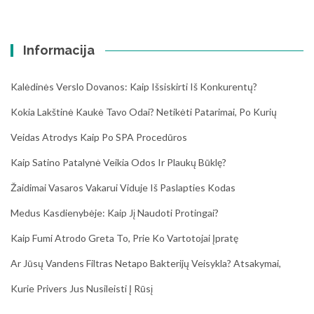
Informacija
Kalėdinės Verslo Dovanos: Kaip Išsiskirti Iš Konkurentų?
Kokia Lakštinė Kaukė Tavo Odai? Netikėti Patarimai, Po Kurių
Veidas Atrodys Kaip Po SPA Procedūros
Kaip Satino Patalynė Veikia Odos Ir Plaukų Būklę?
Žaidimai Vasaros Vakarui Viduje Iš Paslapties Kodas
Medus Kasdienybėje: Kaip Jį Naudoti Protingai?
Kaip Fumi Atrodo Greta To, Prie Ko Vartotojai Įpratę
Ar Jūsų Vandens Filtras Netapo Bakterijų Veisykla? Atsakymai,
Kurie Privers Jus Nusileisti Į Rūsį