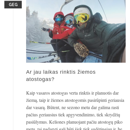
GEG
Ar jau laikas rinktis žiemos
atostogas?
Kaip vasaros atostogas verta rinktis ir planuotis dar
žiemą, taip ir žiemos atostogomis pasirūpinti geriausia
dar vasarą. Būtent, ne sezono metu dar galima rasti
pačius geriausius tiek apgyvendinimo, tiek skrydžių
pasiūlymus. Keliones planuojant pačiu atostogų piko
metu, tai padaryti gali būti šiek tiek sudėtingiau ir, be