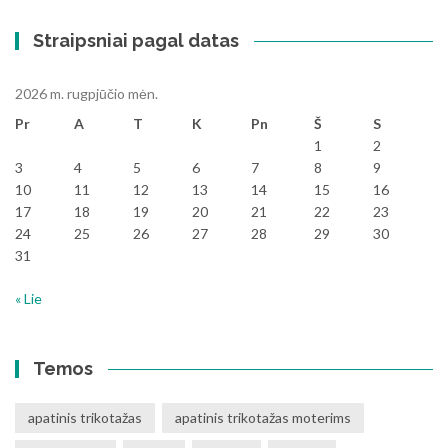
Straipsniai pagal datas
2026 m. rugpjūčio mėn.
Pr
A
T
K
Pn
Š
S
1
2
3
4
5
6
7
8
9
10
11
12
13
14
15
16
17
18
19
20
21
22
23
24
25
26
27
28
29
30
31
« Lie
Temos
apatinis trikotažas
apatinis trikotažas moterims