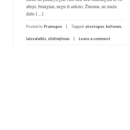
abejo, brangiau, negu iš anksto. Žinoma, ne maža
dalis […]
Posted in:
Pramogos
Tagged:
atostogos
,
kelionės
,
laisvalaikis
,
slidinėjimas
Leave a comment