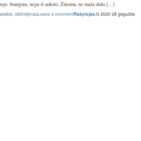
e abejo, brangiau, negu iš anksto. Žinoma, ne maža dalis […]
alaikis
,
slidinėjimas
Leave a comment
Rašytojas.lt
2020 28 gegužės