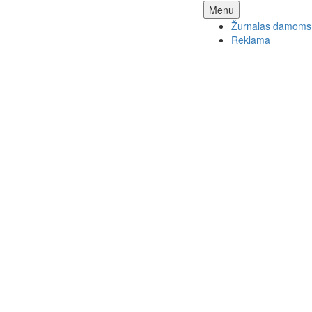
Skip
Menu
to
Žurnalas damoms
content
Reklama