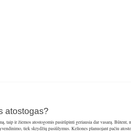
os atostogas?
emą, taip ir žiemos atostogomis pasirūpinti geriausia dar vasarą. Būtent, 
gyvendinimo, tiek skrydžių pasiūlymus. Keliones planuojant pačiu atost