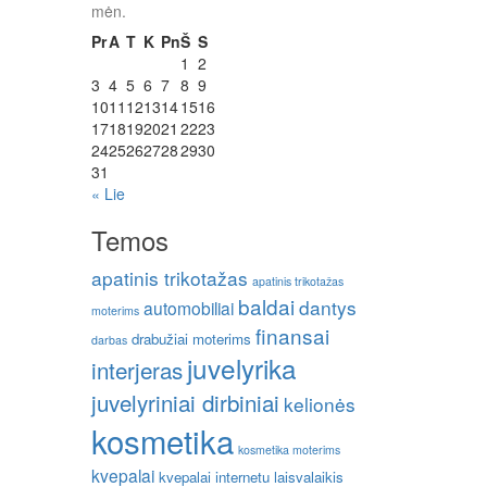
mėn.
Pr
A
T
K
Pn
Š
S
1
2
3
4
5
6
7
8
9
10
11
12
13
14
15
16
17
18
19
20
21
22
23
24
25
26
27
28
29
30
31
« Lie
Temos
apatinis trikotažas
apatinis trikotažas
baldai
dantys
automobiliai
moterims
finansai
drabužiai moterims
darbas
juvelyrika
interjeras
juvelyriniai dirbiniai
kelionės
kosmetika
kosmetika moterims
kvepalai
kvepalai internetu
laisvalaikis