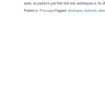
metu, tai padaryti gali būti šiek tiek sudėtingiau ir, b
Posted in:
Pramogos
Tagged:
atostogos
,
kelionės
,
laisv