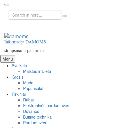
Search
for:
Informacija DAMOMS
straipsniai ir patarimai
Skip
Menu
to
Sveikata
content
Maistas ir Dieta
Grožis
Mada
Papuošalai
Pirkiniai
Rūbai
Elektroninės parduotuvės
Dovanos
Buitinė technika
Parduotuvės