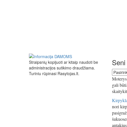
Seni 
Straipsnių kopijuoti ar kitaip naudoti be
administracijos sutikimo draudžiama.
Seni
Turiniu rūpinasi Rasytojas.lt.
straipsn
Moterys 
gali būt
skaityki
Kirpykla
nori kirp
pasigraži
šukuosen
antakius