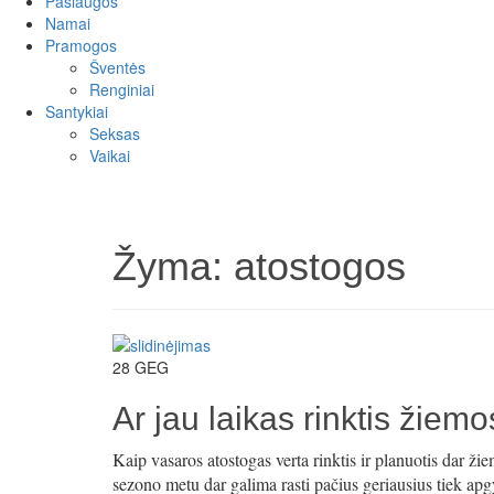
Paslaugos
Namai
Pramogos
Šventės
Renginiai
Santykiai
Seksas
Vaikai
Žyma:
atostogos
28
GEG
Ar jau laikas rinktis žiem
Kaip vasaros atostogas verta rinktis ir planuotis dar ži
sezono metu dar galima rasti pačius geriausius tiek ap