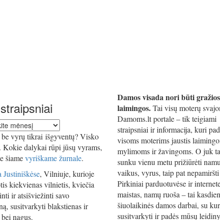
Damos visada nori būti gražios
straipsniai
laimingos.
Tai visų moterų svajo
Damoms.lt portale – tik teigiami
straipsniai ir informacija, kuri pa
iai
be vyrų tikrai išgyventų? Visko
visoms moterims jaustis laiming
i. Kokie dalykai rūpi jūsų vyrams,
mylimoms ir žavingoms. O juk ta
te šiame
vyriškame žurnale
.
sunku vienu metu prižiūrėti namu
vaikus, vyrus, taip pat nepamiršti 
 Justiniškėse
, Vilniuje, kurioje
Pirkiniai parduotuvėse ir internet
tis kiekvienas vilnietis, kviečia
maistas, namų ruoša – tai kasdien
nti ir atsišviežinti savo
šiuolaikinės damos darbai, su kur
ą, susitvarkyti blakstienas ir
susitvarkyti ir padės mūsų leidiny
 bei nagus.