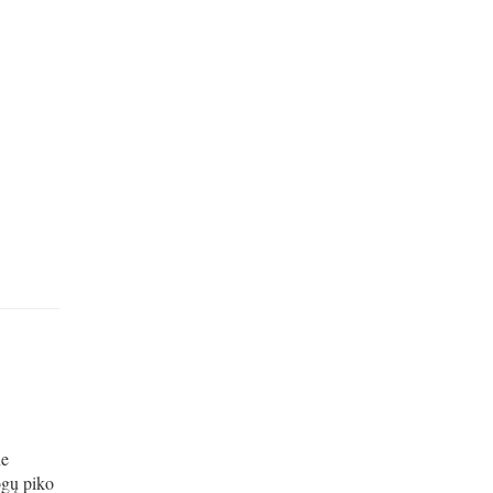
ne
ogų piko