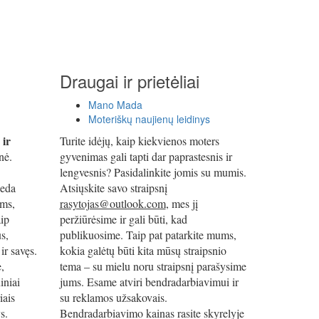
Draugai ir prietėliai
Mano Mada
Moteriškų naujienų leidinys
 ir
Turite idėjų, kaip kiekvienos moters
nė.
gyvenimas gali tapti dar paprastesnis ir
lengvesnis? Pasidalinkite jomis su mumis.
deda
Atsiųskite savo straipsnį
oms,
rasytojas@outlook.com
, mes jį
ip
peržiūrėsime ir gali būti, kad
s,
publikuosime. Taip pat patarkite mums,
ir savęs.
kokia galėtų būti kita mūsų straipsnio
e,
tema – su mielu noru straipsnį parašysime
iniai
jums. Esame atviri bendradarbiavimui ir
iais
su reklamos užsakovais.
s.
Bendradarbiavimo kainas rasite skyrelyje