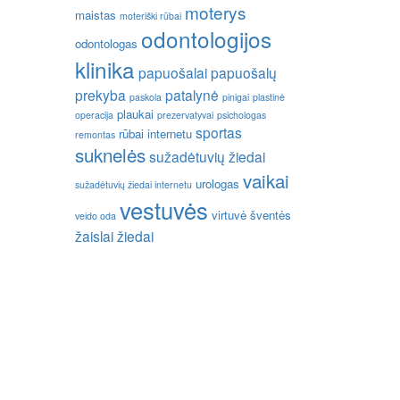
moterys
maistas
moteriški rūbai
odontologijos
odontologas
klinika
papuošalai
papuošalų
prekyba
patalynė
paskola
pinigai
plastinė
plaukai
operacija
prezervatyvai
psichologas
sportas
rūbai internetu
remontas
suknelės
sužadėtuvių žiedai
vaikai
urologas
sužadėtuvių žiedai internetu
vestuvės
virtuvė
šventės
veido oda
žaislai
žiedai