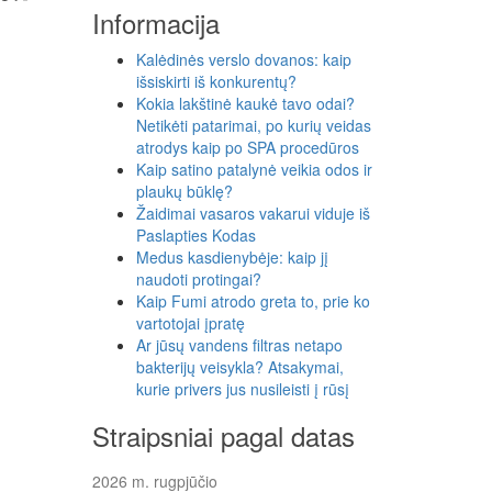
Informacija
Kalėdinės verslo dovanos: kaip
išsiskirti iš konkurentų?
Kokia lakštinė kaukė tavo odai?
Netikėti patarimai, po kurių veidas
atrodys kaip po SPA procedūros
Kaip satino patalynė veikia odos ir
plaukų būklę?
Žaidimai vasaros vakarui viduje iš
Paslapties Kodas
Medus kasdienybėje: kaip jį
naudoti protingai?
Kaip Fumi atrodo greta to, prie ko
vartotojai įpratę
Ar jūsų vandens filtras netapo
bakterijų veisykla? Atsakymai,
kurie privers jus nusileisti į rūsį
Straipsniai pagal datas
2026 m. rugpjūčio