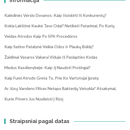
Informacija
Kalėdinės Verslo Dovanos: Kaip Išsiskirti Iš Konkurentų?
Kokia Lakštinė Kaukė Tavo Odai? Netikėti Patarimai, Po Kurių
Veidas Atrodys Kaip Po SPA Procedūros
Kaip Satino Patalynė Veikia Odos Ir Plaukų Būklę?
Žaidimai Vasaros Vakarui Viduje Iš Paslapties Kodas
Medus Kasdienybėje: Kaip Jį Naudoti Protingai?
Kaip Fumi Atrodo Greta To, Prie Ko Vartotojai Įpratę
Ar Jūsų Vandens Filtras Netapo Bakterijų Veisykla? Atsakymai,
Kurie Privers Jus Nusileisti Į Rūsį
Straipsniai pagal datas