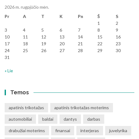
2026 m. rugpjūčio mėn.
Pr
A
T
K
Pn
Š
S
1
2
3
4
5
6
7
8
9
10
11
12
13
14
15
16
17
18
19
20
21
22
23
24
25
26
27
28
29
30
31
« Lie
Temos
apatinis trikotažas
apatinis trikotažas moterims
automobiliai
baldai
dantys
darbas
drabužiai moterims
finansai
interjeras
juvelyrika