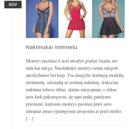
KOV
Naktinukai internetu
Moterys puošiasi ir nori atrodyti gražiai visada, net
tada kai miega. Šiuolaikinės moterys neina miegoti
atrodydamos bet kaip. Yra daugybė skirtingų modelių
nėriniuotų, seksualių ar erotinių naktinių. Anksčiau
naktiniai tebuvo rūbas, skirtas miegojimai, o dabar
juos kiek pakoregavus, jie tapo puiki gundymo
priemonė, kuriomis moterys puošiasi prieš savo
antrąsias puses ypatingomis progomis ar prieš meilės
[…]