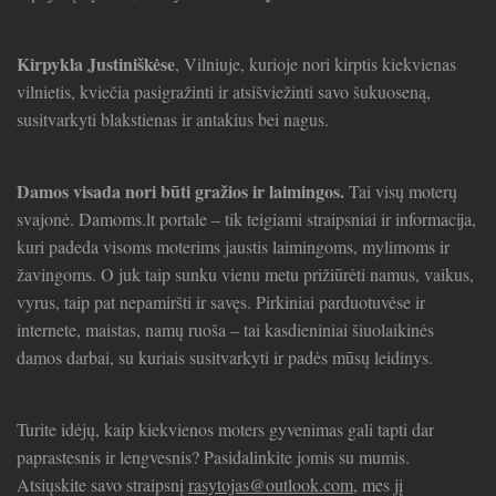
Kirpykla Justiniškėse
, Vilniuje, kurioje nori kirptis kiekvienas
vilnietis, kviečia pasigražinti ir atsišviežinti savo šukuoseną,
susitvarkyti blakstienas ir antakius bei nagus.
Damos visada nori būti gražios ir laimingos.
Tai visų moterų
svajonė. Damoms.lt portale – tik teigiami straipsniai ir informacija,
kuri padeda visoms moterims jaustis laimingoms, mylimoms ir
žavingoms. O juk taip sunku vienu metu prižiūrėti namus, vaikus,
vyrus, taip pat nepamiršti ir savęs. Pirkiniai parduotuvėse ir
internete, maistas, namų ruoša – tai kasdieniniai šiuolaikinės
damos darbai, su kuriais susitvarkyti ir padės mūsų leidinys.
Turite idėjų, kaip kiekvienos moters gyvenimas gali tapti dar
paprastesnis ir lengvesnis? Pasidalinkite jomis su mumis.
Atsiųskite savo straipsnį
rasytojas@outlook.com
, mes jį