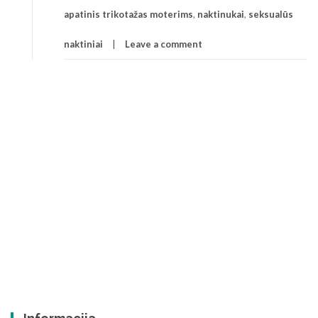
apatinis trikotažas moterims
,
naktinukai
,
seksualūs
naktiniai
Leave a comment