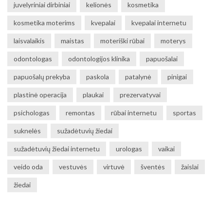
juvelyriniai dirbiniai
kelionės
kosmetika
kosmetika moterims
kvepalai
kvepalai internetu
laisvalaikis
maistas
moteriški rūbai
moterys
odontologas
odontologijos klinika
papuošalai
papuošalų prekyba
paskola
patalynė
pinigai
plastinė operacija
plaukai
prezervatyvai
psichologas
remontas
rūbai internetu
sportas
suknelės
sužadėtuvių žiedai
sužadėtuvių žiedai internetu
urologas
vaikai
veido oda
vestuvės
virtuvė
šventės
žaislai
žiedai