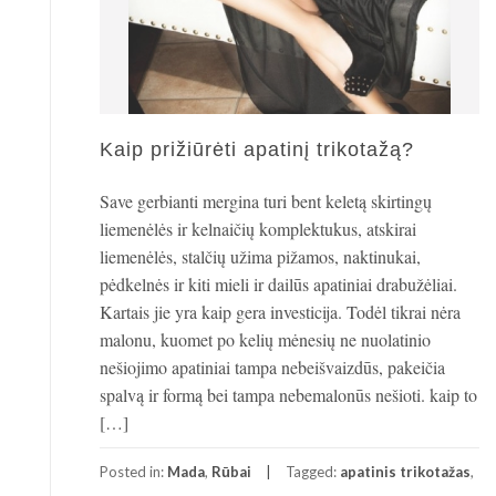
Kaip prižiūrėti apatinį trikotažą?
Save gerbianti mergina turi bent keletą skirtingų
liemenėlės ir kelnaičių komplektukus, atskirai
liemenėlės, stalčių užima pižamos, naktinukai,
pėdkelnės ir kiti mieli ir dailūs apatiniai drabužėliai.
Kartais jie yra kaip gera investicija. Todėl tikrai nėra
malonu, kuomet po kelių mėnesių ne nuolatinio
nešiojimo apatiniai tampa nebeišvaizdūs, pakeičia
spalvą ir formą bei tampa nebemalonūs nešioti. kaip to
[…]
Posted in:
Mada
,
Rūbai
Tagged:
apatinis trikotažas
,