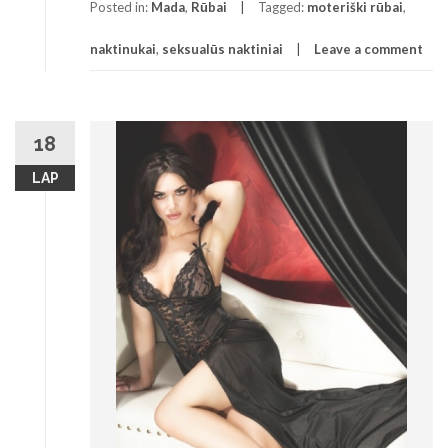
Posted in:
Mada
,
Rūbai
Tagged:
moteriški rūbai
,
naktinukai
,
seksualūs naktiniai
Leave a comment
18
LAP