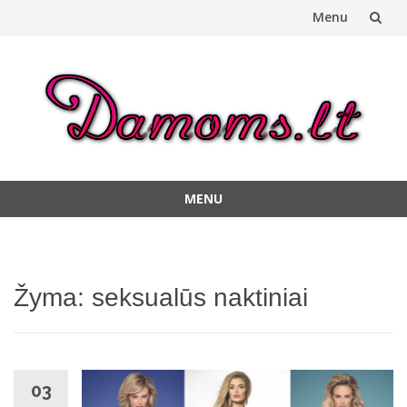
Menu
Skip
to
content
MENU
Skip
to
content
Žyma:
seksualūs naktiniai
03