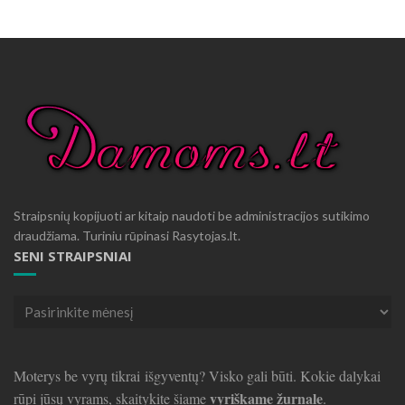
Straipsnių kopijuoti ar kitaip naudoti be administracijos sutikimo
draudžiama. Turiniu rūpinasi Rasytojas.lt.
SENI STRAIPSNIAI
Seni
straipsniai
Moterys be vyrų tikrai išgyventų? Visko gali būti. Kokie dalykai
vyriškame žurnale
rūpi jūsų vyrams, skaitykite šiame
.