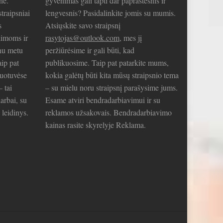
nė.
gyvenimas gali tapti dar paprastesnis ir
traipsniai
lengvesnis? Pasidalinkite jomis su mumis.
s
Atsiųskite savo straipsnį
limoms ir
rasytojas@outlook.com
, mes jį
nu metu
peržiūrėsime ir gali būti, kad
aip pat
publikuosime. Taip pat patarkite mums,
duotuvėse
kokia galėtų būti kita mūsų straipsnio tema
– tai
– su mielu noru straipsnį parašysime jums.
arbai, su
Esame atviri bendradarbiavimui ir su
 leidinys.
reklamos užsakovais. Bendradarbiavimo
kainas rasite skyrelyje Reklama.