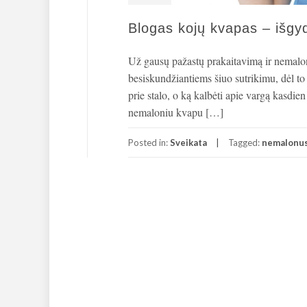
Blogas kojų kvapas – išgy
Už gausų pažastų prakaitavimą ir nemalon
besiskundžiantiems šiuo sutrikimu, dėl to
prie stalo, o ką kalbėti apie vargą kasdien
nemaloniu kvapu […]
Posted in:
Sveikata
Tagged:
nemalonus