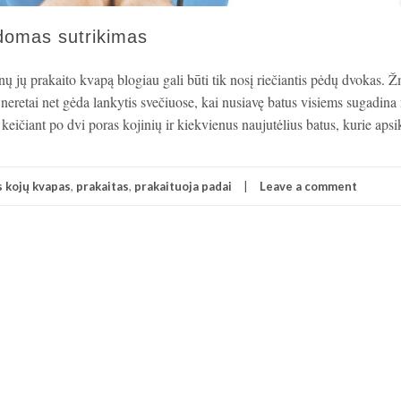
domas sutrikimas
ų jų prakaito kvapą blogiau gali būti tik nosį riečiantis pėdų dvokas.
 neretai net gėda lankytis svečiuose, kai nusiavę batus visiems sugadina
 keičiant po dvi poras kojinių ir kiekvienus naujutėlius batus, kurie apsi
 kojų kvapas
,
prakaitas
,
prakaituoja padai
Leave a comment