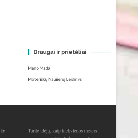
Draugai ir prietėliai
Mano Mada
Moteriškų Naujienų Leidinys
 ir
Turite idėjų, kaip kiekvienos moters