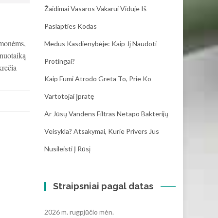
Žaidimai Vasaros Vakarui Viduje Iš
Paslapties Kodas
 Žmonėms,
Medus Kasdienybėje: Kaip Jį Naudoti
 nuotaiką
Protingai?
krečia
Kaip Fumi Atrodo Greta To, Prie Ko
Vartotojai Įpratę
Ar Jūsų Vandens Filtras Netapo Bakterijų
Veisykla? Atsakymai, Kurie Privers Jus
Nusileisti Į Rūsį
Straipsniai pagal datas
2026 m. rugpjūčio mėn.