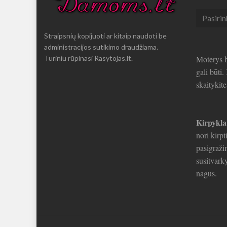
Seni
straipsni
Straipsnių kopijuoti ar kitaip naudoti be
administracijos sutikimo draudžiama.
Turiniu rūpinasi Rasytojas.lt.
Moterys b
gali būti
skaitykit
Kirpykla
nori kirpt
pasigražin
susitvarky
nagus.