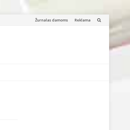
Skip
Žurnalas damoms
Reklama
to
content