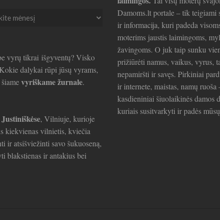
laimingos.
Tai visų moterų svajo
Damoms.lt portale – tik teigiami s
ir informacija, kuri padeda visom
ai
moterims jaustis laimingoms, my
žavingoms. O juk taip sunku vie
e vyrų tikrai išgyventų? Visko
prižiūrėti namus, vaikus, vyrus, t
. Kokie dalykai rūpi jūsų vyrams,
nepamiršti ir savęs. Pirkiniai par
vyriškame žurnale
e šiame
.
ir internete, maistas, namų ruoša 
kasdieniniai šiuolaikinės damos d
kuriais susitvarkyti ir padės mūsų
 Justiniškėse
, Vilniuje, kurioje
is kiekvienas vilnietis, kviečia
ti ir atsišviežinti savo šukuoseną,
ti blakstienas ir antakius bei