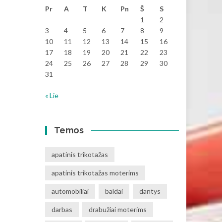
Pr
A
T
K
Pn
Š
S
1
2
3
4
5
6
7
8
9
10
11
12
13
14
15
16
17
18
19
20
21
22
23
24
25
26
27
28
29
30
31
« Lie
Temos
apatinis trikotažas
apatinis trikotažas moterims
automobiliai
baldai
dantys
darbas
drabužiai moterims