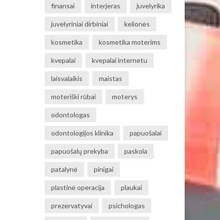
finansai
interjeras
juvelyrika
juvelyriniai dirbiniai
kelionės
kosmetika
kosmetika moterims
kvepalai
kvepalai internetu
laisvalaikis
maistas
moteriški rūbai
moterys
odontologas
odontologijos klinika
papuošalai
papuošalų prekyba
paskola
patalynė
pinigai
plastinė operacija
plaukai
prezervatyvai
psichologas