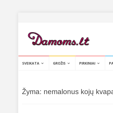
Skip
SVEIKATA
GROŽIS
PIRKINIAI
P
to
content
Žyma:
nemalonus kojų kvap