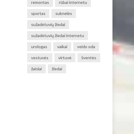
remontas
rūbai internetu
sportas
suknelės
sužadėtuvių žiedai
sužadėtuvių žiedai internetu
urologas
vaikai
veido oda
vestuvės
virtuvė
šventės
žaislai
žiedai