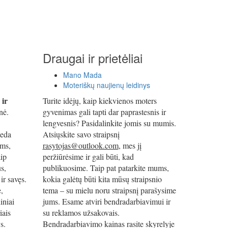
Draugai ir prietėliai
Mano Mada
Moteriškų naujienų leidinys
 ir
Turite idėjų, kaip kiekvienos moters
nė.
gyvenimas gali tapti dar paprastesnis ir
lengvesnis? Pasidalinkite jomis su mumis.
deda
Atsiųskite savo straipsnį
oms,
rasytojas@outlook.com
, mes jį
ip
peržiūrėsime ir gali būti, kad
s,
publikuosime. Taip pat patarkite mums,
ir savęs.
kokia galėtų būti kita mūsų straipsnio
e,
tema – su mielu noru straipsnį parašysime
iniai
jums. Esame atviri bendradarbiavimui ir
iais
su reklamos užsakovais.
s.
Bendradarbiavimo kainas rasite skyrelyje