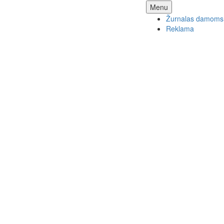
Skip
Menu
to
Žurnalas damoms
content
Reklama