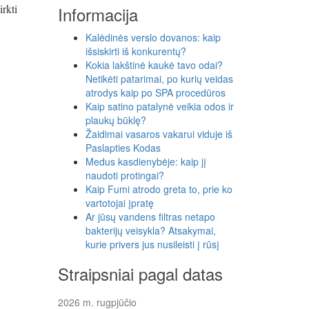
irkti
Informacija
Kalėdinės verslo dovanos: kaip
išsiskirti iš konkurentų?
Kokia lakštinė kaukė tavo odai?
Netikėti patarimai, po kurių veidas
atrodys kaip po SPA procedūros
Kaip satino patalynė veikia odos ir
plaukų būklę?
Žaidimai vasaros vakarui viduje iš
Paslapties Kodas
Medus kasdienybėje: kaip jį
naudoti protingai?
Kaip Fumi atrodo greta to, prie ko
vartotojai įpratę
Ar jūsų vandens filtras netapo
bakterijų veisykla? Atsakymai,
kurie privers jus nusileisti į rūsį
Straipsniai pagal datas
2026 m. rugpjūčio