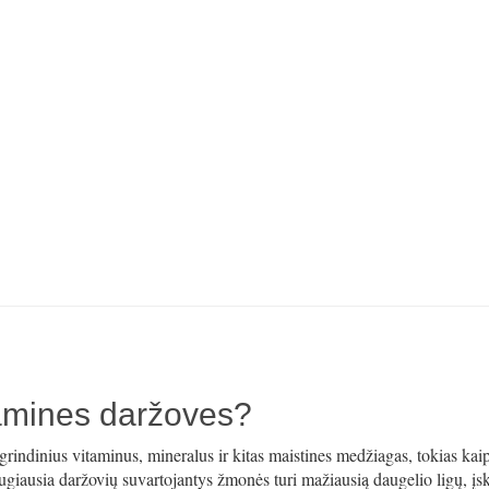
namines daržoves?
rindinius vitaminus, mineralus ir kitas maistines medžiagas, tokias kai
augiausia daržovių suvartojantys žmonės turi mažiausią daugelio ligų, įsk