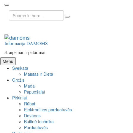
Search
for:
Informacija DAMOMS
straipsniai ir patarimai
Skip
Menu
to
Sveikata
content
Maistas ir Dieta
Grožis
Mada
Papuošalai
Pirkiniai
Rūbai
Elektroninės parduotuvės
Dovanos
Buitinė technika
Parduotuvės