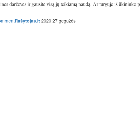
mines daržoves ir gausite visą jų teikiamą naudą. Ar turguje iš ūkininko p
comment
Rašytojas.lt
2020 27 gegužės