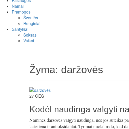
Paslaugos
Namai
Pramogos
Šventės
Renginiai
Santykiai
Seksas
Vaikai
Žyma:
daržovės
27
GEG
Kodėl naudinga valgyti 
Namines daržoves valgyti naudinga, nes jos suteikia pag
ląsteliena ir antioksidantai. Tyrimai nuolat rodo, kad d