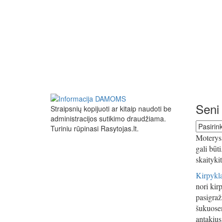
Seni 
Straipsnių kopijuoti ar kitaip naudoti be
administracijos sutikimo draudžiama.
Seni
Turiniu rūpinasi Rasytojas.lt.
straipsn
Moterys 
gali būt
skaityki
Kirpykla
nori kirp
pasigraži
šukuosen
antakius