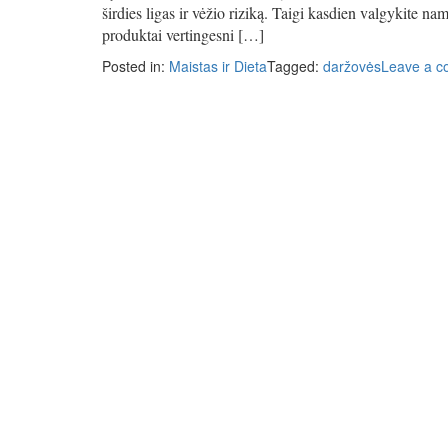
širdies ligas ir vėžio riziką. Taigi kasdien valgykite na
produktai vertingesni […]
Posted in:
Maistas ir Dieta
Tagged:
daržovės
Leave a 