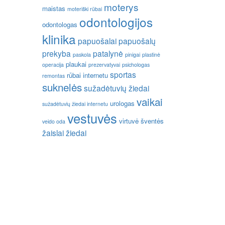
moterys
maistas
moteriški rūbai
odontologijos
odontologas
klinika
papuošalai
papuošalų
prekyba
patalynė
paskola
pinigai
plastinė
plaukai
operacija
prezervatyvai
psichologas
sportas
rūbai internetu
remontas
suknelės
sužadėtuvių žiedai
vaikai
urologas
sužadėtuvių žiedai internetu
vestuvės
virtuvė
šventės
veido oda
žaislai
žiedai