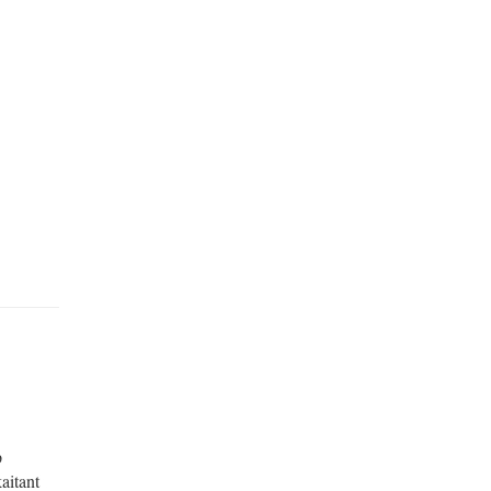
p
aitant