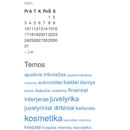
mėn.
Pr
A
T
K
Pn
Š
S
1
2
3
4
5
6
7
8
9
10
11
12
13
14
15
16
17
18
19
20
21
22
23
24
25
26
27
28
29
30
31
« Lie
Temos
apatinis trikotažas
apatinis trikotažas
baldai
dantys
automobiliai
moterims
finansai
drabužiai moterims
darbas
juvelyrika
interjeras
juvelyriniai dirbiniai
kelionės
kosmetika
kosmetika moterims
kvepalai
kvepalai internetu
laisvalaikis