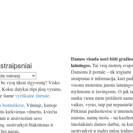
Damos visada nori būti gražios
straipsniai
laimingos.
Tai visų moterų svajo
Damoms.lt portale – tik teigiami
straipsniai ir informacija, kuri pa
iai
be vyrų tikrai išgyventų? Visko
visoms moterims jaustis laiming
i. Kokie dalykai rūpi jūsų vyrams,
mylimoms ir žavingoms. O juk ta
te šiame
vyriškame žurnale
.
sunku vienu metu prižiūrėti namu
vaikus, vyrus, taip pat nepamiršti 
 Justiniškėse
, Vilniuje, kurioje
Pirkiniai parduotuvėse ir internet
tis kiekvienas vilnietis, kviečia
maistas, namų ruoša – tai kasdien
nti ir atsišviežinti savo
šiuolaikinės damos darbai, su kur
ą, susitvarkyti blakstienas ir
susitvarkyti ir padės mūsų leidiny
 bei nagus.