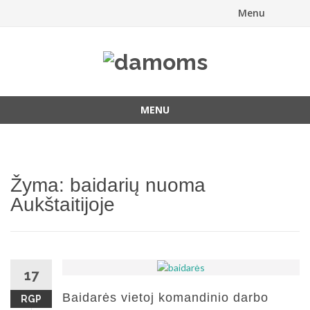
Menu
Skip
to
content
MENU
Skip
to
content
Žyma:
baidarių nuoma
Aukštaitijoje
17
Baidarės vietoj komandinio darbo
RGP