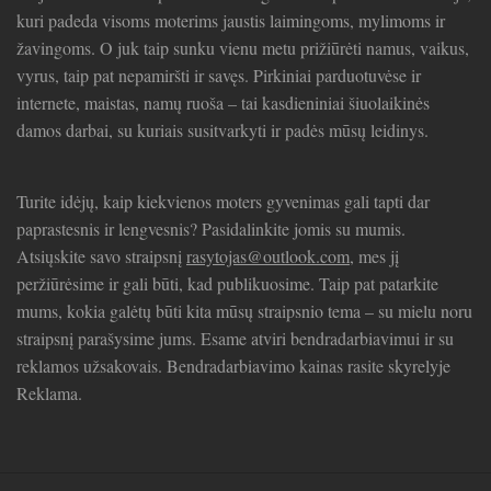
kuri padeda visoms moterims jaustis laimingoms, mylimoms ir
žavingoms. O juk taip sunku vienu metu prižiūrėti namus, vaikus,
vyrus, taip pat nepamiršti ir savęs. Pirkiniai parduotuvėse ir
internete, maistas, namų ruoša – tai kasdieniniai šiuolaikinės
damos darbai, su kuriais susitvarkyti ir padės mūsų leidinys.
Turite idėjų, kaip kiekvienos moters gyvenimas gali tapti dar
paprastesnis ir lengvesnis? Pasidalinkite jomis su mumis.
Atsiųskite savo straipsnį
rasytojas@outlook.com
, mes jį
peržiūrėsime ir gali būti, kad publikuosime. Taip pat patarkite
mums, kokia galėtų būti kita mūsų straipsnio tema – su mielu noru
straipsnį parašysime jums. Esame atviri bendradarbiavimui ir su
reklamos užsakovais. Bendradarbiavimo kainas rasite skyrelyje
Reklama.