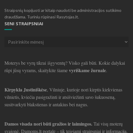
Straipsnių kopijuoti ar kitaip naudoti be administracijos sutikimo
draudžiama. Turiniu rūpinasi Rasytojas.lt.
SENI STRAIPSNIAI
Seni
straipsniai
Moterys be vyrų tikrai išgyventų? Visko gali būti. Kokie dalykai
vyriškame žurnale
rūpi jūsų vyrams, skaitykite šiame
.
Kirpykla Justiniškėse
, Vilniuje, kurioje nori kirptis kiekvienas
vilnietis, kviečia pasigražinti ir atsišviežinti savo šukuoseną,
susitvarkyti blakstienas ir antakius bei nagus.
Damos visada nori būti gražios ir laimingos.
Tai visų moterų
svajonė. Damoms.lt portale – tik teigiami straipsniai ir informacija,