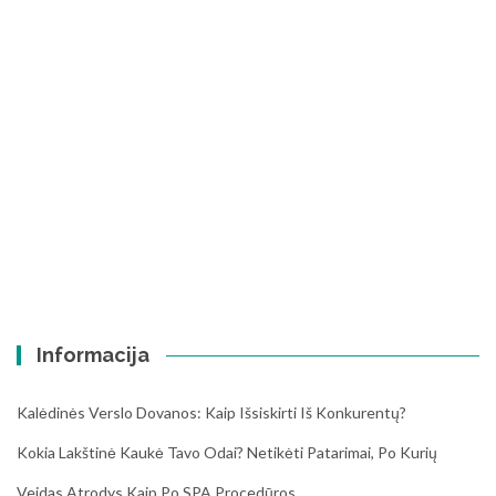
Informacija
Kalėdinės Verslo Dovanos: Kaip Išsiskirti Iš Konkurentų?
Kokia Lakštinė Kaukė Tavo Odai? Netikėti Patarimai, Po Kurių
Veidas Atrodys Kaip Po SPA Procedūros