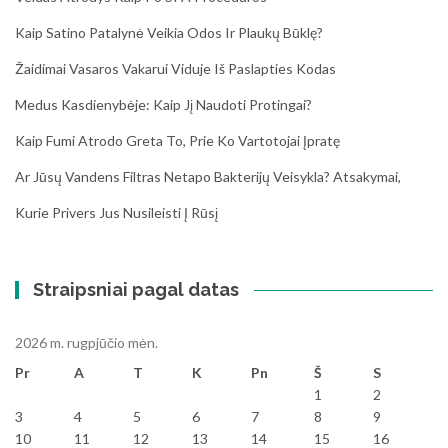
Kaip Satino Patalynė Veikia Odos Ir Plaukų Būklę?
Žaidimai Vasaros Vakarui Viduje Iš Paslapties Kodas
Medus Kasdienybėje: Kaip Jį Naudoti Protingai?
Kaip Fumi Atrodo Greta To, Prie Ko Vartotojai Įpratę
Ar Jūsų Vandens Filtras Netapo Bakterijų Veisykla? Atsakymai,
Kurie Privers Jus Nusileisti Į Rūsį
Straipsniai pagal datas
2026 m. rugpjūčio mėn.
Pr
A
T
K
Pn
Š
S
1
2
3
4
5
6
7
8
9
10
11
12
13
14
15
16