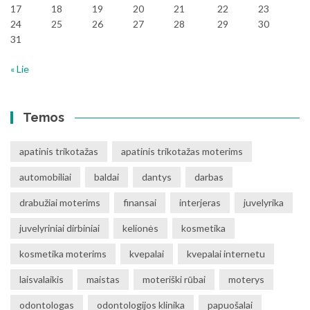
17
18
19
20
21
22
23
24
25
26
27
28
29
30
31
« Lie
Temos
apatinis trikotažas
apatinis trikotažas moterims
automobiliai
baldai
dantys
darbas
drabužiai moterims
finansai
interjeras
juvelyrika
juvelyriniai dirbiniai
kelionės
kosmetika
kosmetika moterims
kvepalai
kvepalai internetu
laisvalaikis
maistas
moteriški rūbai
moterys
odontologas
odontologijos klinika
papuošalai