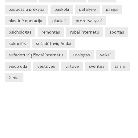
papuošalų prekyba
paskola
patalynė
pinigai
plastinė operacija
plaukai
prezervatyvai
psichologas
remontas
rūbai internetu
sportas
suknelės
sužadėtuvių žiedai
sužadėtuvių žiedai internetu
urologas
vaikai
veido oda
vestuvės
virtuvė
šventės
žaislai
žiedai