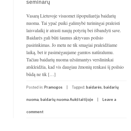
seminarų
Vasarą Lietuvoje visuomet išpopuliarėja baidarių
nuoma. Tai ypač puiki galimybė turiningai praleisti
laisvalaikį ir atrasti naujų potyrių bei išbandyti save.
Baidarės gali būti šaunus aktyvaus poilsio
pasirinkimas. Jo metu ne tik smagiai praleidžiame
laiką, bet ir pasimėgaujame gamtos natūralumu.
Tačiau baidarių nuoma užsiimantys verslininkai
atskleidžia, kad vis daugiau žmonių renkasi šį poilsio
būdą ne tik […]
Posted in:
Pramogos
Tagged:
baidarės
,
baidarių
nuoma
,
baidarių nuoma Aukštaitijoje
Leave a
comment