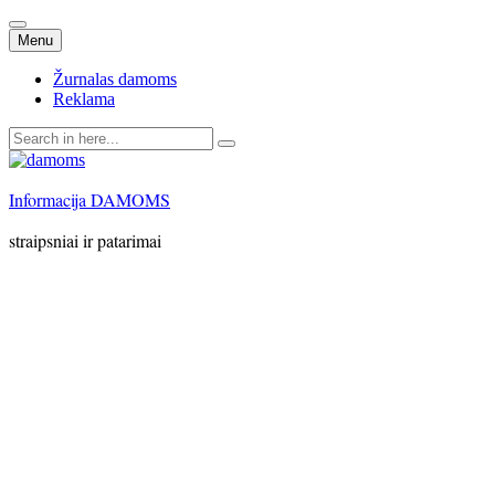
Skip
Menu
to
content
Žurnalas damoms
Reklama
Search
for:
Informacija DAMOMS
straipsniai ir patarimai