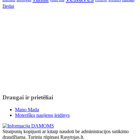
internetu
veido oda
žiedai
Draugai ir prietėliai
Mano Mada
Moteriškų naujienų leidinys
Straipsnių kopijuoti ar kitaip naudoti be administracijos sutikimo
draudžiama. Turiniu rūpinasi Rasytojas.lt.