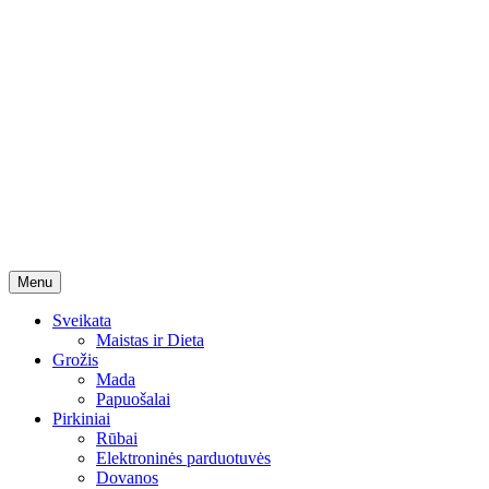
Skip
Menu
to
content
Sveikata
Maistas ir Dieta
Grožis
Mada
Papuošalai
Pirkiniai
Rūbai
Elektroninės parduotuvės
Dovanos