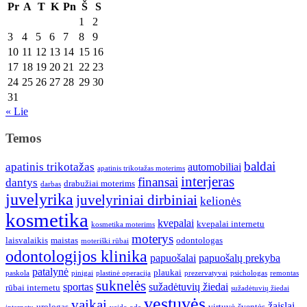
Pr
A
T
K
Pn
Š
S
1
2
3
4
5
6
7
8
9
10
11
12
13
14
15
16
17
18
19
20
21
22
23
24
25
26
27
28
29
30
31
« Lie
Temos
baldai
apatinis trikotažas
automobiliai
apatinis trikotažas moterims
interjeras
finansai
dantys
drabužiai moterims
darbas
juvelyrika
juvelyriniai dirbiniai
kelionės
kosmetika
kvepalai
kvepalai internetu
kosmetika moterims
moterys
laisvalaikis
maistas
odontologas
moteriški rūbai
odontologijos klinika
papuošalai
papuošalų prekyba
patalynė
plaukai
paskola
pinigai
plastinė operacija
prezervatyvai
psichologas
remontas
suknelės
sportas
sužadėtuvių žiedai
rūbai internetu
sužadėtuvių žiedai
vestuvės
vaikai
žaislai
urologas
virtuvė
šventės