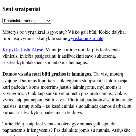
Seni straipsniai
Seni
straipsniai
Moterys be vyrų tikrai išgyventų? Visko gali būti. Kokie dalykai
rūpi jūsų vyrams, skaitykite šiame
vyriškame žurnale
.
Kirpykla Justiniškėse
, Vilniuje, kurioje nori kirptis kiekvienas
vilnietis, kviečia pasigražinti ir atsišviežinti savo šukuoseną,
susitvarkyti blakstienas ir antakius bei nagus.
Damos visada nori būti gražios ir laimingos.
Tai visų moterų
svajonė. Damoms.lt portale – tik teigiami straipsniai ir informacija,
kuri padeda visoms moterims jaustis laimingoms, mylimoms ir
žavingoms. O juk taip sunku vienu metu prižiūrėti namus, vaikus,
vyrus, taip pat nepamiršti ir savęs. Pirkiniai parduotuvėse ir internete,
maistas, namų ruoša – tai kasdieniniai šiuolaikinės damos darbai, su
kuriais susitvarkyti ir padės mūsų leidinys.
Turite idėjų, kaip kiekvienos moters gyvenimas gali tapti dar
paprastesnis ir lengvesnis? Pasidalinkite jomis su mumis. Atsiųskite