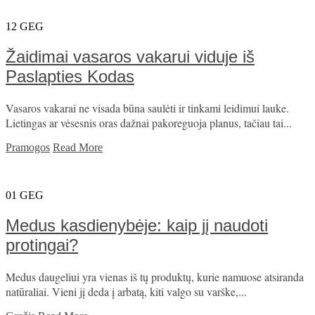
12
GEG
Žaidimai vasaros vakarui viduje iš
Paslapties Kodas
Vasaros vakarai ne visada būna saulėti ir tinkami leidimui lauke.
Lietingas ar vėsesnis oras dažnai pakoreguoja planus, tačiau tai...
Pramogos
Read More
01
GEG
Medus kasdienybėje: kaip jį naudoti
protingai?
Medus daugeliui yra vienas iš tų produktų, kurie namuose atsiranda
natūraliai. Vieni jį deda į arbatą, kiti valgo su varške,...