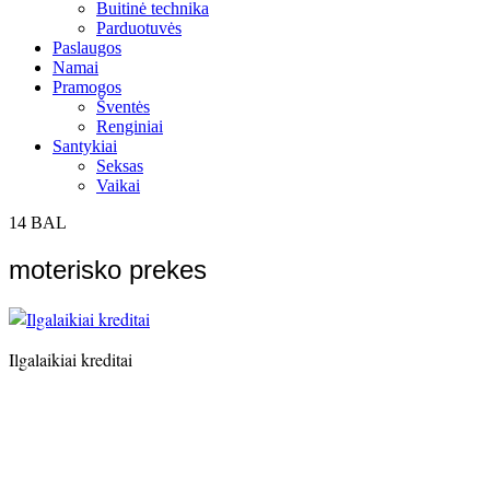
Buitinė technika
Parduotuvės
Paslaugos
Namai
Pramogos
Šventės
Renginiai
Santykiai
Seksas
Vaikai
14
BAL
moterisko prekes
Ilgalaikiai kreditai