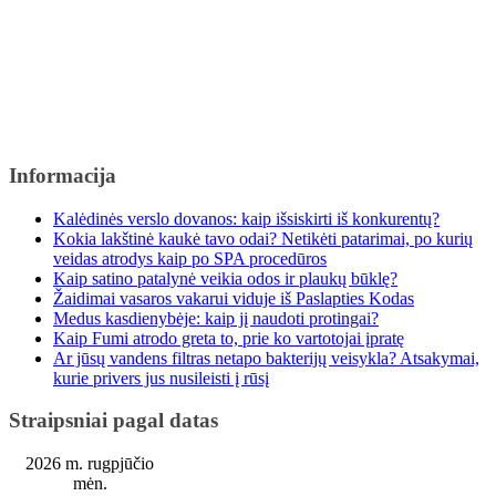
Informacija
Kalėdinės verslo dovanos: kaip išsiskirti iš konkurentų?
Kokia lakštinė kaukė tavo odai? Netikėti patarimai, po kurių
veidas atrodys kaip po SPA procedūros
Kaip satino patalynė veikia odos ir plaukų būklę?
Žaidimai vasaros vakarui viduje iš Paslapties Kodas
Medus kasdienybėje: kaip jį naudoti protingai?
Kaip Fumi atrodo greta to, prie ko vartotojai įpratę
Ar jūsų vandens filtras netapo bakterijų veisykla? Atsakymai,
kurie privers jus nusileisti į rūsį
Straipsniai pagal datas
2026 m. rugpjūčio
mėn.