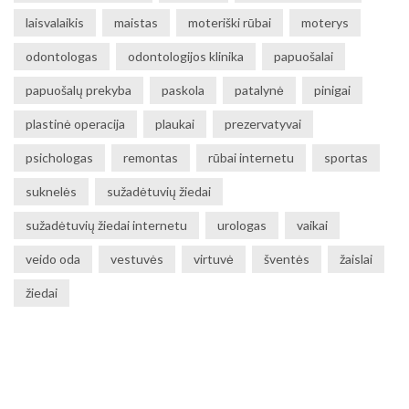
laisvalaikis
maistas
moteriški rūbai
moterys
odontologas
odontologijos klinika
papuošalai
papuošalų prekyba
paskola
patalynė
pinigai
plastinė operacija
plaukai
prezervatyvai
psichologas
remontas
rūbai internetu
sportas
suknelės
sužadėtuvių žiedai
sužadėtuvių žiedai internetu
urologas
vaikai
veido oda
vestuvės
virtuvė
šventės
žaislai
žiedai