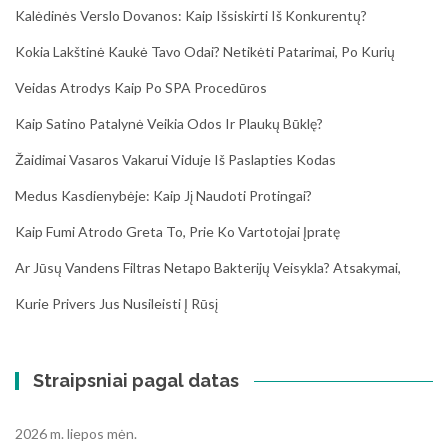
Kalėdinės Verslo Dovanos: Kaip Išsiskirti Iš Konkurentų?
Kokia Lakštinė Kaukė Tavo Odai? Netikėti Patarimai, Po Kurių
Veidas Atrodys Kaip Po SPA Procedūros
Kaip Satino Patalynė Veikia Odos Ir Plaukų Būklę?
Žaidimai Vasaros Vakarui Viduje Iš Paslapties Kodas
Medus Kasdienybėje: Kaip Jį Naudoti Protingai?
Kaip Fumi Atrodo Greta To, Prie Ko Vartotojai Įpratę
Ar Jūsų Vandens Filtras Netapo Bakterijų Veisykla? Atsakymai,
Kurie Privers Jus Nusileisti Į Rūsį
Straipsniai pagal datas
2026 m. liepos mėn.