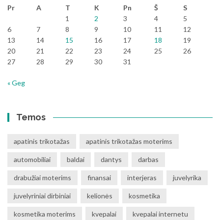
Pr
A
T
K
Pn
Š
S
1
2
3
4
5
6
7
8
9
10
11
12
13
14
15
16
17
18
19
20
21
22
23
24
25
26
27
28
29
30
31
« Geg
Temos
apatinis trikotažas
apatinis trikotažas moterims
automobiliai
baldai
dantys
darbas
drabužiai moterims
finansai
interjeras
juvelyrika
juvelyriniai dirbiniai
kelionės
kosmetika
kosmetika moterims
kvepalai
kvepalai internetu