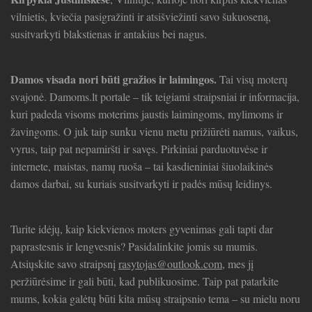
vilnietis, kviečia pasigražinti ir atsišviežinti savo šukuoseną,
susitvarkyti blakstienas ir antakius bei nagus.
Damos visada nori būti gražios ir laimingos.
Tai visų moterų
svajonė. Damoms.lt portale – tik teigiami straipsniai ir informacija,
kuri padeda visoms moterims jaustis laimingoms, mylimoms ir
žavingoms. O juk taip sunku vienu metu prižiūrėti namus, vaikus,
vyrus, taip pat nepamiršti ir savęs. Pirkiniai parduotuvėse ir
internete, maistas, namų ruoša – tai kasdieniniai šiuolaikinės
damos darbai, su kuriais susitvarkyti ir padės mūsų leidinys.
Turite idėjų, kaip kiekvienos moters gyvenimas gali tapti dar
paprastesnis ir lengvesnis? Pasidalinkite jomis su mumis.
Atsiųskite savo straipsnį
rasytojas@outlook.com
, mes jį
peržiūrėsime ir gali būti, kad publikuosime. Taip pat patarkite
mums, kokia galėtų būti kita mūsų straipsnio tema – su mielu noru