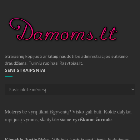
Straipsnių kopijuoti ar kitaip naudoti be administracijos sutikimo
draudžiama. Turiniu rūpinasi Rasytojas.lt.
SENI STRAIPSNIAI
Seni
straipsniai
Moterys be vyrų tikrai išgyventų? Visko gali būti. Kokie dalykai
vyriškame žurnale
rūpi jūsų vyrams, skaitykite šiame
.
Kirpykla Justiniškėse
, Vilniuje, kurioje nori kirptis kiekvienas