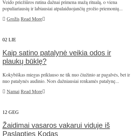
Veido priežiūros rutina dažnai primena mažą ritualą, o viena
populiariausių ir labiausiai atpalaiduojančių grožio priemonių...
Grožis
Read More
02
LIE
Kaip satino patalynė veikia odos ir
plaukų būklę?
Kokybiškas miegas priklauso ne tik nuo čiužinio ar pagalvės, bet ir
nuo patalynės audinio. Nors dažniausiai renkamės patalynę...
Namai
Read More
12
GEG
Žaidimai vasaros vakarui viduje iš
Paslapties Kodas