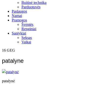
Buitinė technika
Parduotuvės
Paslaugos
Namai
Pramogos
Šventės
Renginiai
Santykiai
Seksas
Vaikai
16
GEG
patalyne
patalynė