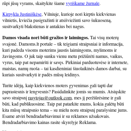
rūpi jūsų vyrams, skaitykite šiame
vyriškame žurnale
.
Kirpykla Justiniškėse
, Vilniuje, kurioje nori kirptis kiekvienas
vilnietis, kviečia pasigražinti ir atsišviežinti savo šukuoseną,
susitvarkyti blakstienas ir antakius bei nagus.
Damos visada nori būti gražios ir laimingos.
Tai visų moterų
svajonė. Damoms.lt portale – tik teigiami straipsniai ir informacija,
kuri padeda visoms moterims jaustis laimingoms, mylimoms ir
žavingoms. O juk taip sunku vienu metu prižiūrėti namus, vaikus,
vyrus, taip pat nepamiršti ir savęs. Pirkiniai parduotuvėse ir internete,
maistas, namų ruoša – tai kasdieniniai šiuolaikinės damos darbai, su
kuriais susitvarkyti ir padės mūsų leidinys.
Turite idėjų, kaip kiekvienos moters gyvenimas gali tapti dar
paprastesnis ir lengvesnis? Pasidalinkite jomis su mumis. Atsiųskite
savo straipsnį
rasytojas@outlook.com
, mes jį peržiūrėsime ir gali
būti, kad publikuosime. Taip pat patarkite mums, kokia galėtų būti
kita mūsų straipsnio tema – su mielu noru straipsnį parašysime jums.
Esame atviri bendradarbiavimui ir su reklamos užsakovais.
Bendradarbiavimo kainas rasite skyrelyje Reklama.