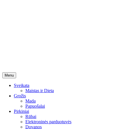
Skip
Menu
to
content
Sveikata
Maistas ir Dieta
Grožis
Mada
Papuošalai
Pirkiniai
Rūbai
Elektroninės parduotuvės
Dovanos