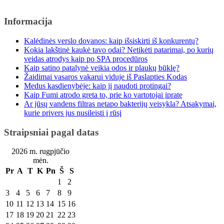
Informacija
Kalėdinės verslo dovanos: kaip išsiskirti iš konkurentų?
Kokia lakštinė kaukė tavo odai? Netikėti patarimai, po kurių
veidas atrodys kaip po SPA procedūros
Kaip satino patalynė veikia odos ir plaukų būklę?
Žaidimai vasaros vakarui viduje iš Paslapties Kodas
Medus kasdienybėje: kaip jį naudoti protingai?
Kaip Fumi atrodo greta to, prie ko vartotojai įpratę
Ar jūsų vandens filtras netapo bakterijų veisykla? Atsakymai,
kurie privers jus nusileisti į rūsį
Straipsniai pagal datas
2026 m. rugpjūčio
mėn.
Pr
A
T
K
Pn
Š
S
1
2
3
4
5
6
7
8
9
10
11
12
13
14
15
16
17
18
19
20
21
22
23