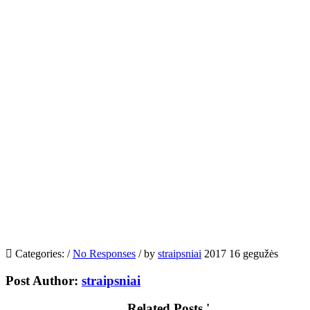
Categories:
/
No Responses
/
by
straipsniai
2017 16 gegužės
Post Author:
straipsniai
Related Posts '