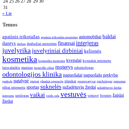
24
25
26
27
28
29
30
31
« Lie
Temos
baldai
apatinis trikotažas
automobiliai
apatinis trikotažas moterims
interjeras
finansai
dantys
drabužiai moterims
darbas
juvelyrika
juvelyriniai dirbiniai
kelionės
kosmetika
kvepalai
kvepalai internetu
kosmetika moterims
moterys
laisvalaikis
maistas
odontologas
moteriški rūbai
odontologijos klinika
papuošalai
papuošalų prekyba
patalynė
plaukai
paskola
pinigai
plastinė operacija
prezervatyvai
psichologas
remontas
suknelės
sportas
sužadėtuvių žiedai
rūbai internetu
sužadėtuvių žiedai
vestuvės
vaikai
žaislai
urologas
virtuvė
šventės
internetu
veido oda
žiedai