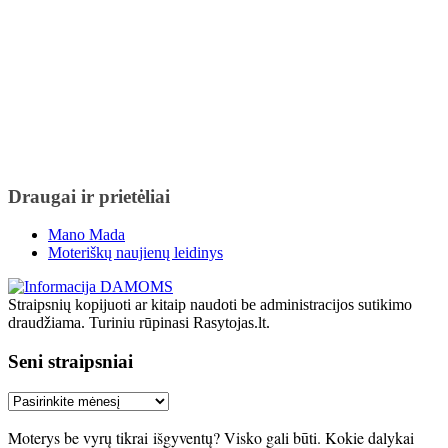
Draugai ir prietėliai
Mano Mada
Moteriškų naujienų leidinys
Straipsnių kopijuoti ar kitaip naudoti be administracijos sutikimo
draudžiama. Turiniu rūpinasi Rasytojas.lt.
Seni straipsniai
Seni
straipsniai
Moterys be vyrų tikrai išgyventų? Visko gali būti. Kokie dalykai