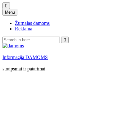
Skip
Menu
to
content
Žurnalas damoms
Reklama
Search
for:
Informacija DAMOMS
straipsniai ir patarimai