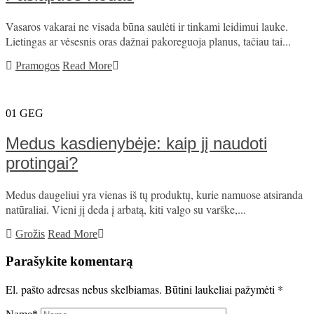
Vasaros vakarai ne visada būna saulėti ir tinkami leidimui lauke.
Lietingas ar vėsesnis oras dažnai pakoreguoja planus, tačiau tai...
Pramogos
Read More
01
GEG
Medus kasdienybėje: kaip jį naudoti
protingai?
Medus daugeliui yra vienas iš tų produktų, kurie namuose atsiranda
natūraliai. Vieni jį deda į arbatą, kiti valgo su varške,...
Grožis
Read More
Parašykite komentarą
El. pašto adresas nebus skelbiamas.
Būtini laukeliai pažymėti
*