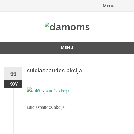
Menu
Skip
to
content
MENU
Skip
to
content
sulciaspaudes akcija
11
KOV
sulčiaspaudės akcija