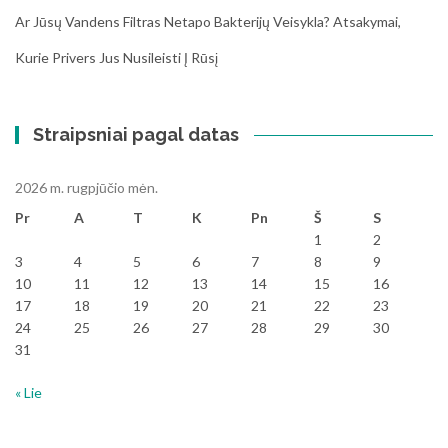
Ar Jūsų Vandens Filtras Netapo Bakterijų Veisykla? Atsakymai,
Kurie Privers Jus Nusileisti Į Rūsį
Straipsniai pagal datas
2026 m. rugpjūčio mėn.
Pr
A
T
K
Pn
Š
S
1
2
3
4
5
6
7
8
9
10
11
12
13
14
15
16
17
18
19
20
21
22
23
24
25
26
27
28
29
30
31
« Lie