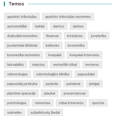
Temos
apatinis trikotažas
apatinis trikotažas moterims
automobiliai
baldai
dantys
darbas
drabužiai moterims
finansai
interjeras
juvelyrika
juvelyriniai dirbiniai
kelionės
kosmetika
kosmetika moterims
kvepalai
kvepalai internetu
laisvalaikis
maistas
moteriški rūbai
moterys
odontologas
odontologijos klinika
papuošalai
papuošalų prekyba
paskola
patalynė
pinigai
plastinė operacija
plaukai
prezervatyvai
psichologas
remontas
rūbai internetu
sportas
suknelės
sužadėtuvių žiedai