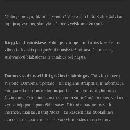
Moterys be vyrų tikrai išgyventų? Visko gali būti. Kokie dalykai
vyriškame žurnale
rūpi jūsų vyrams, skaitykite šiame
.
Kirpykla Justiniškėse
, Vilniuje, kurioje nori kirptis kiekvienas
vilnietis, kviečia pasigražinti ir atsišviežinti savo šukuoseną,
susitvarkyti blakstienas ir antakius bei nagus.
Damos visada nori būti gražios ir laimingos.
Tai visų moterų
svajonė. Damoms.lt portale – tik teigiami straipsniai ir informacija,
kuri padeda visoms moterims jaustis laimingoms, mylimoms ir
žavingoms. O juk taip sunku vienu metu prižiūrėti namus, vaikus,
vyrus, taip pat nepamiršti ir savęs. Pirkiniai parduotuvėse ir
internete, maistas, namų ruoša – tai kasdieniniai šiuolaikinės
damos darbai, su kuriais susitvarkyti ir padės mūsų leidinys.