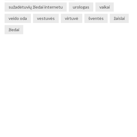
sužadėtuvių žiedai internetu
urologas
vaikai
veido oda
vestuvės
virtuvė
šventės
žaislai
žiedai