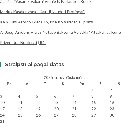
Žaidimai Vasaros Vakarui Viduje Iš Paslapties Kodas
Medus Kasdienybėje: Kaip Jį Naudoti Protingai?
Kaip Fumi Atrodo Greta To, Prie Ko Vartotojai Įpratę
Ar Jūsų Vandens Filtras Netapo Bakterijų Veisykla? Atsakymai, Kurie
Privers Jus Nusileisti Į Rūsį
Straipsniai pagal datas
2026 m. rugpjūčio mėn.
Pr
A
T
K
Pn
Š
S
1
2
3
4
5
6
7
8
9
10
11
12
13
14
15
16
17
18
19
20
21
22
23
24
25
26
27
28
29
30
31