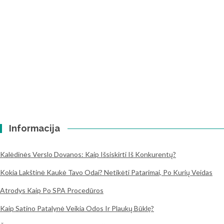
Informacija
Kalėdinės Verslo Dovanos: Kaip Išsiskirti Iš Konkurentų?
Kokia Lakštinė Kaukė Tavo Odai? Netikėti Patarimai, Po Kurių Veidas
Atrodys Kaip Po SPA Procedūros
Kaip Satino Patalynė Veikia Odos Ir Plaukų Būklę?