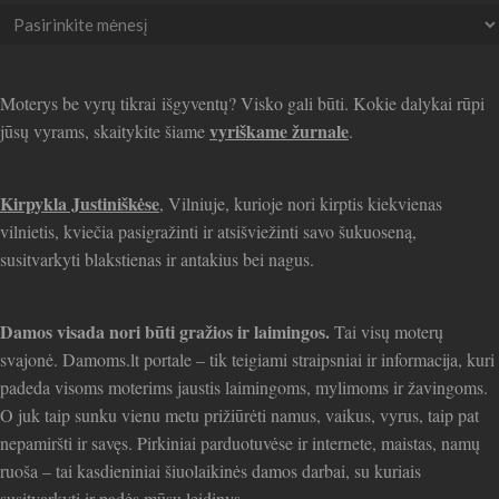
Seni
straipsniai
Moterys be vyrų tikrai išgyventų? Visko gali būti. Kokie dalykai rūpi
vyriškame žurnale
jūsų vyrams, skaitykite šiame
.
Kirpykla Justiniškėse
, Vilniuje, kurioje nori kirptis kiekvienas
vilnietis, kviečia pasigražinti ir atsišviežinti savo šukuoseną,
susitvarkyti blakstienas ir antakius bei nagus.
Damos visada nori būti gražios ir laimingos.
Tai visų moterų
svajonė. Damoms.lt portale – tik teigiami straipsniai ir informacija, kuri
padeda visoms moterims jaustis laimingoms, mylimoms ir žavingoms.
O juk taip sunku vienu metu prižiūrėti namus, vaikus, vyrus, taip pat
nepamiršti ir savęs. Pirkiniai parduotuvėse ir internete, maistas, namų
ruoša – tai kasdieniniai šiuolaikinės damos darbai, su kuriais
susitvarkyti ir padės mūsų leidinys.