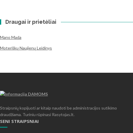
Draugai ir prietėliai
Mano Mada
Moteriškų Naujienų Leidinys
Straipsnių kopijuoti ar kitaip naudoti be administracijos sutikimo
draudžiama. Turiniu rūpinasi Rasytojas.lt.
SENI STRAIPSNIAI