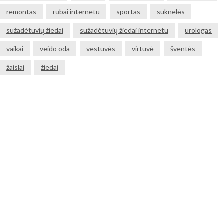
remontas
rūbai internetu
sportas
suknelės
sužadėtuvių žiedai
sužadėtuvių žiedai internetu
urologas
vaikai
veido oda
vestuvės
virtuvė
šventės
žaislai
žiedai