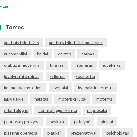
« Lie
Temos
apatinis trikotažas
apatinis trikotažas moterims
automobiliai
baldai
dantys
darbas
drabužiai moterims
finansai
interjeras
juvelyrika
juvelyriniai dirbiniai
kelionės
kosmetika
kosmetika moterims
kvepalai
kvepalai internetu
laisvalaikis
maistas
moteriški rūbai
moterys
odontologas
odontologijos klinika
papuošalai
papuošalų prekyba
paskola
patalynė
pinigai
plastinė operacija
plaukai
prezervatyvai
psichologas