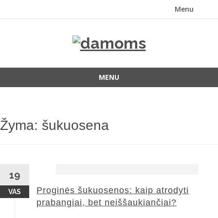
Menu
Skip
to
content
MENU
Skip
to
content
Žyma:
šukuosena
19
Proginės šukuosenos: kaip atrodyti
VAS
prabangiai, bet neiššaukiančiai?