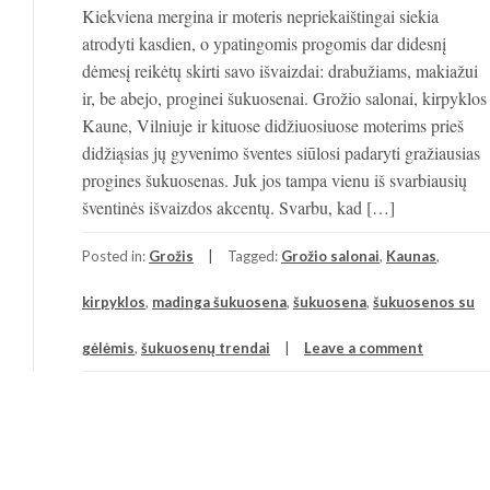
Kiekviena mergina ir moteris nepriekaištingai siekia
atrodyti kasdien, o ypatingomis progomis dar didesnį
dėmesį reikėtų skirti savo išvaizdai: drabužiams, makiažui
ir, be abejo, proginei šukuosenai. Grožio salonai, kirpyklos
Kaune, Vilniuje ir kituose didžiuosiuose moterims prieš
didžiąsias jų gyvenimo šventes siūlosi padaryti gražiausias
progines šukuosenas. Juk jos tampa vienu iš svarbiausių
šventinės išvaizdos akcentų. Svarbu, kad […]
Posted in:
Grožis
Tagged:
Grožio salonai
,
Kaunas
,
kirpyklos
,
madinga šukuosena
,
šukuosena
,
šukuosenos su
gėlėmis
,
šukuosenų trendai
Leave a comment