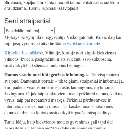
Straipsnių kopijuoti ar kitaip naudoti be administracijos sutikimo
draudžiama. Turiniu rūpinasi Rasytojas.lt.
Seni straipsniai
Seni
straipsniai
Moterys be vyrų tikrai išgyventų? Visko gali būti. Kokie dalykai
rūpi jūsų vyrams, skaitykite šiame
vyriškame žurnale
.
Kirpykla Justiniškėse
, Vilniuje, kurioje nori kirptis kiekvienas
vilnietis, kviečia pasigražinti ir atsišviežinti savo šukuoseną,
susitvarkyti blakstienas ir antakius bei nagus.
Damos visada nori būti gražios ir laimingos.
Tai visų moterų
svajonė. Damoms.lt portale – tik teigiami straipsniai ir informacija,
kuri padeda visoms moterims jaustis laimingoms, mylimoms ir
žavingoms. O juk taip sunku vienu metu prižiūrėti namus, vaikus,
vyrus, taip pat nepamiršti ir savęs. Pirkiniai parduotuvėse ir
internete, maistas, namų ruoša – tai kasdieniniai šiuolaikinės
damos darbai, su kuriais susitvarkyti ir padės mūsų leidinys.
Turite idėjų, kaip kiekvienos moters gyvenimas gali tapti dar
paprastesnis ir lengvesnis? Pasidalinkite jomis su mumis.