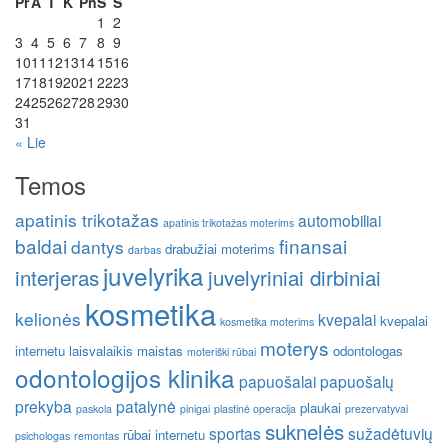
Pr
A
T
K
Pn
Š
S
1
2
3
4
5
6
7
8
9
10
11
12
13
14
15
16
17
18
19
20
21
22
23
24
25
26
27
28
29
30
31
« Lie
Temos
apatinis trikotažas
automobiliai
apatinis trikotažas moterims
baldai
finansai
dantys
drabužiai moterims
darbas
juvelyrika
interjeras
juvelyriniai dirbiniai
kosmetika
kelionės
kvepalai
kvepalai
kosmetika moterims
moterys
internetu
laisvalaikis
maistas
odontologas
moteriški rūbai
odontologijos klinika
papuošalai
papuošalų
prekyba
patalynė
plaukai
paskola
pinigai
plastinė operacija
prezervatyvai
suknelės
sportas
sužadėtuvių
rūbai internetu
psichologas
remontas