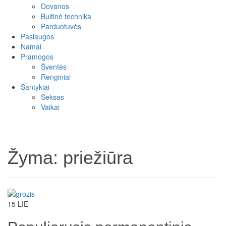
Dovanos
Buitinė technika
Parduotuvės
Paslaugos
Namai
Pramogos
Šventės
Renginiai
Santykiai
Seksas
Vaikai
Žyma:
priežiūra
15
LIE