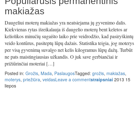
Populiarusis permanentinis
makiažas
Daugeliui moterų makiažas yra neatsiejama jų gyvenimo dalis.
Kiekvienas rytas išreikalauja iš daugelio moterų bent keletos ar
keliolikos minučių sugaišto laiko prie veidrodžio, kad pasiryškintų
veido kontūrus, pasiteptų lūpų dažais. Statistika teigia, jog moterys
per visą gyvenimą suvalgo net kelis kilogramus lūpų dažų. Turbūt
ne pats maistingiausias užkandis. O juk save gerbiančiai ir
prižiūrinčiai moteriai […]
Posted in:
Grožis
,
Mada
,
Paslaugos
Tagged:
grožis
,
makiažas
,
moterys
,
priežiūra
,
veidas
Leave a comment
straipsniai
2013 15
liepos