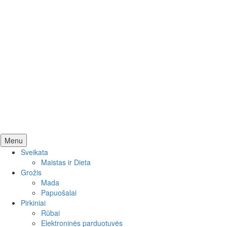
Skip
Menu
to
Sveikata
content
Maistas ir Dieta
Grožis
Mada
Papuošalai
Pirkiniai
Rūbai
Elektroninės parduotuvės