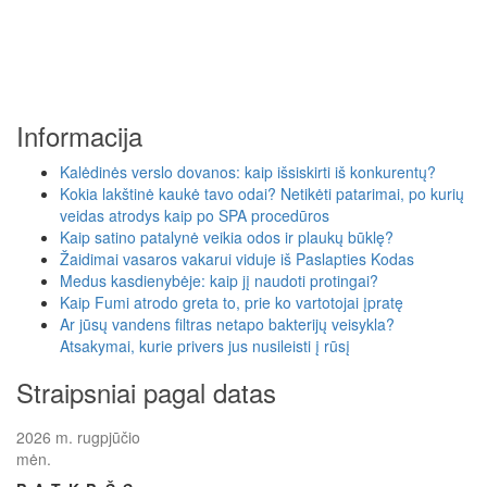
Informacija
Kalėdinės verslo dovanos: kaip išsiskirti iš konkurentų?
Kokia lakštinė kaukė tavo odai? Netikėti patarimai, po kurių
veidas atrodys kaip po SPA procedūros
Kaip satino patalynė veikia odos ir plaukų būklę?
Žaidimai vasaros vakarui viduje iš Paslapties Kodas
Medus kasdienybėje: kaip jį naudoti protingai?
Kaip Fumi atrodo greta to, prie ko vartotojai įpratę
Ar jūsų vandens filtras netapo bakterijų veisykla?
Atsakymai, kurie privers jus nusileisti į rūsį
Straipsniai pagal datas
2026 m. rugpjūčio
mėn.