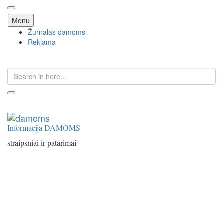
Skip
Menu
to
Žurnalas damoms
content
Reklama
Search
for:
Informacija DAMOMS
straipsniai ir patarimai