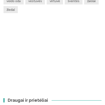
veido oda
vestuvės
virtuvė
šventės
žaislai
žiedai
Draugai ir prietėliai