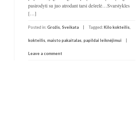
pasirodyti su juo atrodant tarsi dešrelė…Svarstykles
[…]
Posted in:
Grožis
,
Sveikata
Tagged:
Kilo kokteilis
,
kokteilis
,
maisto pakaitalas
,
papildai leiknėjimui
Leave a comment