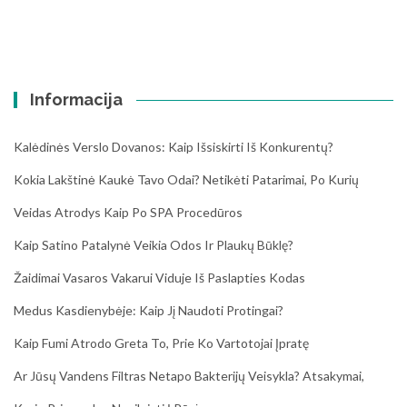
Informacija
Kalėdinės Verslo Dovanos: Kaip Išsiskirti Iš Konkurentų?
Kokia Lakštinė Kaukė Tavo Odai? Netikėti Patarimai, Po Kurių
Veidas Atrodys Kaip Po SPA Procedūros
Kaip Satino Patalynė Veikia Odos Ir Plaukų Būklę?
Žaidimai Vasaros Vakarui Viduje Iš Paslapties Kodas
Medus Kasdienybėje: Kaip Jį Naudoti Protingai?
Kaip Fumi Atrodo Greta To, Prie Ko Vartotojai Įpratę
Ar Jūsų Vandens Filtras Netapo Bakterijų Veisykla? Atsakymai,