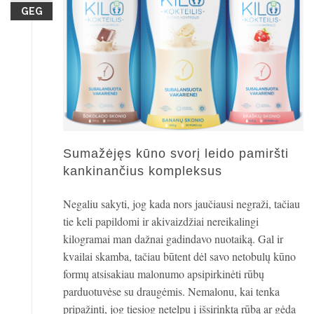
GEG
Sumažėjęs kūno svorį leido pamiršti
kankinančius kompleksus
Negaliu sakyti, jog kada nors jaučiausi negraži, tačiau
tie keli papildomi ir akivaizdžiai nereikalingi
kilogramai man dažnai gadindavo nuotaiką. Gal ir
kvailai skamba, tačiau būtent dėl savo netobulų kūno
formų atsisakiau malonumo apsipirkinėti rūbų
parduotuvėse su draugėmis. Nemalonu, kai tenka
pripažinti, jog tiesiog netelpu į išsirinktą rūbą ar gėda