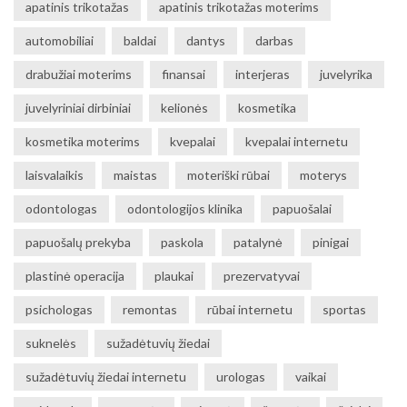
apatinis trikotažas
apatinis trikotažas moterims
automobiliai
baldai
dantys
darbas
drabužiai moterims
finansai
interjeras
juvelyrika
juvelyriniai dirbiniai
kelionės
kosmetika
kosmetika moterims
kvepalai
kvepalai internetu
laisvalaikis
maistas
moteriški rūbai
moterys
odontologas
odontologijos klinika
papuošalai
papuošalų prekyba
paskola
patalynė
pinigai
plastinė operacija
plaukai
prezervatyvai
psichologas
remontas
rūbai internetu
sportas
suknelės
sužadėtuvių žiedai
sužadėtuvių žiedai internetu
urologas
vaikai