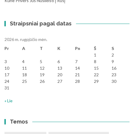
Kurie Privers Jus Nusileisti Į Rūsį
Straipsniai pagal datas
2026 m. rugpjūčio mėn.
Pr
A
T
K
Pn
Š
S
1
2
3
4
5
6
7
8
9
10
11
12
13
14
15
16
17
18
19
20
21
22
23
24
25
26
27
28
29
30
31
« Lie
Temos