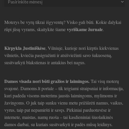
straipsniai
Moterys be vyrų tikrai išgyventų? Visko gali būti. Kokie dalykai
vyriškame žurnale
rūpi jūsų vyrams, skaitykite šiame
.
Kirpykla Justiniškėse
, Vilniuje, kurioje nori kirptis kiekvienas
vilnietis, kviečia pasigražinti ir atsišviežinti savo šukuoseną,
susitvarkyti blakstienas ir antakius bei nagus.
Damos visada nori būti gražios ir laimingos.
Tai visų moterų
svajonė. Damoms.lt portale – tik teigiami straipsniai ir informacija,
kuri padeda visoms moterims jaustis laimingoms, mylimoms ir
žavingoms. O juk taip sunku vienu metu prižiūrėti namus, vaikus,
vyrus, taip pat nepamiršti ir savęs. Pirkiniai parduotuvėse ir
internete, maistas, namų ruoša – tai kasdieniniai šiuolaikinės
damos darbai, su kuriais susitvarkyti ir padės mūsų leidinys.