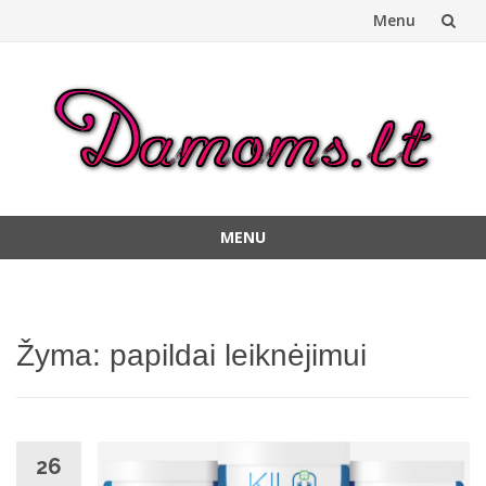
Menu
Skip
to
content
MENU
Skip
to
content
Žyma:
papildai leiknėjimui
26