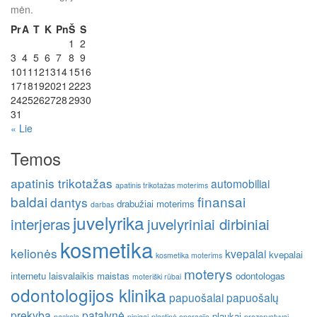
mėn.
Pr
A
T
K
Pn
Š
S
1
2
3
4
5
6
7
8
9
10
11
12
13
14
15
16
17
18
19
20
21
22
23
24
25
26
27
28
29
30
31
« Lie
Temos
apatinis trikotažas
automobiliai
apatinis trikotažas moterims
baldai
finansai
dantys
drabužiai moterims
darbas
juvelyrika
interjeras
juvelyriniai dirbiniai
kosmetika
kelionės
kvepalai
kvepalai
kosmetika moterims
moterys
internetu
laisvalaikis
maistas
odontologas
moteriški rūbai
odontologijos klinika
papuošalai
papuošalų
prekyba
patalynė
plaukai
paskola
pinigai
plastinė operacija
prezervatyvai