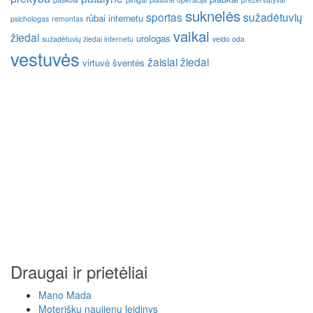
suknelės
sportas
sužadėtuvių
rūbai internetu
psichologas
remontas
vaikai
žiedai
urologas
sužadėtuvių žiedai internetu
veido oda
vestuvės
žaislai
žiedai
virtuvė
šventės
Draugai ir prietėliai
Mano Mada
Moteriškų naujienų leidinys