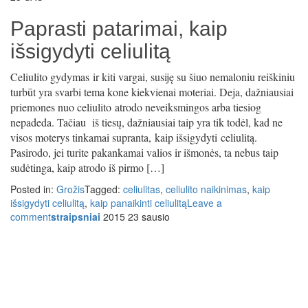
Paprasti patarimai, kaip
išsigydyti celiulitą
Celiulito gydymas ir kiti vargai, susiję su šiuo nemaloniu reiškiniu
turbūt yra svarbi tema kone kiekvienai moteriai. Deja, dažniausiai
priemones nuo celiulito atrodo neveiksmingos arba tiesiog
nepadeda. Tačiau iš tiesų, dažniausiai taip yra tik todėl, kad ne
visos moterys tinkamai supranta, kaip išsigydyti celiulitą.
Pasirodo, jei turite pakankamai valios ir išmonės, ta nebus taip
sudėtinga, kaip atrodo iš pirmo […]
Posted in:
Grožis
Tagged:
celiulitas
,
celiulito naikinimas
,
kaip
išsigydyti celiulitą
,
kaip panaikinti celiulitą
Leave a
comment
straipsniai
2015 23 sausio