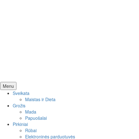
Skip
Menu
to
Sveikata
content
Maistas ir Dieta
Grožis
Mada
Papuošalai
Pirkiniai
Rūbai
Elektroninės parduotuvės