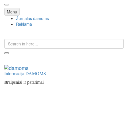
Skip
Menu
to
Žurnalas damoms
content
Reklama
Search
for:
Informacija DAMOMS
straipsniai ir patarimai