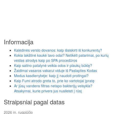
Informacija
Kalėdinės verslo dovanos: kaip išsiskirti iš konkurentų?
Kokia lakštinė kaukė tavo odai? Netikėti patarimai, po kurių
veidas atrodys kaip po SPA procedūros
Kaip satino patalynė veikia odos ir plaukų būklę?
Žaidimai vasaros vakarui viduje iš Paslapties Kodas
Medus kasdienybėje: kaip jį naudoti protingai?
Kaip Fumi atrodo greta to, prie ko vartotojai įpratę
Ar jūsų vandens filtras netapo bakterijų veisykla?
Atsakymai, kurie privers jus nusileisti į rūsį
Straipsniai pagal datas
2026 m. rugpjūčio