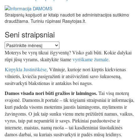
Straipsnių kopijuoti ar kitaip naudoti be administracijos sutikimo
draudžiama. Turiniu rūpinasi Rasytojas.lt.
Seni straipsniai
Seni
straipsniai
Moterys be vyrų tikrai išgyventų? Visko gali būti. Kokie dalykai
rūpi jūsų vyrams, skaitykite šiame
vyriškame žurnale
.
Kirpykla Justiniškėse
, Vilniuje, kurioje nori kirptis kiekvienas
vilnietis, kviečia pasigražinti ir atsišviežinti savo šukuoseną,
susitvarkyti blakstienas ir antakius bei nagus.
Damos visada nori būti gražios ir laimingos.
Tai visų moterų
svajonė. Damoms.lt portale – tik teigiami straipsniai ir informacija,
kuri padeda visoms moterims jaustis laimingoms, mylimoms ir
žavingoms. O juk taip sunku vienu metu prižiūrėti namus, vaikus,
vyrus, taip pat nepamiršti ir savęs. Pirkiniai parduotuvėse ir
internete, maistas, namų ruoša – tai kasdieniniai šiuolaikinės
damos darbai, su kuriais susitvarkyti ir padės mūsų leidinys.