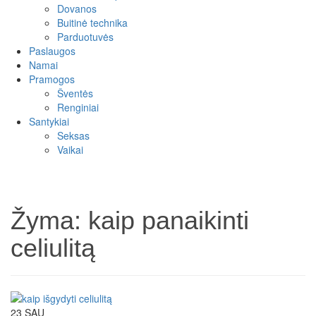
Dovanos
Buitinė technika
Parduotuvės
Paslaugos
Namai
Pramogos
Šventės
Renginiai
Santykiai
Seksas
Vaikai
Žyma:
kaip panaikinti
celiulitą
23
SAU