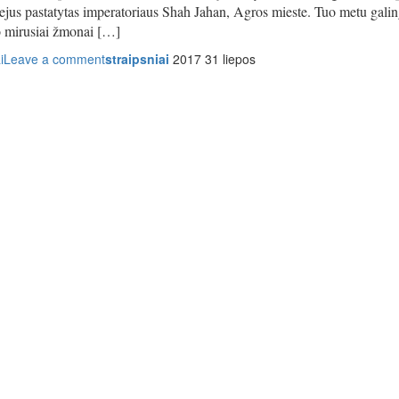
liejus pastatytas imperatoriaus Shah Jahan, Agros mieste. Tuo metu galin
 mirusiai žmonai […]
i
Leave a comment
straipsniai
2017 31 liepos