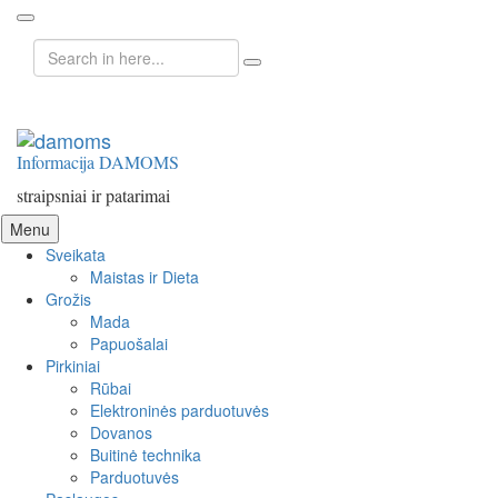
Search
for:
Informacija DAMOMS
straipsniai ir patarimai
Skip
Menu
to
Sveikata
content
Maistas ir Dieta
Grožis
Mada
Papuošalai
Pirkiniai
Rūbai
Elektroninės parduotuvės
Dovanos
Buitinė technika
Parduotuvės