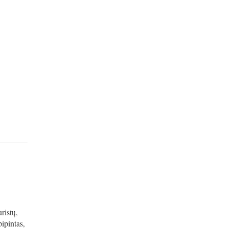
ristų,
ipintas,