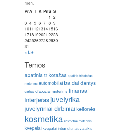
mėn.
Pr
A
T
K
Pn
Š
S
1
2
3
4
5
6
7
8
9
10
11
12
13
14
15
16
17
18
19
20
21
22
23
24
25
26
27
28
29
30
31
« Lie
Temos
apatinis trikotažas
apatinis trikotažas
baldai
dantys
automobiliai
moterims
finansai
drabužiai moterims
darbas
juvelyrika
interjeras
juvelyriniai dirbiniai
kelionės
kosmetika
kosmetika moterims
kvepalai
kvepalai internetu
laisvalaikis