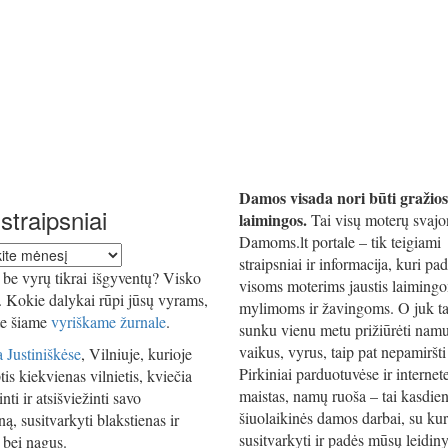
Damos visada nori būti gražios
straipsniai
laimingos.
Tai visų moterų svajo
Damoms.lt portale – tik teigiami
straipsniai ir informacija, kuri pa
iai
be vyrų tikrai išgyventų? Visko
visoms moterims jaustis laiming
i. Kokie dalykai rūpi jūsų vyrams,
mylimoms ir žavingoms. O juk ta
te šiame
vyriškame žurnale
.
sunku vienu metu prižiūrėti namu
vaikus, vyrus, taip pat nepamiršti 
 Justiniškėse
, Vilniuje, kurioje
Pirkiniai parduotuvėse ir internet
tis kiekvienas vilnietis, kviečia
maistas, namų ruoša – tai kasdien
nti ir atsišviežinti savo
šiuolaikinės damos darbai, su kur
ą, susitvarkyti blakstienas ir
susitvarkyti ir padės mūsų leidiny
 bei nagus.