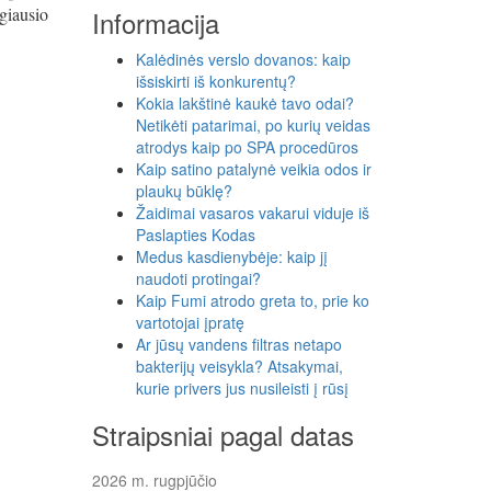
giausio
Informacija
Kalėdinės verslo dovanos: kaip
išsiskirti iš konkurentų?
Kokia lakštinė kaukė tavo odai?
Netikėti patarimai, po kurių veidas
atrodys kaip po SPA procedūros
Kaip satino patalynė veikia odos ir
plaukų būklę?
Žaidimai vasaros vakarui viduje iš
Paslapties Kodas
Medus kasdienybėje: kaip jį
naudoti protingai?
Kaip Fumi atrodo greta to, prie ko
vartotojai įpratę
Ar jūsų vandens filtras netapo
bakterijų veisykla? Atsakymai,
kurie privers jus nusileisti į rūsį
Straipsniai pagal datas
2026 m. rugpjūčio