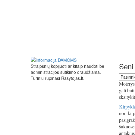
Seni 
Straipsnių kopijuoti ar kitaip naudoti be
administracijos sutikimo draudžiama.
Seni
Turiniu rūpinasi Rasytojas.lt.
straipsn
Moterys 
gali būt
skaityki
Kirpykla
nori kirp
pasigraži
šukuosen
antakius