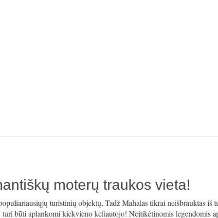
antiškų moterų traukos vieta!
liariausiųjų turistinių objektų, Tadž Mahalas tikrai neišbrauktas iš tu
s, turi būti aplankomi kiekvieno keliautojo! Neįtikėtinomis legendomis ap