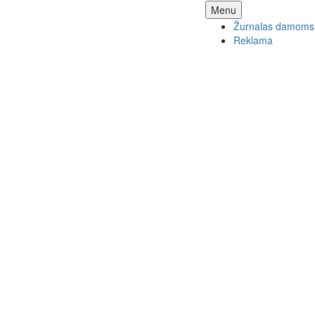
Skip
Menu
to
Žurnalas damoms
content
Reklama