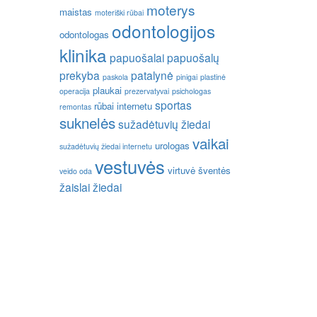
moterys
maistas
moteriški rūbai
odontologijos
odontologas
klinika
papuošalai
papuošalų
prekyba
patalynė
paskola
pinigai
plastinė
plaukai
operacija
prezervatyvai
psichologas
sportas
rūbai internetu
remontas
suknelės
sužadėtuvių žiedai
vaikai
urologas
sužadėtuvių žiedai internetu
vestuvės
virtuvė
šventės
veido oda
žaislai
žiedai