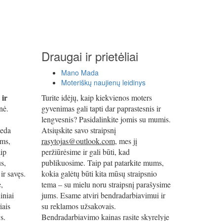
Draugai ir prietėliai
Mano Mada
Moteriškų naujienų leidinys
 ir
Turite idėjų, kaip kiekvienos moters
nė.
gyvenimas gali tapti dar paprastesnis ir
lengvesnis? Pasidalinkite jomis su mumis.
deda
Atsiųskite savo straipsnį
oms,
rasytojas@outlook.com
, mes jį
ip
peržiūrėsime ir gali būti, kad
s,
publikuosime. Taip pat patarkite mums,
ir savęs.
kokia galėtų būti kita mūsų straipsnio
e,
tema – su mielu noru straipsnį parašysime
iniai
jums. Esame atviri bendradarbiavimui ir
iais
su reklamos užsakovais.
s.
Bendradarbiavimo kainas rasite skyrelyje