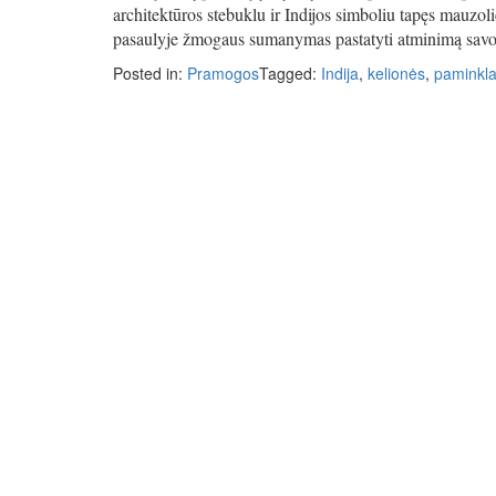
architektūros stebuklu ir Indijos simboliu tapęs mauzo
pasaulyje žmogaus sumanymas pastatyti atminimą savo
Posted in:
Pramogos
Tagged:
Indija
,
kelionės
,
paminkla