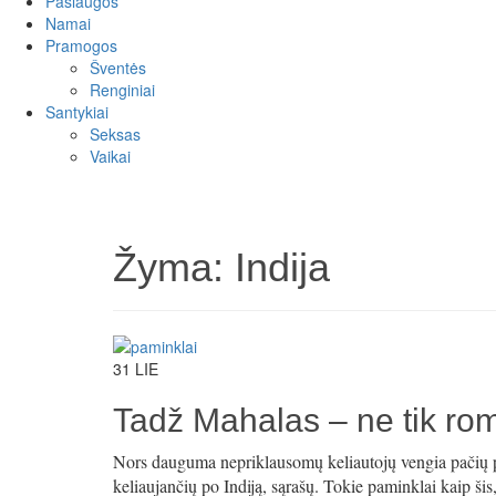
Paslaugos
Namai
Pramogos
Šventės
Renginiai
Santykiai
Seksas
Vaikai
Žyma:
Indija
31
LIE
Tadž Mahalas – ne tik rom
Nors dauguma nepriklausomų keliautojų vengia pačių popu
keliaujančių po Indiją, sąrašų. Tokie paminklai kaip ši