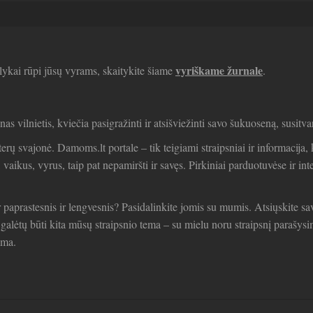
vyriškame žurnale
lykai rūpi jūsų vyrams, skaitykite šiame
.
enas vilnietis, kviečia pasigražinti ir atsišviežinti savo šukuoseną, susitv
erų svajonė. Damoms.lt portale – tik teigiami straipsniai ir informacij
aikus, vyrus, taip pat nepamiršti ir savęs. Pirkiniai parduotuvėse ir int
r paprastesnis ir lengvesnis? Pasidalinkite jomis su mumis. Atsiųskite sa
 galėtų būti kita mūsų straipsnio tema – su mielu noru straipsnį parašy
ama.