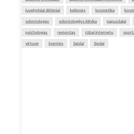
juvelyriniai dirbiniai
kelionės
kosmetika
kosm
odontologas
odontologijos klinika
papuošalai
psichologas
remontas
rūbai internetu
sport
virtuvė
šventės
žaislai
žiedai