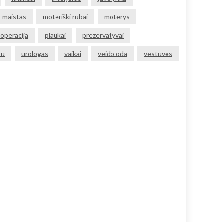
maistas
moteriški rūbai
moterys
 operacija
plaukai
prezervatyvai
tu
urologas
vaikai
veido oda
vestuvės