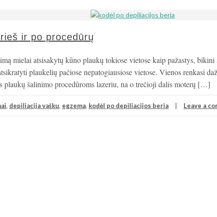
prieš ir po procedūrų
imą mielai atsisakytų kūno plaukų tokiose vietose kaip pažastys, bikini
atsikratyti plaukelių pačiose nepatogiausiose vietose. Vienos renkasi da
ms plaukų šalinimo procedūroms lazeriu, na o trečioji dalis moterų […]
ai
,
depiliacija vašku
,
egzema
,
kodėl po depiliacijos beria
Leave a c