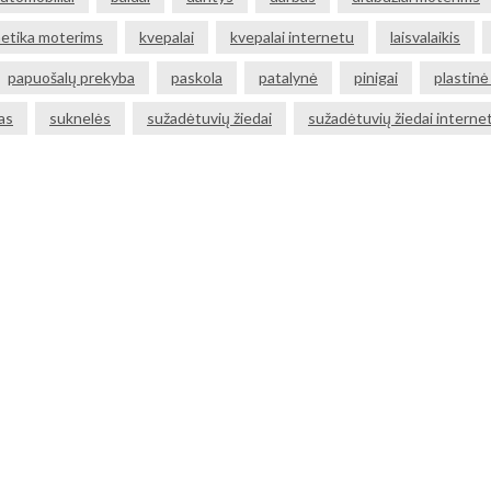
etika moterims
kvepalai
kvepalai internetu
laisvalaikis
papuošalų prekyba
paskola
patalynė
pinigai
plastinė
as
suknelės
sužadėtuvių žiedai
sužadėtuvių žiedai interne