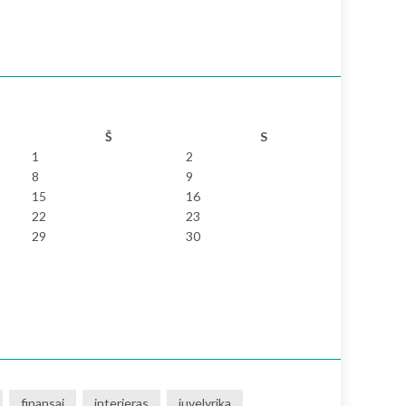
Š
S
1
2
8
9
15
16
22
23
29
30
finansai
interjeras
juvelyrika