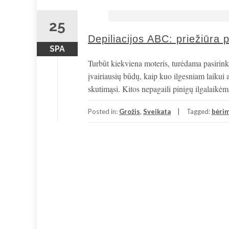
25
Depiliacijos ABC: priežiūra 
SPA
Turbūt kiekviena moteris, turėdama pasirink
įvairiausių būdų, kaip kuo ilgesniam laikui 
skutimąsi. Kitos nepagaili pinigų ilgalaikė
Posted in:
Grožis
,
Sveikata
Tagged:
bėrim