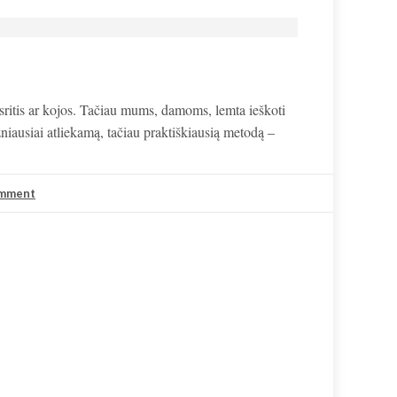
 sritis ar kojos. Tačiau mums, damoms, lemta ieškoti
žniausiai atliekamą, tačiau praktiškiausią metodą –
omment