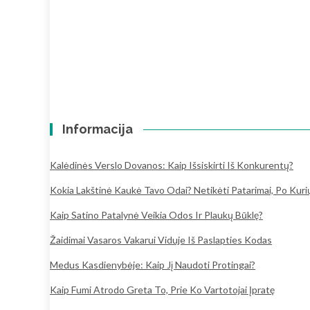
Informacija
Kalėdinės Verslo Dovanos: Kaip Išsiskirti Iš Konkurentų?
Kokia Lakštinė Kaukė Tavo Odai? Netikėti Patarimai, Po Kur
Kaip Satino Patalynė Veikia Odos Ir Plaukų Būklę?
Žaidimai Vasaros Vakarui Viduje Iš Paslapties Kodas
Medus Kasdienybėje: Kaip Jį Naudoti Protingai?
Kaip Fumi Atrodo Greta To, Prie Ko Vartotojai Įpratę