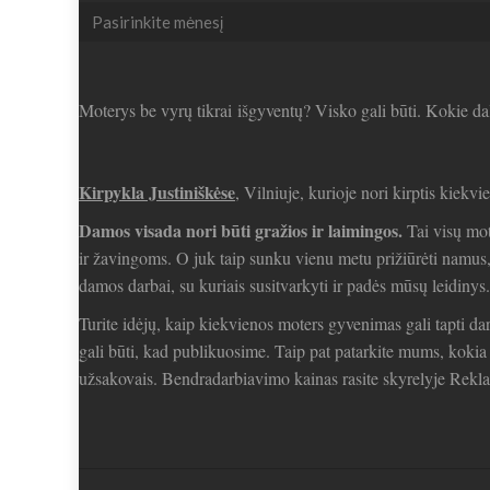
Seni
straipsniai
Moterys be vyrų tikrai išgyventų? Visko gali būti. Kokie da
Kirpykla Justiniškėse
, Vilniuje, kurioje nori kirptis kiekvi
Damos visada nori būti gražios ir laimingos.
Tai visų mot
ir žavingoms. O juk taip sunku vienu metu prižiūrėti namus, v
damos darbai, su kuriais susitvarkyti ir padės mūsų leidinys.
Turite idėjų, kaip kiekvienos moters gyvenimas gali tapti da
gali būti, kad publikuosime. Taip pat patarkite mums, kokia
užsakovais. Bendradarbiavimo kainas rasite skyrelyje Rekl