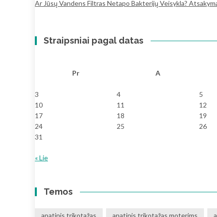
Ar Jūsų Vandens Filtras Netapo Bakterijų Veisykla? Atsakymai,
Straipsniai pagal datas
Pr
A
3
4
5
10
11
12
17
18
19
24
25
26
31
« Lie
Temos
apatinis trikotažas
apatinis trikotažas moterims
a