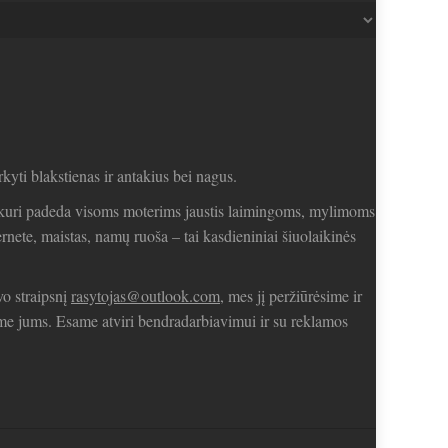
arkyti blakstienas ir antakius bei nagus.
a, kuri padeda visoms moterims jaustis laimingoms, mylimoms
ernete, maistas, namų ruoša – tai kasdieniniai šiuolaikinės
vo straipsnį
rasytojas@outlook.com
, mes jį peržiūrėsime ir
sime jums. Esame atviri bendradarbiavimui ir su reklamos