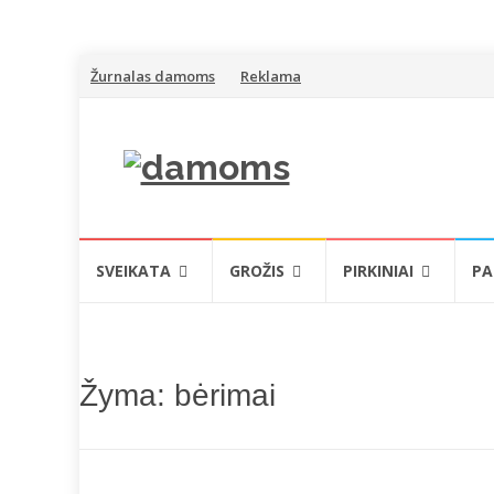
Skip
Žurnalas damoms
Reklama
to
content
Skip
SVEIKATA
GROŽIS
PIRKINIAI
PA
to
content
Žyma:
bėrimai