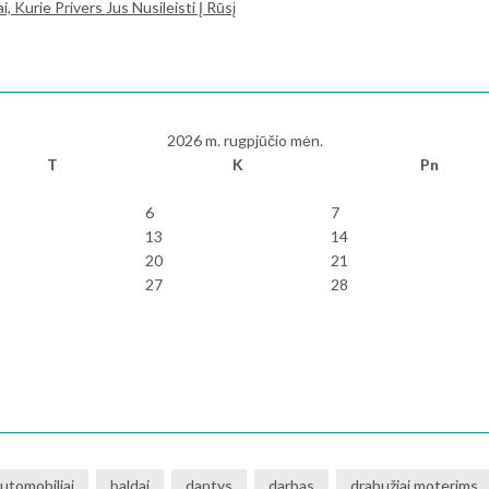
 Kurie Privers Jus Nusileisti Į Rūsį
2026 m. rugpjūčio mėn.
T
K
Pn
6
7
13
14
20
21
27
28
utomobiliai
baldai
dantys
darbas
drabužiai moterims