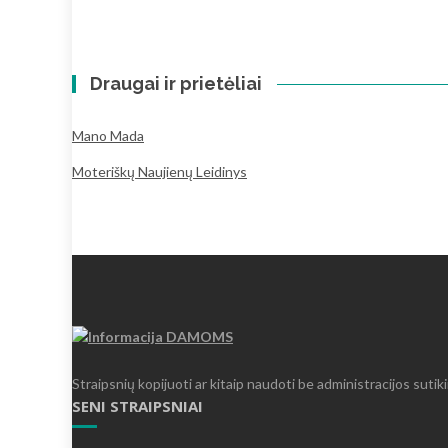
Draugai ir prietėliai
Mano Mada
Moteriškų Naujienų Leidinys
Straipsnių kopijuoti ar kitaip naudoti be administracijos sutik
SENI STRAIPSNIAI