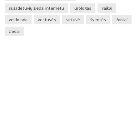
sužadėtuvių žiedai internetu
urologas
vaikai
veido oda
vestuvės
virtuvė
šventės
žaislai
žiedai