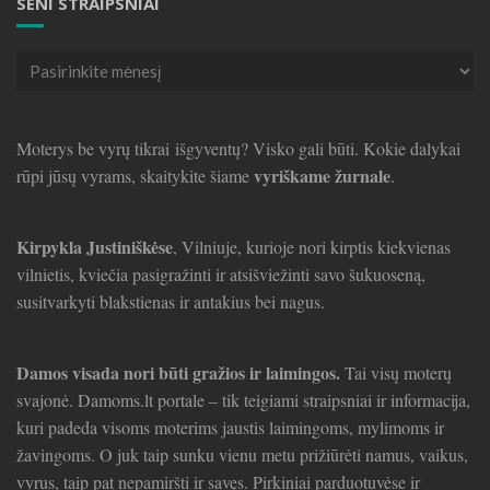
SENI STRAIPSNIAI
Seni
straipsniai
Moterys be vyrų tikrai išgyventų? Visko gali būti. Kokie dalykai
vyriškame žurnale
rūpi jūsų vyrams, skaitykite šiame
.
Kirpykla Justiniškėse
, Vilniuje, kurioje nori kirptis kiekvienas
vilnietis, kviečia pasigražinti ir atsišviežinti savo šukuoseną,
susitvarkyti blakstienas ir antakius bei nagus.
Damos visada nori būti gražios ir laimingos.
Tai visų moterų
svajonė. Damoms.lt portale – tik teigiami straipsniai ir informacija,
kuri padeda visoms moterims jaustis laimingoms, mylimoms ir
žavingoms. O juk taip sunku vienu metu prižiūrėti namus, vaikus,
vyrus, taip pat nepamiršti ir savęs. Pirkiniai parduotuvėse ir