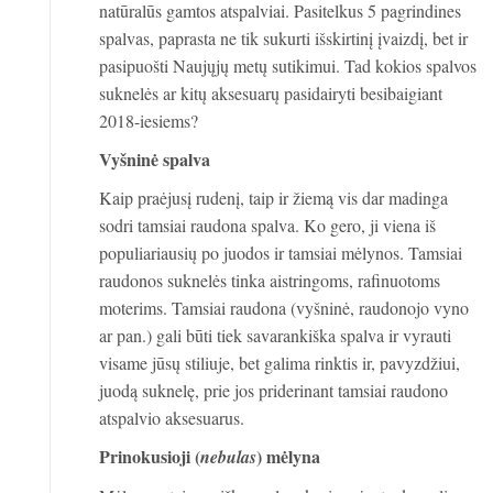
natūralūs gamtos atspalviai. Pasitelkus 5 pagrindines
spalvas, paprasta ne tik sukurti išskirtinį įvaizdį, bet ir
pasipuošti Naujųjų metų sutikimui. Tad kokios spalvos
suknelės ar kitų aksesuarų pasidairyti besibaigiant
2018-iesiems?
Vyšninė spalva
Kaip praėjusį rudenį, taip ir žiemą vis dar madinga
sodri tamsiai raudona spalva. Ko gero, ji viena iš
populiariausių po juodos ir tamsiai mėlynos. Tamsiai
raudonos suknelės tinka aistringoms, rafinuotoms
moterims. Tamsiai raudona (vyšninė, raudonojo vyno
ar pan.) gali būti tiek savarankiška spalva ir vyrauti
visame jūsų stiliuje, bet galima rinktis ir, pavyzdžiui,
juodą suknelę, prie jos priderinant tamsiai raudono
atspalvio aksesuarus.
Prinokusioji (
) mėlyna
nebulas