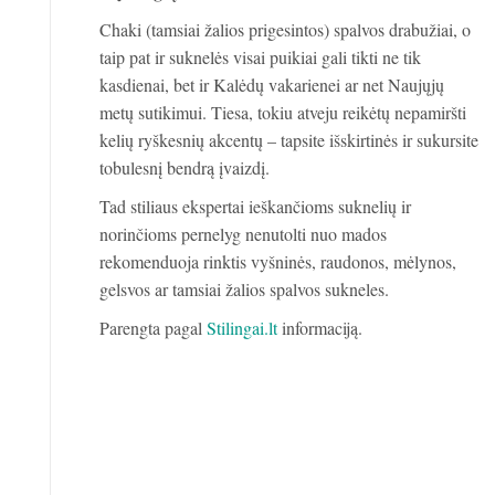
Chaki (tamsiai žalios prigesintos) spalvos drabužiai, o
taip pat ir suknelės visai puikiai gali tikti ne tik
kasdienai, bet ir Kalėdų vakarienei ar net Naujųjų
metų sutikimui. Tiesa, tokiu atveju reikėtų nepamiršti
kelių ryškesnių akcentų – tapsite išskirtinės ir sukursite
tobulesnį bendrą įvaizdį.
Tad stiliaus ekspertai ieškančioms suknelių ir
norinčioms pernelyg nenutolti nuo mados
rekomenduoja rinktis vyšninės, raudonos, mėlynos,
gelsvos ar tamsiai žalios spalvos sukneles.
Parengta pagal
Stilingai.lt
informaciją.