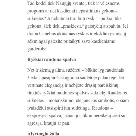
Tad kodėl tiek Naujųjų šventei, tiek ir vėlesnėms
progoms ar net kasdienai nepasirinkus geltonos
suknelės? Ji nebūtinai turi būti ryški – puikiai tiks
geltona, šiek tiek „praskiesta“ garstyčių atspalviu. Jei
drabužis nebus akinamas ryškus ir ekskliuzyvinis, jį
sėkmingai galėsite pritaikyti savo kasdieniame
garderobe.
Ryškiai raudona spalva
Net ir žiemą galima sužėrėti – būkite lyg raudonais
žiedais pasipuošusi aguona saulėtoje palaukėje. Jei
vertinate eleganciją ir nebijote drąsių pareiškimų,
rinkitės ryškiai raudonos spalvos suknelę. Raudonos
suknelės – moteriškumo, elegancijos simbolis, o šiam
įvaizdžiui atsispirti itin sudėtinga. Raudona –
ekspresyvi spalva, tačiau jos tikrai nereikėtų sieti su
agresija, krauju ar pan.
Alyvuogių žalia