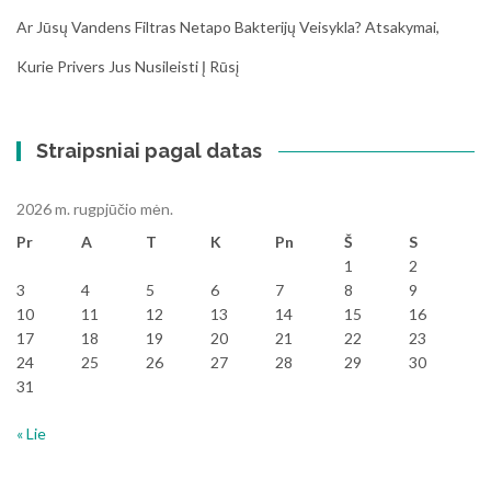
Ar Jūsų Vandens Filtras Netapo Bakterijų Veisykla? Atsakymai,
Kurie Privers Jus Nusileisti Į Rūsį
Straipsniai pagal datas
2026 m. rugpjūčio mėn.
Pr
A
T
K
Pn
Š
S
1
2
3
4
5
6
7
8
9
10
11
12
13
14
15
16
17
18
19
20
21
22
23
24
25
26
27
28
29
30
31
« Lie