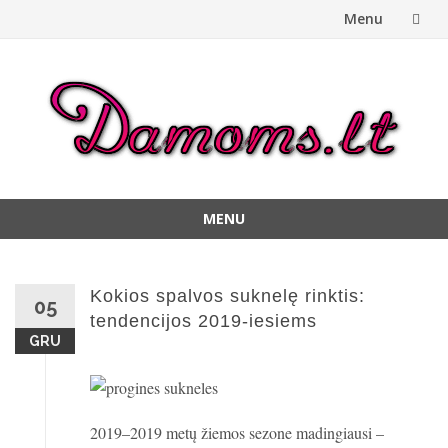
Menu
Skip
to
content
MENU
Skip
to
content
Kokios spalvos suknelę rinktis:
05
tendencijos 2019-iesiems
GRU
2019–2019 metų žiemos sezone madingiausi –