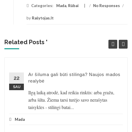
Categories:
Mada
,
Rūbai
/
No Responses
/
by
Rašytojas.lt
Related Posts '
Ar šiluma gali būti stilinga? Naujos mados
22
realybė
SAU
Ilgą laiką atrodė, kad reikia rinktis: arba gražu,
arba šilta. Žiema tarsi turėjo savo nerašytas
taisykles - stilingi batai...
Mada