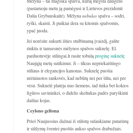
Mėlyna – tai magiška spalva, kurią mėgsta daugelis
(pastaruoju metu ją pamėgusi ir Lietuvos prezidentė
Dalia Grybauskaitė). Mėlyna
nebulas
spalva – sodri,
ryški, skaisti. Ji puikiai dera su kitomis spalvomis,
ypač juoda.
Jei norėsite sukurti išties stulbinamą įvaizdį, galite
rinktis ir tamsesnės mėlynos spalvos suknelę. El.
parduotuvėje stilingai.lt rasite tobulą
proginę suknelę
Naujųjų metų sutikimui. Ji – tikras nepriekaištingo
stiliaus ir elegancijos kanonas. Suknelę puošia
nėriniuotos rankovės, kad nebūtų nei per šilta, nei per
vėsu. Suknelė platėja nuo liemens, tad tinka bet kokios
figūros savininkei, o didelis skeltukas padės paryškinti
dailias kojas.
Ceylono geltona
Prieš Naujuosius dažnai iš stilistų sulaukiame patarimų
ir siūlymų šventei puoštis aukso spalvos drabužiais.