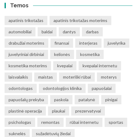
Temos
apatinis trikotažas
apatinis trikotažas moterims
automobiliai
baldai
dantys
darbas
drabužiai moterims
finansai
interjeras
juvelyrika
juvelyriniai dirbiniai
kelionės
kosmetika
kosmetika moterims
kvepalai
kvepalai internetu
laisvalaikis
maistas
moteriški rūbai
moterys
odontologas
odontologijos klinika
papuošalai
papuošalų prekyba
paskola
patalynė
pinigai
plastinė operacija
plaukai
prezervatyvai
psichologas
remontas
rūbai internetu
sportas
suknelės
sužadėtuvių žiedai