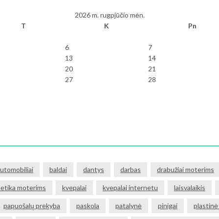
2026 m. rugpjūčio mėn.
T
K
Pn
6
7
13
14
20
21
27
28
utomobiliai
baldai
dantys
darbas
drabužiai moterims
etika moterims
kvepalai
kvepalai internetu
laisvalaikis
papuošalų prekyba
paskola
patalynė
pinigai
plastinė