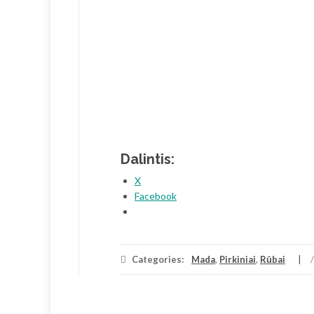
Dalintis:
X
Facebook
Categories:
Mada
,
Pirkiniai
,
Rūbai
/