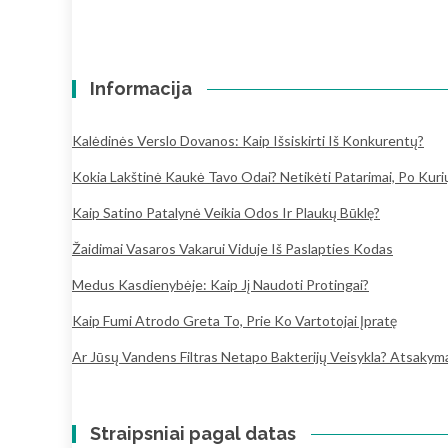
Informacija
Kalėdinės Verslo Dovanos: Kaip Išsiskirti Iš Konkurentų?
Kokia Lakštinė Kaukė Tavo Odai? Netikėti Patarimai, Po Kur
Kaip Satino Patalynė Veikia Odos Ir Plaukų Būklę?
Žaidimai Vasaros Vakarui Viduje Iš Paslapties Kodas
Medus Kasdienybėje: Kaip Jį Naudoti Protingai?
Kaip Fumi Atrodo Greta To, Prie Ko Vartotojai Įpratę
Ar Jūsų Vandens Filtras Netapo Bakterijų Veisykla? Atsakymai,
Straipsniai pagal datas