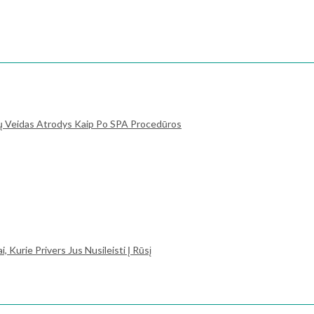
ių Veidas Atrodys Kaip Po SPA Procedūros
 Kurie Privers Jus Nusileisti Į Rūsį