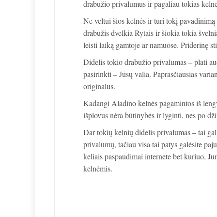
drabužio privalumus ir pagaliau tokias kelne
Ne veltui šios kelnės ir turi tokį pavadinimą
drabužis dvelkia Rytais ir šiokia tokia šveln
leisti laiką gamtoje ar namuose. Priderinę sti
Didelis tokio drabužio privalumas – plati aud
pasirinkti – Jūsų valia. Paprasčiausias varian
originalūs.
Kadangi Aladino kelnės pagamintos iš lengvų 
išplovus nėra būtinybės ir lyginti, nes po dži
Dar tokių kelnių didelis privalumas – tai gal
privalumų, tačiau visa tai patys galėsite paju
keliais paspaudimai internete bet kuriuo, Ju
kelnėmis.