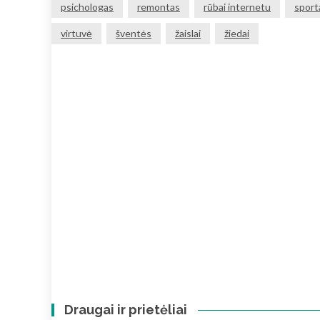
psichologas
remontas
rūbai internetu
sport
virtuvė
šventės
žaislai
žiedai
Draugai ir prietėliai