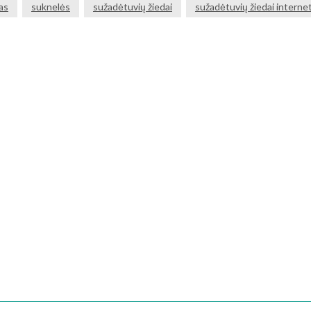
as
suknelės
sužadėtuvių žiedai
sužadėtuvių žiedai interne