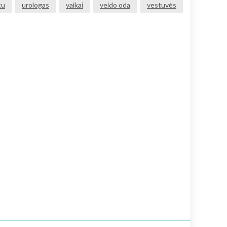
tu
urologas
vaikai
veido oda
vestuvės