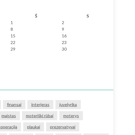
Š
S
1
2
8
9
15
16
22
23
29
30
finansai
interjeras
juvelyrika
maistas
moteriški rūbai
moterys
 operacija
plaukai
prezervatyvai