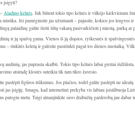
s įsigyti?
 –
Aladino kelnės
. Juk būtent tokio tipo kelnės ir vilkėjo kiekvienam ž
ia mistika. Jei pamėginsite jas užsimauti – pajusite, kokios jos lengvos i
lingą palaidinę galite išeiti šiltą vakarą pasivaikščioti į miestą, parką a
inių ir jų spalvų gama. Vienos iš jų drąsios, ryškesnės ir spalvingesnės,
tas – rinkitės keletą ir galėsite pasirinkti pagal tos dienos nuotaiką. Vilk
audinių, jas paprasta skalbti. Tokio tipo kelnės labai greitai išdžiūsta
uvimo atsiradę klostės suteikia tik tam tikro žavesio.
ite paslėpti figūros trūkumus. Jos plačios, todėl galite paslėpti ne ideal
sti jas įsigiję. Smagu, kad internetinė prekyba vis labiau įsisiūbuoja Liet
ms patogiu metu. Taigi atnaujinkite savo drabužių garderobą jau dabar ir