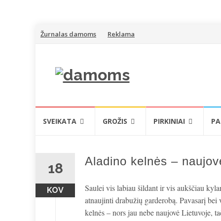
Skip
Žurnalas damoms
Reklama
to
content
Skip
SVEIKATA
GROŽIS
PIRKINIAI
PA
to
content
Aladino kelnės – naujov
18
Saulei vis labiau šildant ir vis aukščiau kyla
KOV
atnaujinti drabužių garderobą. Pavasarį bei 
kelnės – nors jau nebe naujovė Lietuvoje, tač