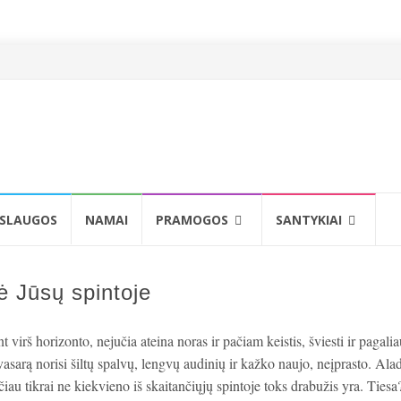
SLAUGOS
NAMAI
PRAMOGOS
SANTYKIAI
ė Jūsų spintoje
nt virš horizonto, nejučia ateina noras ir pačiam keistis, šviesti ir pagali
vasarą norisi šiltų spalvų, lengvų audinių ir kažko naujo, neįprasto. Ala
iau tikrai ne kiekvieno iš skaitančiųjų spintoje toks drabužis yra. Tiesa?