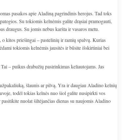
inomas pasakos apie Aladiną pagrindinis herojus. Tad toks
r patogios. Su tokiomis kelnėmis galite drąsiai pramogauti,
r pas draugus. Su jomis nebus karšta ir vasaros metu.
 o kitos priešingai – pastelinių ir ramių spalvų. Kurias
ėdami tokiomis kelnėmis jausitės ir būsite išskirtiniai bei
. Tai – puikus drabužių pasirinkimas keliautojams. Jas
ų užpakaliuką, šlaunis ar pilvą. Yra ir daugiau Aladino kelnių
uvoje, todėl tokias kelnės nuo šiol galite nusipirkti vos
 pasitikite nuolat šiltėjančias dienas su naujomis Aladino