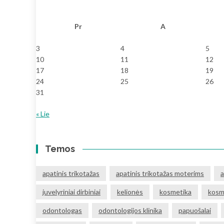
Pr
A
3
4
5
10
11
12
17
18
19
24
25
26
31
« Lie
Temos
apatinis trikotažas
apatinis trikotažas moterims
a
juvelyriniai dirbiniai
kelionės
kosmetika
kosm
odontologas
odontologijos klinika
papuošalai