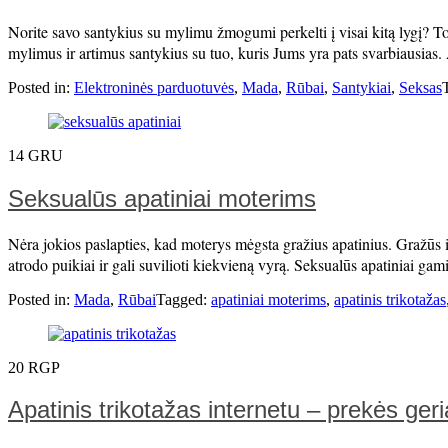
Norite savo santykius su mylimu žmogumi perkelti į visai kitą lygį? To
mylimus ir artimus santykius su tuo, kuris Jums yra pats svarbiausias. A
Posted in:
Elektroninės parduotuvės
,
Mada
,
Rūbai
,
Santykiai
,
Seksas
14
GRU
Seksualūs apatiniai moterims
Nėra jokios paslapties, kad moterys mėgsta gražius apatinius. Gražūs i
atrodo puikiai ir gali suvilioti kiekvieną vyrą. Seksualūs apatiniai ga
Posted in:
Mada
,
Rūbai
Tagged:
apatiniai moterims
,
apatinis trikotažas
20
RGP
Apatinis trikotažas internetu – prekės ge