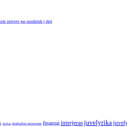
e privers jus nusileisti į rūsį
juvelyrika
interjeras
juvely
finansai
s
drabužiai moterims
darbas