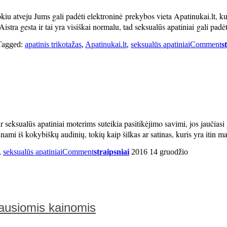
kiu atveju Jums gali padėti elektroninė prekybos vieta Apatinukai.lt, kur
istra gesta ir tai yra visiškai normalu, tad seksualūs apatiniai gali padėt
Tagged:
apatinis trikotažas
,
Apatinukai.lt
,
seksualūs apatiniai
Comment
s
r seksualūs apatiniai moterims suteikia pasitikėjimo savimi, jos jaučias
minami iš kokybiškų audinių, tokių kaip šilkas ar satinas, kuris yra itin
,
seksualūs apatiniai
Comment
straipsniai
2016 14 gruodžio
riausiomis kainomis