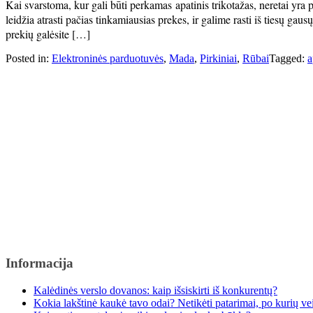
Kai svarstoma, kur gali būti perkamas apatinis trikotažas, neretai yra 
leidžia atrasti pačias tinkamiausias prekes, ir galime rasti iš tiesų ga
prekių galėsite […]
Posted in:
Elektroninės parduotuvės
,
Mada
,
Pirkiniai
,
Rūbai
Tagged:
a
Informacija
Kalėdinės verslo dovanos: kaip išsiskirti iš konkurentų?
Kokia lakštinė kaukė tavo odai? Netikėti patarimai, po kurių v