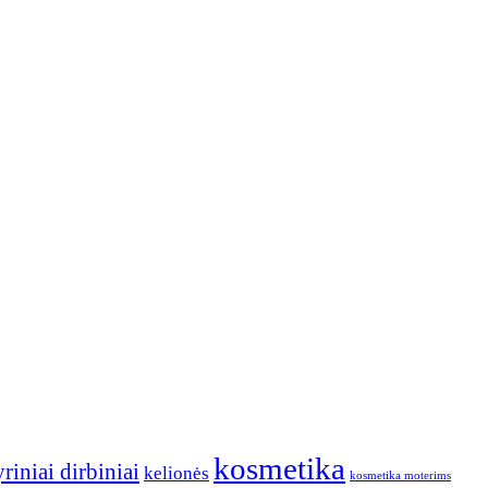
kosmetika
riniai dirbiniai
kelionės
kosmetika moterims