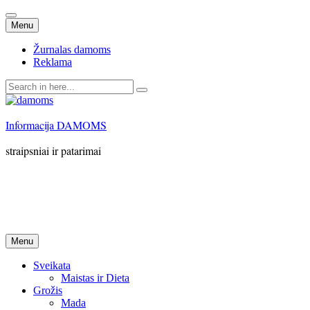
Skip
Menu
to
content
Žurnalas damoms
Reklama
Search
for:
Informacija DAMOMS
straipsniai ir patarimai
Skip
Menu
to
content
Sveikata
Maistas ir Dieta
Grožis
Mada