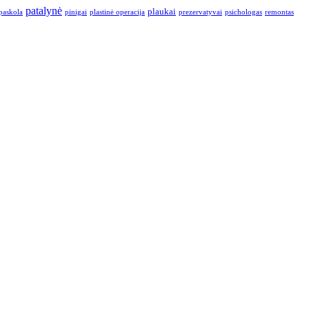
patalynė
plaukai
paskola
pinigai
plastinė operacija
prezervatyvai
psichologas
remontas