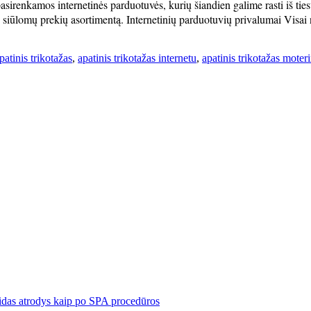
pasirenkamos internetinės parduotuvės, kurių šiandien galime rasti iš ti
usų siūlomų prekių asortimentą. Internetinių parduotuvių privalumai Visai
patinis trikotažas
,
apatinis trikotažas internetu
,
apatinis trikotažas moter
eidas atrodys kaip po SPA procedūros