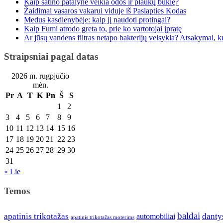
Kaip satino patalynė veikia odos ir plaukų būklę?
Žaidimai vasaros vakarui viduje iš Paslapties Kodas
Medus kasdienybėje: kaip jį naudoti protingai?
Kaip Fumi atrodo greta to, prie ko vartotojai įpratę
Ar jūsų vandens filtras netapo bakterijų veisykla? Atsakymai, kuri
Straipsniai pagal datas
2026 m. rugpjūčio
mėn.
Pr
A
T
K
Pn
Š
S
1
2
3
4
5
6
7
8
9
10
11
12
13
14
15
16
17
18
19
20
21
22
23
24
25
26
27
28
29
30
31
« Lie
Temos
baldai
apatinis trikotažas
danty
automobiliai
apatinis trikotažas moterims