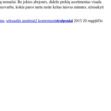
esų nemažai. Be jokios abejonės, didelis prekių asortimentas visada
 nesvarbu, kokiu paros metu rasite kelias laisvas minutes, užsisakyti
ims
,
seksualūs apatiniai
2 komentarai
straipsniai
2015 20 rugpjūčio