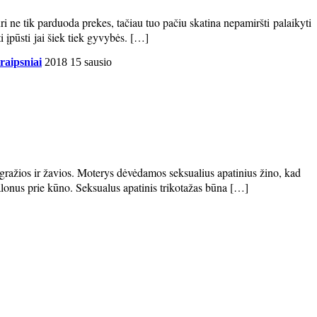
i ne tik parduoda prekes, tačiau tuo pačiu skatina nepamiršti palaikyti
i įpūsti jai šiek tiek gyvybės. […]
traipsniai
2018 15 sausio
i gražios ir žavios. Moterys dėvėdamos seksualius apatinius žino, kad
 malonus prie kūno. Seksualus apatinis trikotažas būna […]