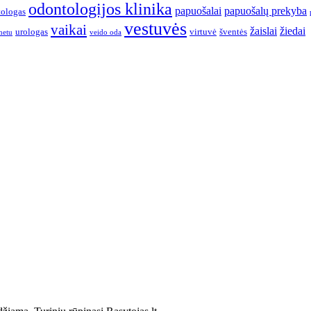
odontologijos klinika
papuošalai
papuošalų prekyba
ologas
vestuvės
vaikai
žaislai
žiedai
urologas
virtuvė
šventės
netu
veido oda