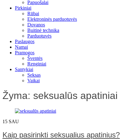
Papuošalai
Pirkiniai
Rūbai
Elektroninės parduotuvės
Dovanos
Buitinė technika
Parduotuvės
Paslaugos
Namai
Pramogos
Šventės
Renginiai
Santykiai
Seksas
Vaikai
Žyma:
seksualūs apatiniai
15
SAU
Kaip pasirinkti seksualius apatinius?