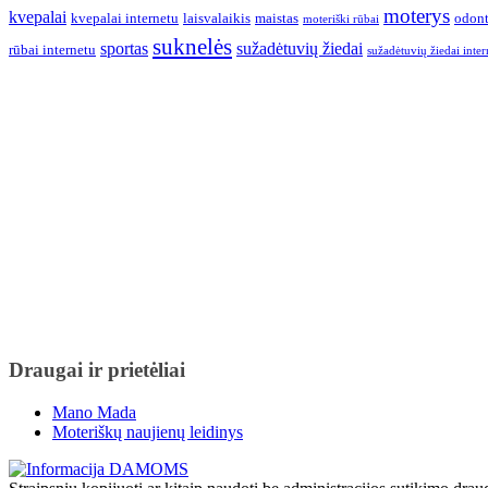
moterys
kvepalai
kvepalai internetu
laisvalaikis
maistas
odont
moteriški rūbai
suknelės
sportas
sužadėtuvių žiedai
rūbai internetu
sužadėtuvių žiedai inter
Draugai ir prietėliai
Mano Mada
Moteriškų naujienų leidinys