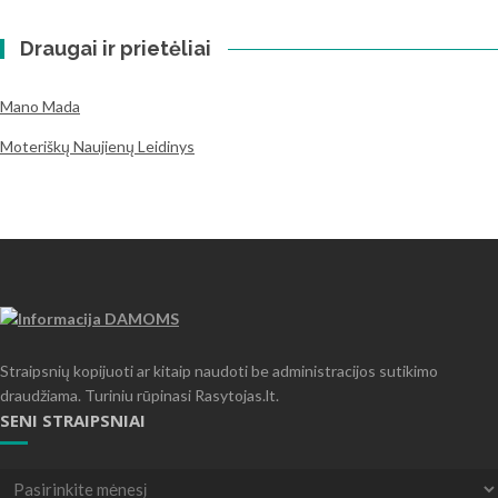
Draugai ir prietėliai
Mano Mada
Moteriškų Naujienų Leidinys
Straipsnių kopijuoti ar kitaip naudoti be administracijos sutikimo
draudžiama. Turiniu rūpinasi Rasytojas.lt.
SENI STRAIPSNIAI
Seni