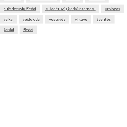
sužadėtuvių žiedai
sužadėtuvių žiedai internetu
urologas
vaikai
veido oda
vestuvės
virtuvė
šventės
žaislai
žiedai