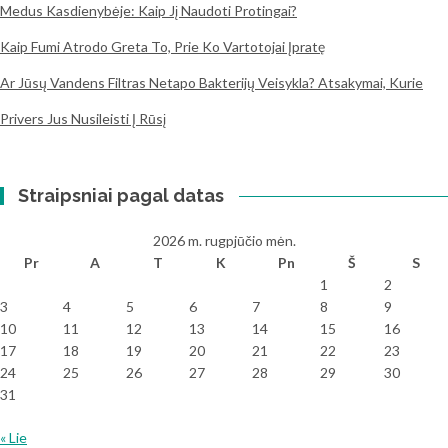
Medus Kasdienybėje: Kaip Jį Naudoti Protingai?
Kaip Fumi Atrodo Greta To, Prie Ko Vartotojai Įpratę
Ar Jūsų Vandens Filtras Netapo Bakterijų Veisykla? Atsakymai, Kurie
Privers Jus Nusileisti Į Rūsį
Straipsniai pagal datas
2026 m. rugpjūčio mėn.
Pr
A
T
K
Pn
Š
S
1
2
3
4
5
6
7
8
9
10
11
12
13
14
15
16
17
18
19
20
21
22
23
24
25
26
27
28
29
30
31
« Lie