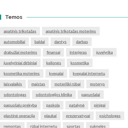
Temos
apatinis trikotažas
apatinis trikotažas moterims
automobiliai
baldai
dantys
darbas
drabužiai moterims
finansai
interjeras
juvelyrika
juvelyriniai dirbiniai
kelionės
kosmetika
kosmetika moterims
kvepalai
kvepalai internetu
laisvalaikis
maistas
moteriški rūbai
moterys
odontologas
odontologijos klinika
papuošalai
papuošalų prekyba
paskola
patalynė
pinigai
plastinė operacija
plaukai
prezervatyvai
psichologas
remontas
rūbai internetu
sportas
suknelės