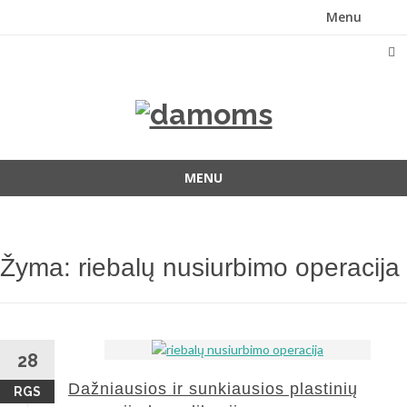
Menu
Skip
to
content
MENU
Skip
to
content
Žyma:
riebalų nusiurbimo operacija
28
Dažniausios ir sunkiausios plastinių
RGS