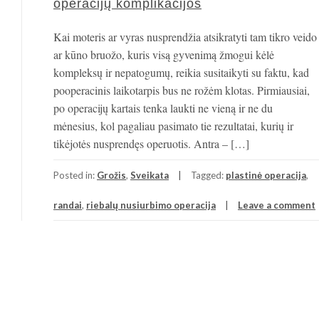
operacijų komplikacijos
Kai moteris ar vyras nusprendžia atsikratyti tam tikro veido
ar kūno bruožo, kuris visą gyvenimą žmogui kėlė
kompleksų ir nepatogumų, reikia susitaikyti su faktu, kad
pooperacinis laikotarpis bus ne rožėm klotas. Pirmiausiai,
po operacijų kartais tenka laukti ne vieną ir ne du
mėnesius, kol pagaliau pasimato tie rezultatai, kurių ir
tikėjotės nusprendęs operuotis. Antra – […]
Posted in:
Grožis
,
Sveikata
Tagged:
plastinė operacija
,
randai
,
riebalų nusiurbimo operacija
Leave a comment