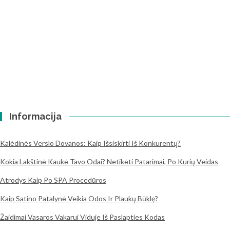
Informacija
Kalėdinės Verslo Dovanos: Kaip Išsiskirti Iš Konkurentų?
Kokia Lakštinė Kaukė Tavo Odai? Netikėti Patarimai, Po Kurių Veidas
Atrodys Kaip Po SPA Procedūros
Kaip Satino Patalynė Veikia Odos Ir Plaukų Būklę?
Žaidimai Vasaros Vakarui Viduje Iš Paslapties Kodas