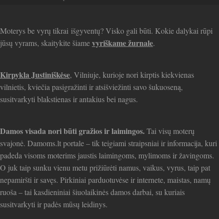
straipsniai
Moterys be vyrų tikrai išgyventų? Visko gali būti. Kokie dalykai rūpi
vyriškame žurnale
jūsų vyrams, skaitykite šiame
.
Kirpykla Justiniškėse
, Vilniuje, kurioje nori kirptis kiekvienas
vilnietis, kviečia pasigražinti ir atsišviežinti savo šukuoseną,
susitvarkyti blakstienas ir antakius bei nagus.
Damos visada nori būti gražios ir laimingos.
Tai visų moterų
svajonė. Damoms.lt portale – tik teigiami straipsniai ir informacija, kuri
padeda visoms moterims jaustis laimingoms, mylimoms ir žavingoms.
O juk taip sunku vienu metu prižiūrėti namus, vaikus, vyrus, taip pat
nepamiršti ir savęs. Pirkiniai parduotuvėse ir internete, maistas, namų
ruoša – tai kasdieniniai šiuolaikinės damos darbai, su kuriais
susitvarkyti ir padės mūsų leidinys.