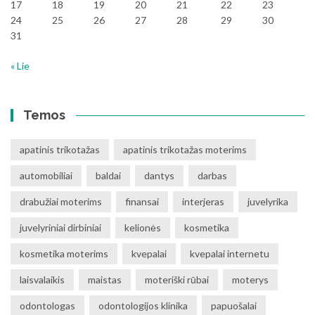
17
18
19
20
21
22
23
24
25
26
27
28
29
30
31
« Lie
Temos
apatinis trikotažas
apatinis trikotažas moterims
automobiliai
baldai
dantys
darbas
drabužiai moterims
finansai
interjeras
juvelyrika
juvelyriniai dirbiniai
kelionės
kosmetika
kosmetika moterims
kvepalai
kvepalai internetu
laisvalaikis
maistas
moteriški rūbai
moterys
odontologas
odontologijos klinika
papuošalai