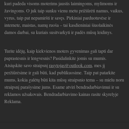
kuri padeda visoms moterims jaustis laimingoms, mylimoms ir
žavingoms. O juk taip sunku vienu metu prižiūrėti namus, vaikus,
vyrus, taip pat nepamiršti ir savęs. Pirkiniai parduotuvėse ir
internete, maistas, namų ruoša – tai kasdieniniai šiuolaikinės
damos darbai, su kuriais susitvarkyti ir padės mūsų leidinys.
Turite idėjų, kaip kiekvienos moters gyvenimas gali tapti dar
paprastesnis ir lengvesnis? Pasidalinkite jomis su mumis.
Atsiųskite savo straipsnį
rasytojas@outlook.com
, mes jį
peržiūrėsime ir gali būti, kad publikuosime. Taip pat patarkite
mums, kokia galėtų būti kita mūsų straipsnio tema – su mielu noru
straipsnį parašysime jums. Esame atviri bendradarbiavimui ir su
reklamos užsakovais. Bendradarbiavimo kainas rasite skyrelyje
Reklama.