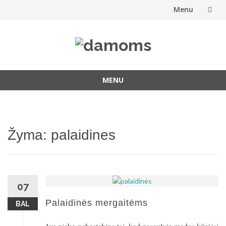
Menu
Skip
to
content
MENU
Skip
to
content
Žyma:
palaidines
07
Palaidinės mergaitėms
BAL