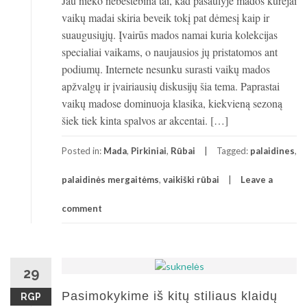
Jau nieko nebestebina tai, kad pasaulyje mados kūrėjai
vaikų madai skiria beveik tokį pat dėmesį kaip ir
suaugusiųjų. Įvairūs mados namai kuria kolekcijas
specialiai vaikams, o naujausios jų pristatomos ant
podiumų. Internete nesunku surasti vaikų mados
apžvalgų ir įvairiausių diskusijų šia tema. Paprastai
vaikų madose dominuoja klasika, kiekvieną sezoną
šiek tiek kinta spalvos ar akcentai. […]
Posted in:
Mada
,
Pirkiniai
,
Rūbai
Tagged:
palaidines
,
palaidinės mergaitėms
,
vaikiški rūbai
Leave a
comment
29
Pasimokykime iš kitų stiliaus klaidų
RGP