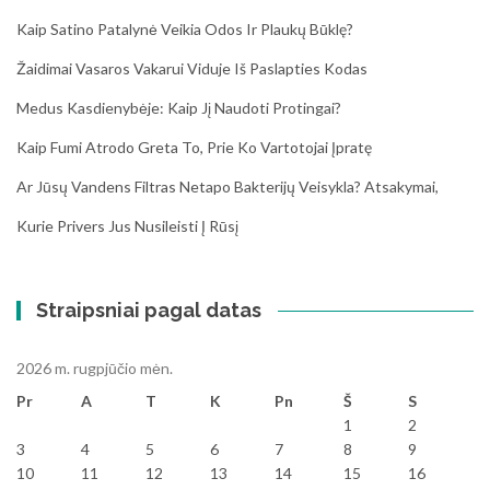
Kaip Satino Patalynė Veikia Odos Ir Plaukų Būklę?
Žaidimai Vasaros Vakarui Viduje Iš Paslapties Kodas
Medus Kasdienybėje: Kaip Jį Naudoti Protingai?
Kaip Fumi Atrodo Greta To, Prie Ko Vartotojai Įpratę
Ar Jūsų Vandens Filtras Netapo Bakterijų Veisykla? Atsakymai,
Kurie Privers Jus Nusileisti Į Rūsį
Straipsniai pagal datas
2026 m. rugpjūčio mėn.
Pr
A
T
K
Pn
Š
S
1
2
3
4
5
6
7
8
9
10
11
12
13
14
15
16