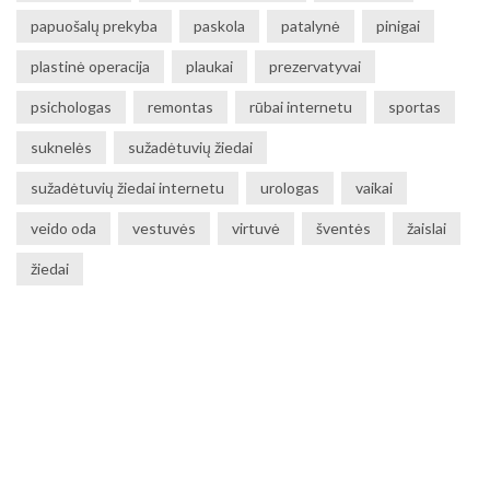
papuošalų prekyba
paskola
patalynė
pinigai
plastinė operacija
plaukai
prezervatyvai
psichologas
remontas
rūbai internetu
sportas
suknelės
sužadėtuvių žiedai
sužadėtuvių žiedai internetu
urologas
vaikai
veido oda
vestuvės
virtuvė
šventės
žaislai
žiedai