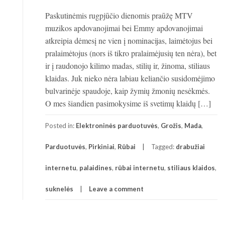
Paskutinėmis rugpjūčio dienomis praūžę MTV
muzikos apdovanojimai bei Emmy apdovanojimai
atkreipia dėmesį ne vien į nominacijas, laimėtojus bei
pralaimėtojus (nors iš tikro pralaimėjusių ten nėra), bet
ir į raudonojo kilimo madas, stilių ir, žinoma, stiliaus
klaidas. Juk nieko nėra labiau keliančio susidomėjimo
bulvarinėje spaudoje, kaip žymių žmonių nesėkmės.
O mes šiandien pasimokysime iš svetimų klaidų […]
Posted in:
Elektroninės parduotuvės
,
Grožis
,
Mada
,
Parduotuvės
,
Pirkiniai
,
Rūbai
Tagged:
drabužiai
internetu
,
palaidines
,
rūbai internetu
,
stiliaus klaidos
,
suknelės
Leave a comment