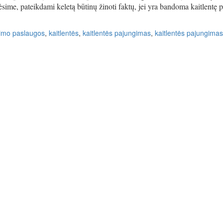
sime, pateikdami keletą būtinų žinoti faktų, jei yra bandoma kaitlentę p
gimo paslaugos
,
kaitlentės
,
kaitlentės pajungimas
,
kaitlentės pajungimas