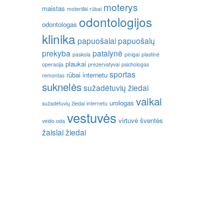
moterys
maistas
moteriški rūbai
odontologijos
odontologas
klinika
papuošalai
papuošalų
prekyba
patalynė
paskola
pinigai
plastinė
plaukai
operacija
prezervatyvai
psichologas
sportas
rūbai internetu
remontas
suknelės
sužadėtuvių žiedai
vaikai
urologas
sužadėtuvių žiedai internetu
vestuvės
virtuvė
šventės
veido oda
žaislai
žiedai