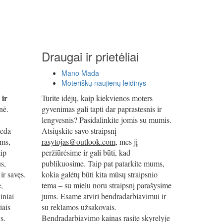
Draugai ir prietėliai
Mano Mada
Moteriškų naujienų leidinys
 ir
Turite idėjų, kaip kiekvienos moters
nė.
gyvenimas gali tapti dar paprastesnis ir
lengvesnis? Pasidalinkite jomis su mumis.
deda
Atsiųskite savo straipsnį
oms,
rasytojas@outlook.com
, mes jį
ip
peržiūrėsime ir gali būti, kad
s,
publikuosime. Taip pat patarkite mums,
ir savęs.
kokia galėtų būti kita mūsų straipsnio
e,
tema – su mielu noru straipsnį parašysime
iniai
jums. Esame atviri bendradarbiavimui ir
iais
su reklamos užsakovais.
s.
Bendradarbiavimo kainas rasite skyrelyje