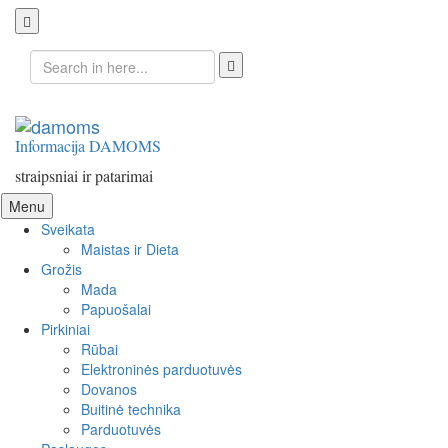
Search
for:
Informacija DAMOMS
straipsniai ir patarimai
Skip
Menu
to
Sveikata
content
Maistas ir Dieta
Grožis
Mada
Papuošalai
Pirkiniai
Rūbai
Elektroninės parduotuvės
Dovanos
Buitinė technika
Parduotuvės