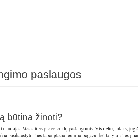
ungimo paslaugos
ą būtina žinoti?
 naudojasi šios srities profesionalų paslaugomis. Vis dėlto, faktas, jog š
eikia pasikaustyti išties labai plačiu teoriniu bagažu, bet tai yra išties į