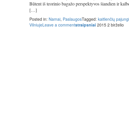
Būtent iš teorinio bagažo perspektyvos šiandien ir kalbė
[…]
Posted in:
Namai
,
Paslaugos
Tagged:
kaitlenčių pajun
Vilniuje
Leave a comment
straipsniai
2015 2 birželio