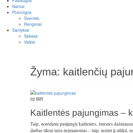
Paslaugos
Namai
Pramogos
Šventės
Renginiai
Santykiai
Seksas
Vaikai
Žyma:
kaitlenčių paj
02
BIR
Kaitlentės pajungimas – k
Taip, norėdami pasijungti kaitlentes, žmonės dažniausiai
darbas tikrai nėra neįmanomas – taip, norint jį atlikti, r