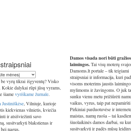
Damos visada nori būti gražios
straipsniai
laimingos.
Tai visų moterų svajo
Damoms.lt portale – tik teigiami
straipsniai ir informacija, kuri pa
iai
be vyrų tikrai išgyventų? Visko
visoms moterims jaustis laiming
i. Kokie dalykai rūpi jūsų vyrams,
mylimoms ir žavingoms. O juk ta
te šiame
vyriškame žurnale
.
sunku vienu metu prižiūrėti namu
vaikus, vyrus, taip pat nepamiršti 
 Justiniškėse
, Vilniuje, kurioje
Pirkiniai parduotuvėse ir internet
tis kiekvienas vilnietis, kviečia
maistas, namų ruoša – tai kasdien
nti ir atsišviežinti savo
šiuolaikinės damos darbai, su kur
ą, susitvarkyti blakstienas ir
susitvarkyti ir padės mūsų leidiny
 bei nagus.