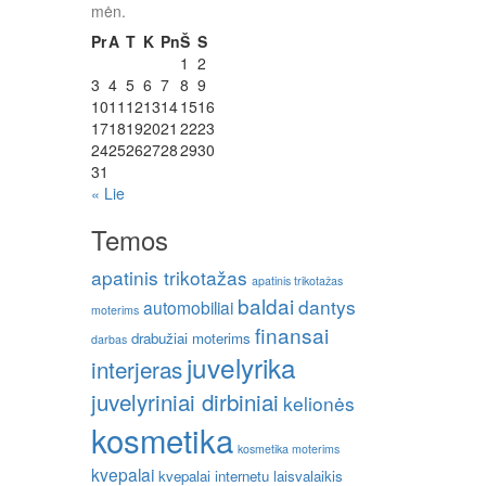
mėn.
Pr
A
T
K
Pn
Š
S
1
2
3
4
5
6
7
8
9
10
11
12
13
14
15
16
17
18
19
20
21
22
23
24
25
26
27
28
29
30
31
« Lie
Temos
apatinis trikotažas
apatinis trikotažas
baldai
dantys
automobiliai
moterims
finansai
drabužiai moterims
darbas
juvelyrika
interjeras
juvelyriniai dirbiniai
kelionės
kosmetika
kosmetika moterims
kvepalai
kvepalai internetu
laisvalaikis