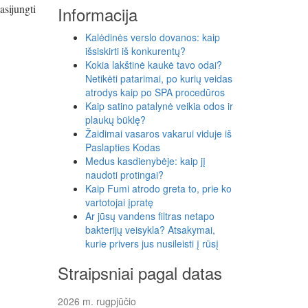
asijungti
Informacija
Kalėdinės verslo dovanos: kaip
išsiskirti iš konkurentų?
Kokia lakštinė kaukė tavo odai?
Netikėti patarimai, po kurių veidas
atrodys kaip po SPA procedūros
Kaip satino patalynė veikia odos ir
plaukų būklę?
Žaidimai vasaros vakarui viduje iš
Paslapties Kodas
Medus kasdienybėje: kaip jį
naudoti protingai?
Kaip Fumi atrodo greta to, prie ko
vartotojai įpratę
Ar jūsų vandens filtras netapo
bakterijų veisykla? Atsakymai,
kurie privers jus nusileisti į rūsį
Straipsniai pagal datas
2026 m. rugpjūčio