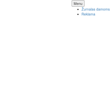
Skip
Menu
to
Žurnalas damoms
content
Reklama