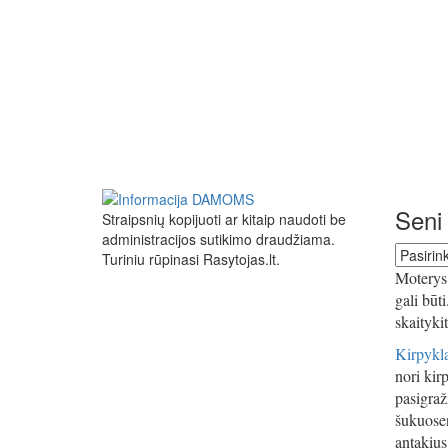
Seni 
Straipsnių kopijuoti ar kitaip naudoti be
administracijos sutikimo draudžiama.
Seni
Turiniu rūpinasi Rasytojas.lt.
straipsn
Moterys 
gali būt
skaityki
Kirpykla
nori kirp
pasigraži
šukuosen
antakius