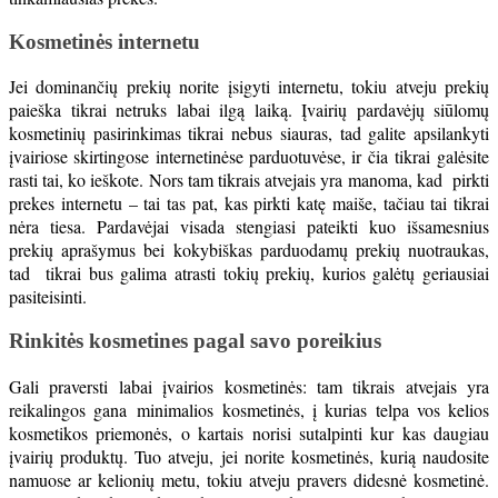
Kosmetinės internetu
Jei dominančių prekių norite įsigyti internetu, tokiu atveju prekių
paieška tikrai netruks labai ilgą laiką. Įvairių pardavėjų siūlomų
kosmetinių pasirinkimas tikrai nebus siauras, tad galite apsilankyti
įvairiose skirtingose internetinėse parduotuvėse, ir čia tikrai galėsite
rasti tai, ko ieškote. Nors tam tikrais atvejais yra manoma, kad pirkti
prekes internetu – tai tas pat, kas pirkti katę maiše, tačiau tai tikrai
nėra tiesa. Pardavėjai visada stengiasi pateikti kuo išsamesnius
prekių aprašymus bei kokybiškas parduodamų prekių nuotraukas,
tad tikrai bus galima atrasti tokių prekių, kurios galėtų geriausiai
pasiteisinti.
Rinkitės kosmetines pagal savo poreikius
Gali praversti labai įvairios kosmetinės: tam tikrais atvejais yra
reikalingos gana minimalios kosmetinės, į kurias telpa vos kelios
kosmetikos priemonės, o kartais norisi sutalpinti kur kas daugiau
įvairių produktų. Tuo atveju, jei norite kosmetinės, kurią naudosite
namuose ar kelionių metu, tokiu atveju pravers didesnė kosmetinė.