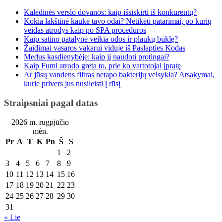
Kalėdinės verslo dovanos: kaip išsiskirti iš konkurentų?
Kokia lakštinė kaukė tavo odai? Netikėti patarimai, po kurių
veidas atrodys kaip po SPA procedūros
Kaip satino patalynė veikia odos ir plaukų būklę?
Žaidimai vasaros vakarui viduje iš Paslapties Kodas
Medus kasdienybėje: kaip jį naudoti protingai?
Kaip Fumi atrodo greta to, prie ko vartotojai įpratę
Ar jūsų vandens filtras netapo bakterijų veisykla? Atsakymai,
kurie privers jus nusileisti į rūsį
Straipsniai pagal datas
2026 m. rugpjūčio
mėn.
Pr
A
T
K
Pn
Š
S
1
2
3
4
5
6
7
8
9
10
11
12
13
14
15
16
17
18
19
20
21
22
23
24
25
26
27
28
29
30
31
« Lie