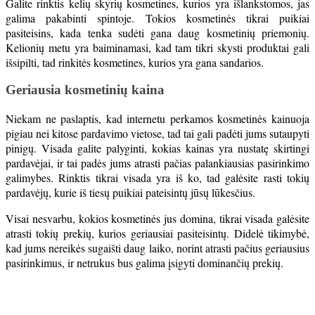
Galite rinktis kelių skyrių kosmetines, kurios yra išlankstomos, jas
galima pakabinti spintoje. Tokios kosmetinės tikrai puikiai
pasiteisins, kada tenka sudėti gana daug kosmetinių priemonių.
Kelionių metu yra baiminamasi, kad tam tikri skysti produktai gali
išsipilti, tad rinkitės kosmetines, kurios yra gana sandarios.
Geriausia kosmetinių kaina
Niekam ne paslaptis, kad internetu perkamos kosmetinės kainuoja
pigiau nei kitose pardavimo vietose, tad tai gali padėti jums sutaupyti
pinigų. Visada galite palyginti, kokias kainas yra nustatę skirtingi
pardavėjai, ir tai padės jums atrasti pačias palankiausias pasirinkimo
galimybes. Rinktis tikrai visada yra iš ko, tad galėsite rasti tokių
pardavėjų, kurie iš tiesų puikiai pateisintų jūsų lūkesčius.
Visai nesvarbu, kokios kosmetinės jus domina, tikrai visada galėsite
atrasti tokių prekių, kurios geriausiai pasiteisintų. Didelė tikimybė,
kad jums nereikės sugaišti daug laiko, norint atrasti pačius geriausius
pasirinkimus, ir netrukus bus galima įsigyti dominančių prekių.