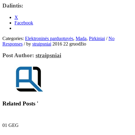
Dalintis:
X
Facebook
Categories:
Elektroninės parduotuvės
,
Mada
,
Pirkiniai
/
No
Responses
/
by
straipsniai
2016 22 gruodžio
Post Author:
straipsniai
Related Posts '
01
GEG