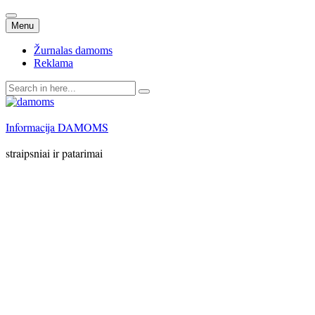
Skip
Menu
to
content
Žurnalas damoms
Reklama
Search
for:
Informacija DAMOMS
straipsniai ir patarimai