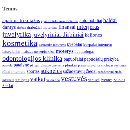
Temos
baldai
apatinis trikotažas
automobiliai
apatinis trikotažas moterims
interjeras
finansai
dantys
drabužiai moterims
darbas
juvelyrika
juvelyriniai dirbiniai
kelionės
kosmetika
kvepalai
kvepalai internetu
kosmetika moterims
moterys
laisvalaikis
maistas
odontologas
moteriški rūbai
odontologijos klinika
papuošalai
papuošalų prekyba
patalynė
plaukai
paskola
pinigai
plastinė operacija
prezervatyvai
psichologas
remontas
suknelės
sportas
sužadėtuvių žiedai
rūbai internetu
sužadėtuvių žiedai
vestuvės
vaikai
žaislai
urologas
virtuvė
šventės
internetu
veido oda
žiedai