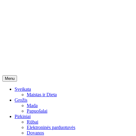
Skip
Menu
to
content
Sveikata
Maistas ir Dieta
Grožis
Mada
Papuošalai
Pirkiniai
Rūbai
Elektroninės parduotuvės
Dovanos