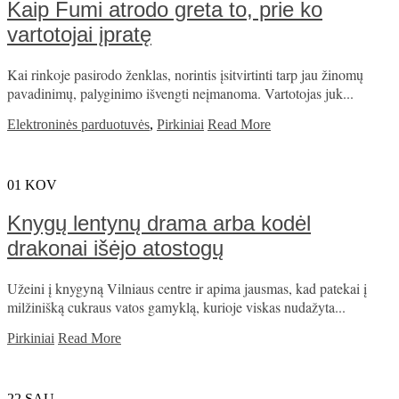
Kaip Fumi atrodo greta to, prie ko
vartotojai įpratę
Kai rinkoje pasirodo ženklas, norintis įsitvirtinti tarp jau žinomų
pavadinimų, palyginimo išvengti neįmanoma. Vartotojas juk...
Elektroninės parduotuvės
,
Pirkiniai
Read More
01
KOV
Knygų lentynų drama arba kodėl
drakonai išėjo atostogų
Užeini į knygyną Vilniaus centre ir apima jausmas, kad patekai į
milžinišką cukraus vatos gamyklą, kurioje viskas nudažyta...
Pirkiniai
Read More
22
SAU