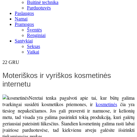
Buitinė technika
Parduotuvės
Paslaugos
Namai
Pramogos
Šventės
Renginiai
Santykiai
Seksas
Vaikai
22
GRU
Moteriškos ir vyriškos kosmetinės
internetu
Neretai tenka pagalvoti apie tai, kur būtų galima
tvarkingai susidėti kosmetikos priemones, ir
kosmetinės
čia yra
tiesiog nepakeičiamos. Jos gali praversti ir namuose, ir kelionių
metu, tad visada yra galima pasirinkti tokią produkciją, kuri galėtų
geriausiai pateisinti lūkesčius. Šiandien kosmetinių galima rasti labai
įvairiose parduotuvėse, tad kiekvienu atveju galėsite išsirinkti
tinkamiausias prekes.