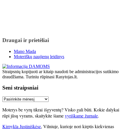
Draugai ir prietėliai
Mano Mada
Moteriškų naujienų leidinys
Straipsnių kopijuoti ar kitaip naudoti be administracijos sutikimo
draudžiama. Turiniu rūpinasi Rasytojas.lt.
Seni straipsniai
Seni
straipsniai
Moterys be vyrų tikrai išgyventų? Visko gali būti. Kokie dalykai
rūpi jūsų vyrams, skaitykite šiame
vyriškame žurnale
.
Kirpykla Justiniškėse
, Vilniuje, kurioje nori kirptis kiekvienas