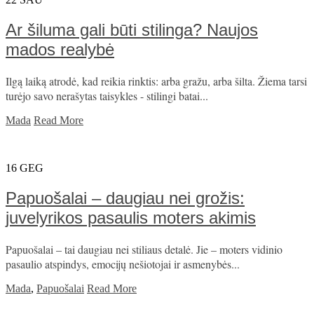
Ar šiluma gali būti stilinga? Naujos
mados realybė
Ilgą laiką atrodė, kad reikia rinktis: arba gražu, arba šilta. Žiema tarsi
turėjo savo nerašytas taisykles - stilingi batai...
Mada
Read More
16
GEG
Papuošalai – daugiau nei grožis:
juvelyrikos pasaulis moters akimis
Papuošalai – tai daugiau nei stiliaus detalė. Jie – moters vidinio
pasaulio atspindys, emocijų nešiotojai ir asmenybės...
Mada
,
Papuošalai
Read More