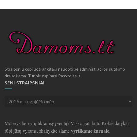
Straipsnių kopijuoti ar kitaip naudoti be administracijos sutikimo
draudžiama. Turiniu rūpinasi Rasytojas.lt.
SENI STRAIPSNIAI
Seni
straipsniai
Moterys be vyrų tikrai išgyventų? Visko gali būti. Kokie dalykai
vyriškame žurnale
rūpi jūsų vyrams, skaitykite šiame
.