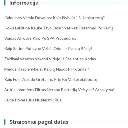
Informacija
Kalėdinės Verslo Dovanos: Kaip Išsiskirti Iš Konkurentų?
Kokia Lakštinė Kaukė Tavo Odai? Netikėti Patarimai, Po Kurių
Veidas Atrodys Kaip Po SPA Procedūros
Kaip Satino Patalynė Veikia Odos Ir Plaukų Būklę?
Žaidimai Vasaros Vakarui Viduje Iš Paslapties Kodas
Medus Kasdienybėje: Kaip Jį Naudoti Protingai?
Kaip Fumi Atrodo Greta To, Prie Ko Vartotojai Įpratę
Ar Jūsų Vandens Filtras Netapo Bakterijų Veisykla? Atsakymai,
Kurie Privers Jus Nusileisti Į Rūsį
Straipsniai pagal datas