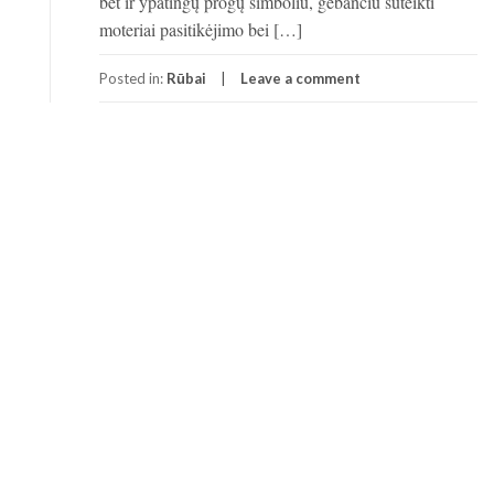
bet ir ypatingų progų simboliu, gebančiu suteikti
moteriai pasitikėjimo bei […]
Posted in:
Rūbai
Leave a comment