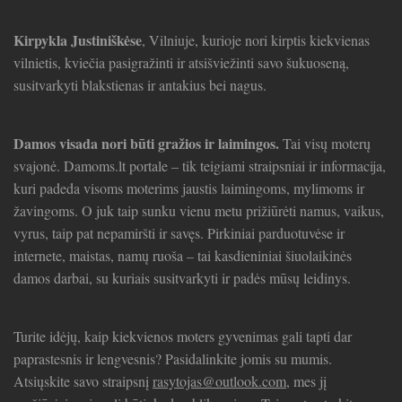
Kirpykla Justiniškėse
, Vilniuje, kurioje nori kirptis kiekvienas
vilnietis, kviečia pasigražinti ir atsišviežinti savo šukuoseną,
susitvarkyti blakstienas ir antakius bei nagus.
Damos visada nori būti gražios ir laimingos.
Tai visų moterų
svajonė. Damoms.lt portale – tik teigiami straipsniai ir informacija,
kuri padeda visoms moterims jaustis laimingoms, mylimoms ir
žavingoms. O juk taip sunku vienu metu prižiūrėti namus, vaikus,
vyrus, taip pat nepamiršti ir savęs. Pirkiniai parduotuvėse ir
internete, maistas, namų ruoša – tai kasdieniniai šiuolaikinės
damos darbai, su kuriais susitvarkyti ir padės mūsų leidinys.
Turite idėjų, kaip kiekvienos moters gyvenimas gali tapti dar
paprastesnis ir lengvesnis? Pasidalinkite jomis su mumis.
Atsiųskite savo straipsnį
rasytojas@outlook.com
, mes jį