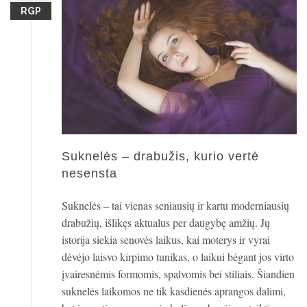
RGP
Suknelės – drabužis, kurio vertė
nesensta
Suknelės – tai vienas seniausių ir kartu moderniausių
drabužių, išlikęs aktualus per daugybę amžių. Jų
istorija siekia senovės laikus, kai moterys ir vyrai
dėvėjo laisvo kirpimo tunikas, o laikui bėgant jos virto
įvairesnėmis formomis, spalvomis bei stiliais. Šiandien
suknelės laikomos ne tik kasdienės aprangos dalimi,