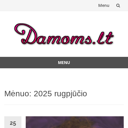
Menu
Skip
to
content
MENU
Skip
to
content
Mėnuo:
2025 rugpjūčio
25