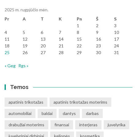
2025 m. rugpjūčio mėn.
Pr
A
T
K
Pn
Š
S
1
2
3
4
5
6
7
8
9
10
11
12
13
14
15
16
17
18
19
20
21
22
23
24
25
26
27
28
29
30
31
« Geg
Rgs »
Temos
apatinis trikotažas
apatinis trikotažas moterims
automobiliai
baldai
dantys
darbas
drabužiai moterims
finansai
interjeras
juvelyrika
juvelyriniai dirbiniai
kelionės
kosmetika