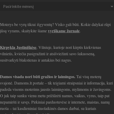
Seni
straipsniai
Moterys be vyrų tikrai išgyventų? Visko gali būti. Kokie dalykai rūpi
vyriškame žurnale
jūsų vyrams, skaitykite šiame
.
Kirpykla Justiniškėse
, Vilniuje, kurioje nori kirptis kiekvienas
vilnietis, kviečia pasigražinti ir atsišviežinti savo šukuoseną,
susitvarkyti blakstienas ir antakius bei nagus.
Damos visada nori būti gražios ir laimingos.
Tai visų moterų
svajonė. Damoms.lt portale – tik teigiami straipsniai ir informacija, kuri
padeda visoms moterims jaustis laimingoms, mylimoms ir žavingoms.
O juk taip sunku vienu metu prižiūrėti namus, vaikus, vyrus, taip pat
nepamiršti ir savęs. Pirkiniai parduotuvėse ir internete, maistas, namų
ruoša – tai kasdieniniai šiuolaikinės damos darbai, su kuriais