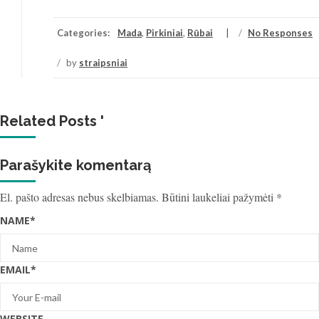
Categories:
Mada
,
Pirkiniai
,
Rūbai
/
No Responses
/
by
straipsniai
Related Posts '
Parašykite komentarą
El. pašto adresas nebus skelbiamas.
Būtini laukeliai pažymėti
*
NAME
*
EMAIL
*
WEBSITE