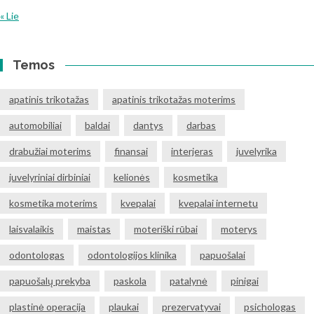
« Lie
Temos
apatinis trikotažas
apatinis trikotažas moterims
automobiliai
baldai
dantys
darbas
drabužiai moterims
finansai
interjeras
juvelyrika
juvelyriniai dirbiniai
kelionės
kosmetika
kosmetika moterims
kvepalai
kvepalai internetu
laisvalaikis
maistas
moteriški rūbai
moterys
odontologas
odontologijos klinika
papuošalai
papuošalų prekyba
paskola
patalynė
pinigai
plastinė operacija
plaukai
prezervatyvai
psichologas