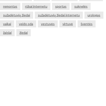
remontas
rūbai internetu
sportas
suknelės
sužadėtuvių žiedai
sužadėtuvių žiedai internetu
urologas
vaikai
veido oda
vestuvės
virtuvė
šventės
žaislai
žiedai