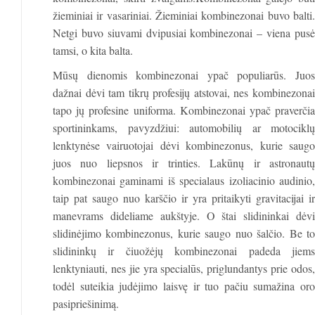
žieminiai ir vasariniai. Žieminiai kombinezonai buvo balti.
Netgi buvo siuvami dvipusiai kombinezonai – viena pusė
tamsi, o kita balta.
Mūsų dienomis kombinezonai ypač populiarūs. Juos
dažnai dėvi tam tikrų profesijų atstovai, nes kombinezonai
tapo jų profesine uniforma. Kombinezonai ypač praverčia
sportininkams, pavyzdžiui: automobilių ar motociklų
lenktynėse vairuotojai dėvi kombinezonus, kurie saugo
juos nuo liepsnos ir trinties. Lakūnų ir astronautų
kombinezonai gaminami iš specialaus izoliacinio audinio,
taip pat saugo nuo karščio ir yra pritaikyti gravitacijai ir
manevrams dideliame aukštyje. O štai slidininkai dėvi
slidinėjimo kombinezonus, kurie saugo nuo šalčio. Be to
slidininkų ir čiuožėjų kombinezonai padeda jiems
lenktyniauti, nes jie yra specialūs, priglundantys prie odos,
todėl suteikia judėjimo laisvę ir tuo pačiu sumažina oro
pasipriešinimą.