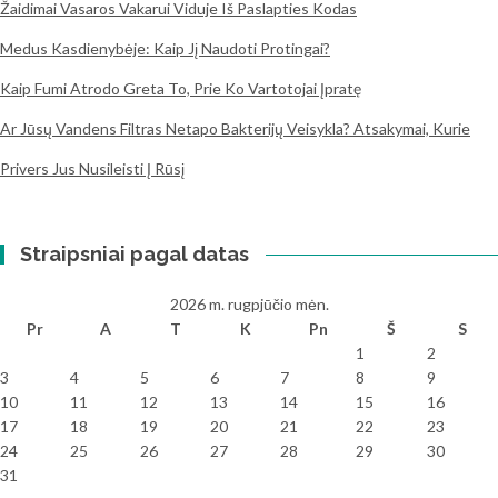
Žaidimai Vasaros Vakarui Viduje Iš Paslapties Kodas
Medus Kasdienybėje: Kaip Jį Naudoti Protingai?
Kaip Fumi Atrodo Greta To, Prie Ko Vartotojai Įpratę
Ar Jūsų Vandens Filtras Netapo Bakterijų Veisykla? Atsakymai, Kurie
Privers Jus Nusileisti Į Rūsį
Straipsniai pagal datas
2026 m. rugpjūčio mėn.
Pr
A
T
K
Pn
Š
S
1
2
3
4
5
6
7
8
9
10
11
12
13
14
15
16
17
18
19
20
21
22
23
24
25
26
27
28
29
30
31