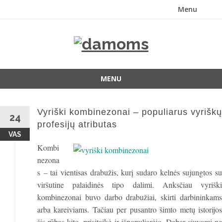
Menu
Skip
to
content
MENU
Skip
to
Vyriški kombinezonai – populiarus vyriškų
content
24
profesijų atributas
VAS
Kombi
nezona
s – tai vientisas drabužis, kurį sudaro kelnės sujungtos su
viršutine palaidinės tipo dalimi. Anksčiau vyriški
kombinezonai buvo darbo drabužiai, skirti darbininkams
arba kareiviams. Tačiau per pusantro šimto metų istorijos
šis rūbas kito, prisitaikė ir išpopuliarėjo. Dabar siuvami ne