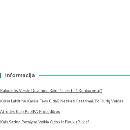
Informacija
Kalėdinės Verslo Dovanos: Kaip Išsiskirti Iš Konkurentų?
Kokia Lakštinė Kaukė Tavo Odai? Netikėti Patarimai, Po Kurių Veidas
Atrodys Kaip Po SPA Procedūros
Kaip Satino Patalynė Veikia Odos Ir Plaukų Būklę?