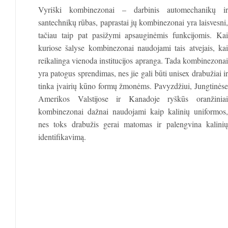
Vyriški kombinezonai – darbinis automechanikų ir
santechnikų rūbas, paprastai jų kombinezonai yra laisvesni,
tačiau taip pat pasižymi apsauginėmis funkcijomis. Kai
kuriose šalyse kombinezonai naudojami tais atvejais, kai
reikalinga vienoda institucijos apranga. Tada kombinezonai
yra patogus sprendimas, nes jie gali būti unisex drabužiai ir
tinka įvairių kūno formų žmonėms. Pavyzdžiui, Jungtinėse
Amerikos Valstijose ir Kanadoje ryškūs oranžiniai
kombinezonai dažnai naudojami kaip kalinių uniformos,
nes toks drabužis gerai matomas ir palengvina kalinių
identifikavimą.