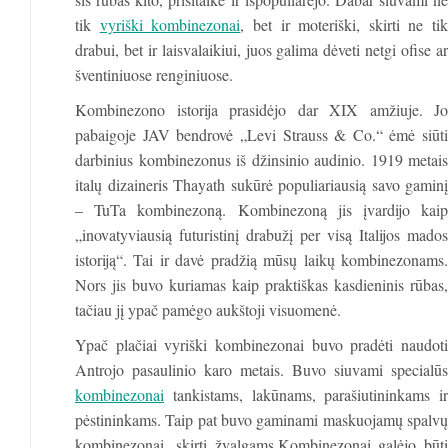
tik
vyriški kombinezonai
, bet ir moteriški, skirti ne tik
drabui, bet ir laisvalaikiui, juos galima dėveti netgi ofise ar
šventiniuose renginiuose.
Kombinezono istorija prasidėjo dar XIX amžiuje. Jo
pabaigoje JAV bendrovė „Levi Strauss & Co.“ ėmė siūti
darbinius kombinezonus iš džinsinio audinio. 1919 metais
italų dizaineris Thayath sukūrė populiariausią savo gaminį
– TuTa kombinezoną. Kombinezoną jis įvardijo kaip
„inovatyviausią futuristinį drabužį per visą Italijos mados
istoriją“. Tai ir davė pradžią mūsų laikų kombinezonams.
Nors jis buvo kuriamas kaip praktiškas kasdieninis rūbas,
tačiau jį ypač pamėgo aukštoji visuomenė.
Ypač plačiai vyriški kombinezonai buvo pradėti naudoti
Antrojo pasaulinio karo metais. Buvo siuvami specialūs
kombinezonai
tankistams, lakūnams, parašiutininkams ir
pėstininkams. Taip pat buvo gaminami maskuojamų spalvų
kombinezonai, skirti žvalgams.Kombinezonai galėjo būti