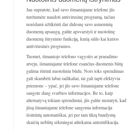
Jau supratote, kad savo išmaniajame telefone jūs
turėtumėte naudoti antivirusinę programą, tačiau
norėdami užtikrinti dar didesnę savo asmeninių
duomenų apsaugą, galite apsvarstyti ir nuotolinę
duomenų ištrynimo funkciją, kurią siūlo kai kurios
antivirusinės programos.
Tuomet, išmaniojo telefono vagystės ar praradimo
atveju, išmaniajame telefone esančius duomenis būtų
galima ištrinti nuotoliniu būdu. Nors toks sprendimas
gali skambėti labai radikaliai, tai gali tapti efektyvia
priemone – ypač, jei jūs savo išmaniajame telefone
saugote daug svarbios informacijos. Be to, kaip
alternatyvą tokiam sprendimui, jūs galite nustatyti, kad
jūsų išmaniajame telefone saugoma informacija
išsitrintų automatiškai, jei per tam tikrą bandymų
skaičių nebūtų sėkmingai atliekama autentifikacija.