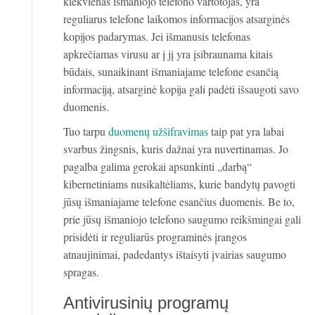
kiekvienas išmaniojo telefono vartotojas, yra
reguliarus telefone laikomos informacijos atsarginės
kopijos padarymas. Jei išmanusis telefonas
apkrečiamas virusu ar į jį yra įsibraunama kitais
būdais, sunaikinant išmaniajame telefone esančią
informaciją, atsarginė kopija gali padėti išsaugoti savo
duomenis.
Tuo tarpu
duomenų užšifravimas
taip pat yra labai
svarbus žingsnis, kuris dažnai yra nuvertinamas. Jo
pagalba galima gerokai apsunkinti „darbą“
kibernetiniams nusikaltėliams, kurie bandytų pavogti
jūsų išmaniajame telefone esančius duomenis. Be to,
prie jūsų išmaniojo telefono saugumo reikšmingai gali
prisidėti ir reguliarūs programinės įrangos
atnaujinimai, padedantys ištaisyti įvairias saugumo
spragas.
Antivirusinių programų