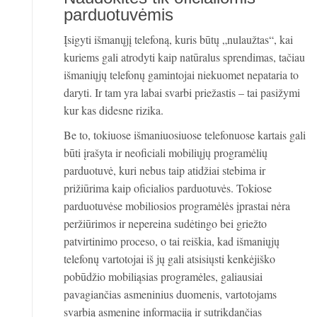
parduotuvėmis
Įsigyti išmanųjį telefoną, kuris būtų „nulaužtas“, kai
kuriems gali atrodyti kaip natūralus sprendimas, tačiau
išmaniųjų telefonų gamintojai niekuomet nepataria to
daryti. Ir tam yra labai svarbi priežastis – tai pasižymi
kur kas didesne rizika.
Be to, tokiuose išmaniuosiuose telefonuose kartais gali
būti įrašyta ir neoficiali mobiliųjų programėlių
parduotuvė, kuri nebus taip atidžiai stebima ir
prižiūrima kaip oficialios parduotuvės. Tokiose
parduotuvėse mobiliosios programėlės įprastai nėra
peržiūrimos ir nepereina sudėtingo bei griežto
patvirtinimo proceso, o tai reiškia, kad išmaniųjų
telefonų vartotojai iš jų gali atsisiųsti kenkėjiško
pobūdžio mobiliąsias programėles, galiausiai
pavagiančias asmeninius duomenis, vartotojams
svarbią asmeninę informaciją ir sutrikdančias