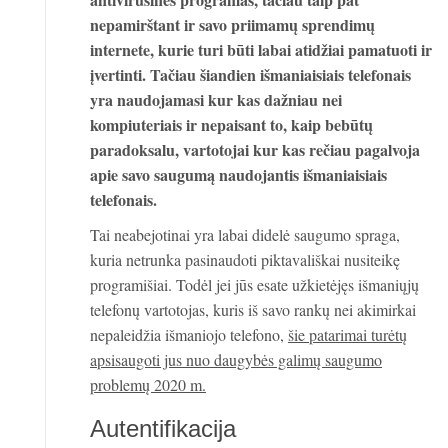
nepamirštant ir savo priimamų sprendimų
internete, kurie turi būti labai atidžiai pamatuoti ir
įvertinti. Tačiau šiandien išmaniaisiais telefonais
yra naudojamasi kur kas dažniau nei
kompiuteriais ir nepaisant to, kaip bebūtų
paradoksalu, vartotojai kur kas rečiau pagalvoja
apie savo saugumą naudojantis išmaniaisiais
telefonais.
Tai neabejotinai yra labai didelė saugumo spraga,
kuria netrunka pasinaudoti piktavališkai nusiteikę
programišiai. Todėl jei jūs esate užkietėjęs išmaniųjų
telefonų vartotojas, kuris iš savo rankų nei akimirkai
nepaleidžia išmaniojo telefono,
šie patarimai turėtų
apsisaugoti jus nuo daugybės galimų saugumo
problemų 2020 m.
Autentifikacija