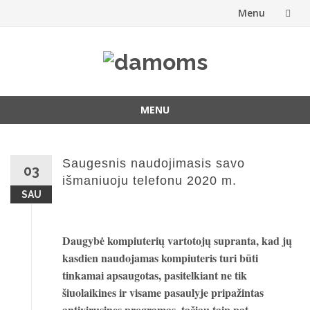
Menu
Skip
to
content
MENU
Skip
to
content
Saugesnis naudojimasis savo
03
išmaniuoju telefonu 2020 m.
SAU
Daugybė kompiuterių vartotojų supranta, kad jų
kasdien naudojamas kompiuteris turi būti
tinkamai apsaugotas, pasitelkiant ne tik
šiuolaikines ir visame pasaulyje pripažintas
antivirusines programas, tačiau taip pat