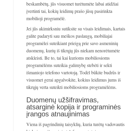
beskambėtų, jūs visuomet turėtumėte labai atidžiai
įvertinti tai, kokių leidimų prašo jūsų pasirinkta
mobilioji programėlė.
Jei jūs akimirksniu sutiksite su visais leidimais, kartais
galite padaryti sau meškos paslaugą, mobiliajai
programėlei suteikiant prieigą prie savo asmeninių
duomenų, kurių iš tikrųjų jūs niekam nenorėtumėte
atskleisti. Be to, tai kai kurioms mobiliosioms
programėlėms suteikia galimybę stebėti ir sekti
išmaniojo telefono vartotoją. Todėl būkite budrūs ir
visuomet gerai apgalvokite, kokius leidimus jums iš
tikrųjų verta suteikti mobiliosioms programėlėms.
Duomenų užšifravimas,
atsarginė kopija ir programinės
įrangos atnaujinimas
Viena iš pagrindinių taisyklių, kuria turėtų vadovautis