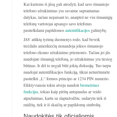
Kai kuriems iš jūsų gali atrodyti, kad savo išmaniojo
telefono užrakinimas yra savaime suprantamas
dalykas, tačiau nepaisant to, anaiptol ne visi išmaniųjų
telefonų vartotojai apsaugo savo telefonus
pasitelkdami papildomos
autentifikacijos
galimybę.
JAV atliktų tyrimų duomenys rodo, kad beveik
trečdalis amerikiečių nenaudoja jokios išmaniojo
telefono ekrano užrakinimo priemonės. Tačiau jei jūs
naudojate išmanųjį telefoną, jo užrakinimas yra tiesiog
būtinas. Ir dėl to negali būti jokių diskusijų. Tuo tarpu
naudojat autentifikacijos funkciją, tikrai neturėtumėte
pasitelkti „L“ formos principo ar 1234 PIN numerio.
Efektyviausia tokiu atveju naudoti
biometrines
funkcijas
, tokias kaip pirštų antspaudas ar veido
atpažinimas, kartu su slaptažodžiu, sudarytu tiek iš
raidžių, tiek ir iš skaičių ar papildomų simbolių.
Naudokitės tik oficialiomis