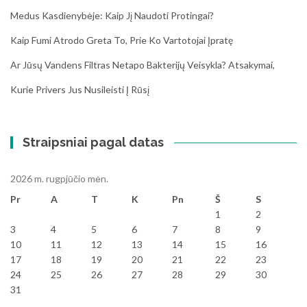
Medus Kasdienybėje: Kaip Jį Naudoti Protingai?
Kaip Fumi Atrodo Greta To, Prie Ko Vartotojai Įpratę
Ar Jūsų Vandens Filtras Netapo Bakterijų Veisykla? Atsakymai,
Kurie Privers Jus Nusileisti Į Rūsį
Straipsniai pagal datas
2026 m. rugpjūčio mėn.
Pr
A
T
K
Pn
Š
S
1
2
3
4
5
6
7
8
9
10
11
12
13
14
15
16
17
18
19
20
21
22
23
24
25
26
27
28
29
30
31