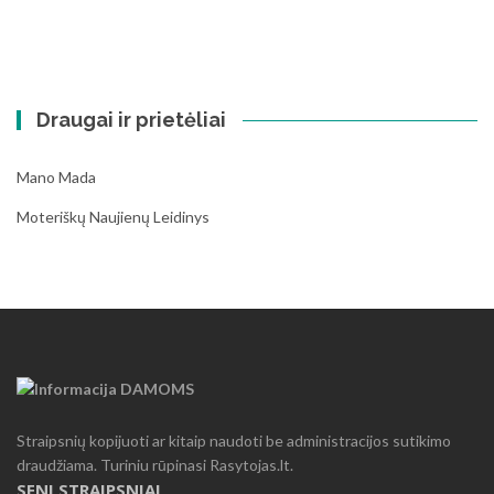
Draugai ir prietėliai
Mano Mada
Moteriškų Naujienų Leidinys
Straipsnių kopijuoti ar kitaip naudoti be administracijos sutikimo
draudžiama. Turiniu rūpinasi Rasytojas.lt.
SENI STRAIPSNIAI