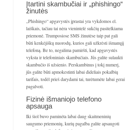
Įtartini skambučiai ir „phishingo“
žinutės
„Phishingo“ apgavystės įprastai yra vykdomos el.
laiškais, tačiau tai nėra vienintelė sukčių pasitelkiama
priemonė. Trumposiose SMS žinutėse taip pat gali
būti kenkėjiškų nuorodų, kurios gali užkrėsti išmanųjį
telefoną. Be to, negalima pamiršti, kad apgavystės
vyksta ir telefoniniais skambučiais. Jūs galite sulaukti
skambučio iš užsienio. Perskambinus į tokį numerį,
jūs galite būti apmokestinti labai dideliais pokalbių
tarifais, todėl prieš darydami tai, turėtumėte labai gerai
pagalvoti.
Fizinė išmaniojo telefono
apsauga
Iki šiol buvo paminėta labai daug skaitmeninių
saugumo priemonių, kurių pagalba galite apsaugoti