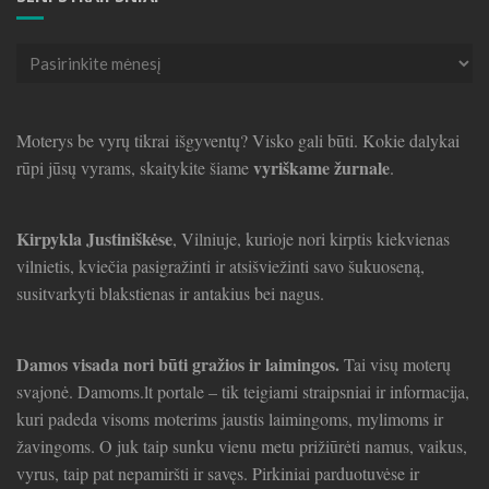
Seni
straipsniai
Moterys be vyrų tikrai išgyventų? Visko gali būti. Kokie dalykai
vyriškame žurnale
rūpi jūsų vyrams, skaitykite šiame
.
Kirpykla Justiniškėse
, Vilniuje, kurioje nori kirptis kiekvienas
vilnietis, kviečia pasigražinti ir atsišviežinti savo šukuoseną,
susitvarkyti blakstienas ir antakius bei nagus.
Damos visada nori būti gražios ir laimingos.
Tai visų moterų
svajonė. Damoms.lt portale – tik teigiami straipsniai ir informacija,
kuri padeda visoms moterims jaustis laimingoms, mylimoms ir
žavingoms. O juk taip sunku vienu metu prižiūrėti namus, vaikus,
vyrus, taip pat nepamiršti ir savęs. Pirkiniai parduotuvėse ir