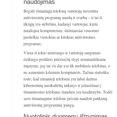
naudojimas
Begalė išmaniųjų telefonų vartotojų nuvertina
antivirusinių programų naudą ir svarbą – ir tai iš
tikrųjų yra stebėtina, kadangi vartotojai, kurie
naudojasi kompiuteriais, dažniausiai visuomet
pasitelkia vienokias ar kitokias antivirusines
programas.
Viena iš tokio neteisingo ir vartotojų saugumui
rizikingo požiūrio priežasčių slypi senamadiškame
mąstyme, jog tai vis dar yra tik mobilusis telefonas, o
ne asmeninis kišeninis kompiuteris. Tačiau statistika
rodo, kad išmanieji telefonai yra labai dažnas
kibernetinių nusikaltėlių taikinys ir įsilaužimai į
išmaniuosius telefonus šiandien yra kasdienybė. Todėl
savo išmaniajame telefone privalu naudoti patikimą
antivirusinę programinę įrangą.
Nuotolinis duomenų ištrynimas