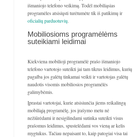
išmaniojo telefono veikimą. Todėl mobiliąsias
programėles atsisiųsti turėtumėte tik iš patikimų ir
oficialių parduotuvių
.
Mobiliosioms programėlėms
suteikiami leidimai
Kiekviena mobilioji programėlė prašo išmaniojo
telefono vartotojo suteikti jai tam tikrus leidimus, kurių
pagalba jos galėtų tinkamai veikti ir vartotojas galėtų
naudotis visomis mobiliosios programėlės
galimybėmis.
Įprastai vartotojai, kurie atsisiunčia jiems reikalingą
mobiliąją programėlę, jos įrašymo metu nė
nežiūrėdami ir nesigilindami sutinka suteikti visus
prašomus leidimus, spustelėdami vos vieną ar kelis
mygtukus. Tačiau nepaisant to, kaip patogiai visa tai