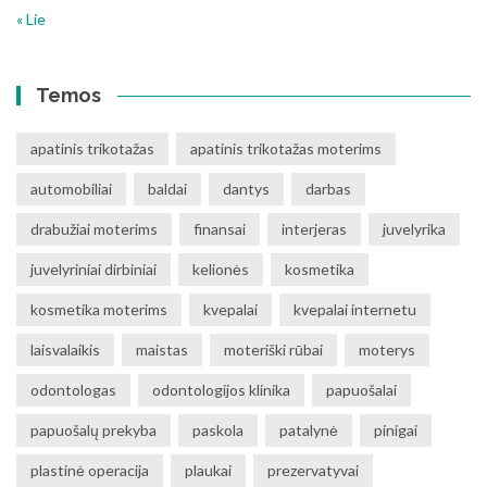
« Lie
Temos
apatinis trikotažas
apatinis trikotažas moterims
automobiliai
baldai
dantys
darbas
drabužiai moterims
finansai
interjeras
juvelyrika
juvelyriniai dirbiniai
kelionės
kosmetika
kosmetika moterims
kvepalai
kvepalai internetu
laisvalaikis
maistas
moteriški rūbai
moterys
odontologas
odontologijos klinika
papuošalai
papuošalų prekyba
paskola
patalynė
pinigai
plastinė operacija
plaukai
prezervatyvai