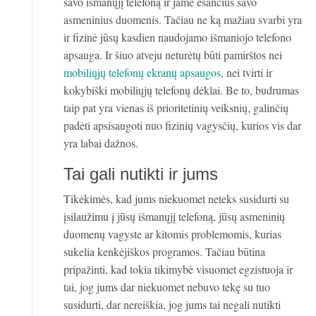
savo išmanųjį telefoną ir jame esančius savo
asmeninius duomenis. Tačiau ne ką mažiau svarbi yra
ir fizinė jūsų kasdien naudojamo išmaniojo telefono
apsauga. Ir šiuo atveju neturėtų būti pamirštos nei
mobiliųjų telefonų ekranų apsaugos
, nei tvirti ir
kokybiški mobiliųjų telefonų dėklai. Be to, budrumas
taip pat yra vienas iš prioritetinių veiksnių, galinčių
padėti apsisaugoti nuo fizinių vagysčių, kurios vis dar
yra labai dažnos.
Tai gali nutikti ir jums
Tikėkimės, kad jums niekuomet neteks susidurti su
įsilaužimu į jūsų išmanųjį telefoną, jūsų asmeninių
duomenų vagyste ar kitomis problemomis, kurias
sukelia kenkėjiškos programos. Tačiau būtina
pripažinti, kad tokia tikimybė visuomet egzistuoja ir
tai, jog jums dar niekuomet nebuvo tekę su tuo
susidurti, dar nereiškia, jog jums tai negali nutikti