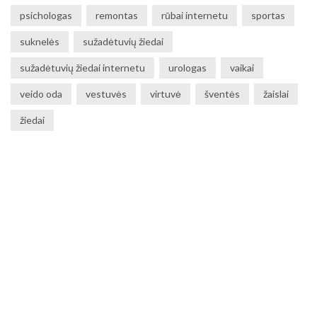
psichologas
remontas
rūbai internetu
sportas
suknelės
sužadėtuvių žiedai
sužadėtuvių žiedai internetu
urologas
vaikai
veido oda
vestuvės
virtuvė
šventės
žaislai
žiedai