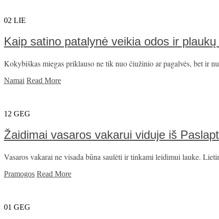
02
LIE
Kaip satino patalynė veikia odos ir plaukų
Kokybiškas miegas priklauso ne tik nuo čiužinio ar pagalvės, bet ir n
Namai
Read More
12
GEG
Žaidimai vasaros vakarui viduje iš Paslap
Vasaros vakarai ne visada būna saulėti ir tinkami leidimui lauke. Lieti
Pramogos
Read More
01
GEG