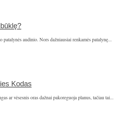
 būklę?
uo patalynės audinio. Nors dažniausiai renkamės patalynę...
ties Kodas
ngas ar vėsesnis oras dažnai pakoreguoja planus, tačiau tai...