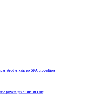
eidas atrodys kaip po SPA procedūros
e privers jus nusileisti į rūsį