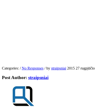
Categories:
/
No Responses
/
by
straipsniai
2015 27 rugpjūčio
Post Author:
straipsniai