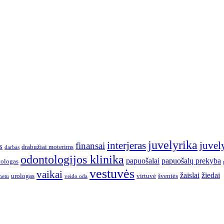
juvelyrika
interjeras
juvely
finansai
s
drabužiai moterims
darbas
odontologijos klinika
papuošalai
papuošalų prekyba
ologas
vestuvės
vaikai
žaislai
žiedai
urologas
virtuvė
šventės
netu
veido oda