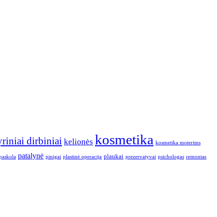
kosmetika
riniai dirbiniai
kelionės
kosmetika moterims
patalynė
plaukai
paskola
pinigai
plastinė operacija
prezervatyvai
psichologas
remontas