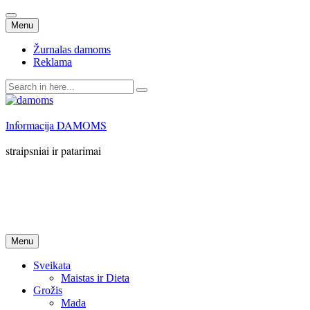
Skip
Menu
to
content
Žurnalas damoms
Reklama
Search
for:
Informacija DAMOMS
straipsniai ir patarimai
Skip
Menu
to
content
Sveikata
Maistas ir Dieta
Grožis
Mada