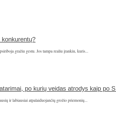
iš konkurentų?
riboja gražiu gestu. Jos tampa realiu įrankiu, kuris...
patarimai, po kurių veidas atrodys kaip po
usių ir labiausiai atpalaiduojančių grožio priemonių...