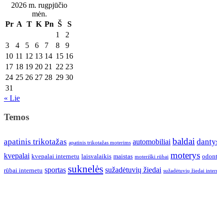
2026 m. rugpjūčio
mėn.
Pr
A
T
K
Pn
Š
S
1
2
3
4
5
6
7
8
9
10
11
12
13
14
15
16
17
18
19
20
21
22
23
24
25
26
27
28
29
30
31
« Lie
Temos
baldai
apatinis trikotažas
danty
automobiliai
apatinis trikotažas moterims
moterys
kvepalai
kvepalai internetu
laisvalaikis
maistas
odont
moteriški rūbai
suknelės
sportas
sužadėtuvių žiedai
rūbai internetu
sužadėtuvių žiedai inter