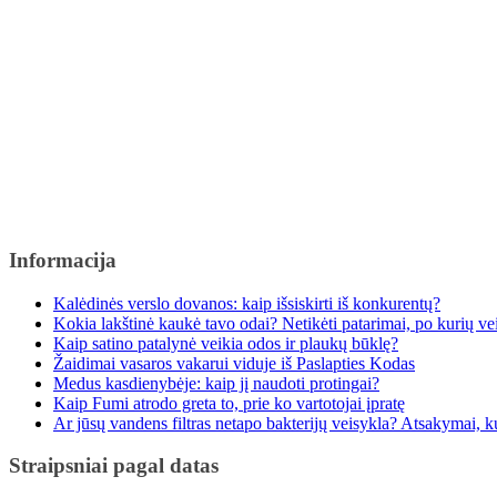
Informacija
Kalėdinės verslo dovanos: kaip išsiskirti iš konkurentų?
Kokia lakštinė kaukė tavo odai? Netikėti patarimai, po kurių v
Kaip satino patalynė veikia odos ir plaukų būklę?
Žaidimai vasaros vakarui viduje iš Paslapties Kodas
Medus kasdienybėje: kaip jį naudoti protingai?
Kaip Fumi atrodo greta to, prie ko vartotojai įpratę
Ar jūsų vandens filtras netapo bakterijų veisykla? Atsakymai, kuri
Straipsniai pagal datas