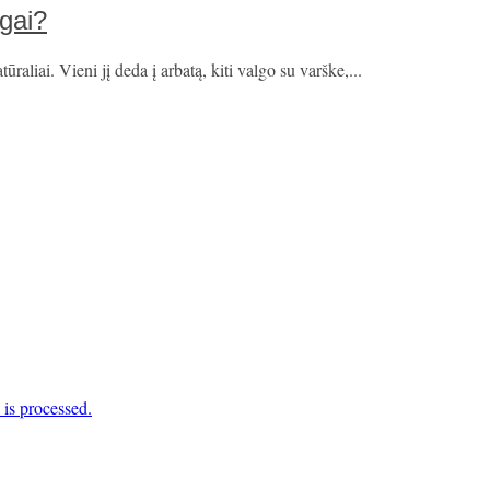
ngai?
aliai. Vieni jį deda į arbatą, kiti valgo su varške,...
is processed.