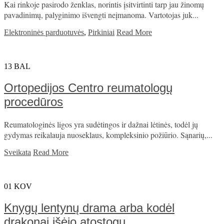
Kai rinkoje pasirodo ženklas, norintis įsitvirtinti tarp jau žinomų
pavadinimų, palyginimo išvengti neįmanoma. Vartotojas juk...
Elektroninės parduotuvės
,
Pirkiniai
Read More
13
BAL
Ortopedijos Centro reumatologų
procedūros
Reumatologinės ligos yra sudėtingos ir dažnai lėtinės, todėl jų
gydymas reikalauja nuoseklaus, kompleksinio požiūrio. Sąnarių,...
Sveikata
Read More
01
KOV
Knygų lentynų drama arba kodėl
drakonai išėjo atostogų