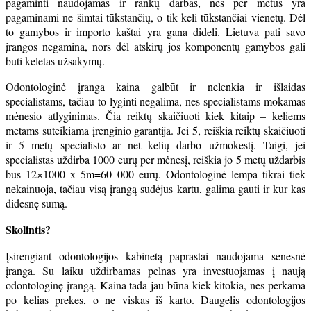
pagaminti naudojamas ir rankų darbas, nes per metus yra
pagaminami ne šimtai tūkstančių, o tik keli tūkstančiai vienetų. Dėl
to gamybos ir importo kaštai yra gana dideli. Lietuva pati savo
įrangos negamina, nors dėl atskirų jos komponentų gamybos gali
būti keletas užsakymų.
Odontologinė įranga kaina galbūt ir nelenkia ir išlaidas
specialistams, tačiau to lyginti negalima, nes specialistams mokamas
mėnesio atlyginimas. Čia reiktų skaičiuoti kiek kitaip – keliems
metams suteikiama įrenginio garantija. Jei 5, reiškia reiktų skaičiuoti
ir 5 metų specialisto ar net kelių darbo užmokestį. Taigi, jei
specialistas uždirba 1000 eurų per mėnesį, reiškia jo 5 metų uždarbis
bus 12×1000 x 5m=60 000 eurų. Odontologinė lempa tikrai tiek
nekainuoja, tačiau visą įrangą sudėjus kartu, galima gauti ir kur kas
didesnę sumą.
Skolintis?
Įsirengiant odontologijos kabinetą paprastai naudojama senesnė
įranga. Su laiku uždirbamas pelnas yra investuojamas į naują
odontologinę įrangą. Kaina tada jau būna kiek kitokia, nes perkama
po kelias prekes, o ne viskas iš karto. Daugelis odontologijos