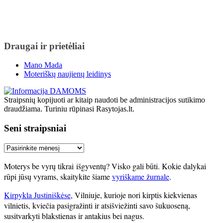
Draugai ir prietėliai
Mano Mada
Moteriškų naujienų leidinys
Straipsnių kopijuoti ar kitaip naudoti be administracijos sutikimo
draudžiama. Turiniu rūpinasi Rasytojas.lt.
Seni straipsniai
Seni
straipsniai
Moterys be vyrų tikrai išgyventų? Visko gali būti. Kokie dalykai
rūpi jūsų vyrams, skaitykite šiame
vyriškame žurnale
.
Kirpykla Justiniškėse
, Vilniuje, kurioje nori kirptis kiekvienas
vilnietis, kviečia pasigražinti ir atsišviežinti savo šukuoseną,
susitvarkyti blakstienas ir antakius bei nagus.