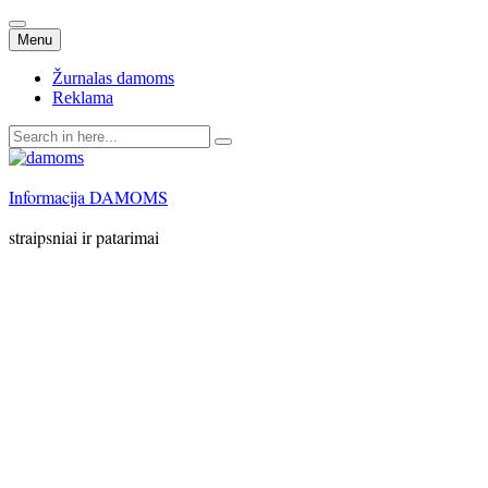
Skip
Menu
to
content
Žurnalas damoms
Reklama
Search
for:
Informacija DAMOMS
straipsniai ir patarimai