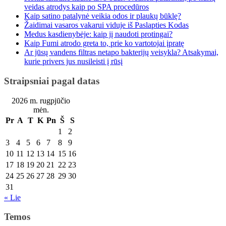
veidas atrodys kaip po SPA procedūros
Kaip satino patalynė veikia odos ir plaukų būklę?
Žaidimai vasaros vakarui viduje iš Paslapties Kodas
Medus kasdienybėje: kaip jį naudoti protingai?
Kaip Fumi atrodo greta to, prie ko vartotojai įpratę
Ar jūsų vandens filtras netapo bakterijų veisykla? Atsakymai,
kurie privers jus nusileisti į rūsį
Straipsniai pagal datas
2026 m. rugpjūčio
mėn.
Pr
A
T
K
Pn
Š
S
1
2
3
4
5
6
7
8
9
10
11
12
13
14
15
16
17
18
19
20
21
22
23
24
25
26
27
28
29
30
31
« Lie
Temos