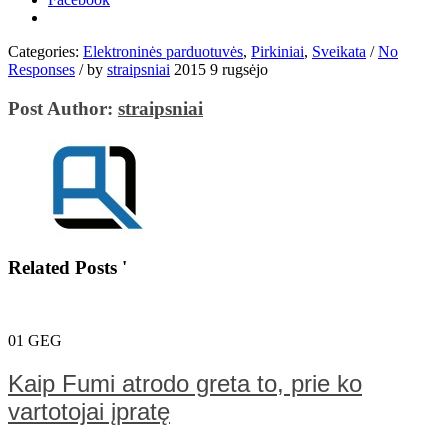
Categories:
Elektroninės parduotuvės
,
Pirkiniai
,
Sveikata
/
No
Responses
/
by
straipsniai
2015 9 rugsėjo
Post Author:
straipsniai
Related Posts '
01
GEG
Kaip Fumi atrodo greta to, prie ko
vartotojai įpratę