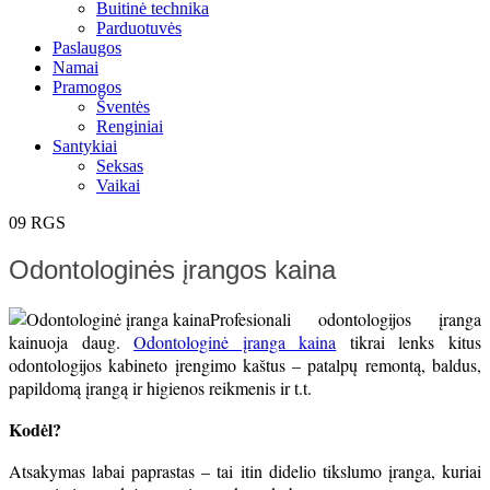
Buitinė technika
Parduotuvės
Paslaugos
Namai
Pramogos
Šventės
Renginiai
Santykiai
Seksas
Vaikai
09
RGS
Odontologinės įrangos kaina
Profesionali odontologijos įranga
kainuoja daug.
Odontologinė įranga kaina
tikrai lenks kitus
odontologijos kabineto įrengimo kaštus – patalpų remontą, baldus,
papildomą įrangą ir higienos reikmenis ir t.t.
Kodėl?
Atsakymas labai paprastas – tai itin didelio tikslumo įranga, kuriai