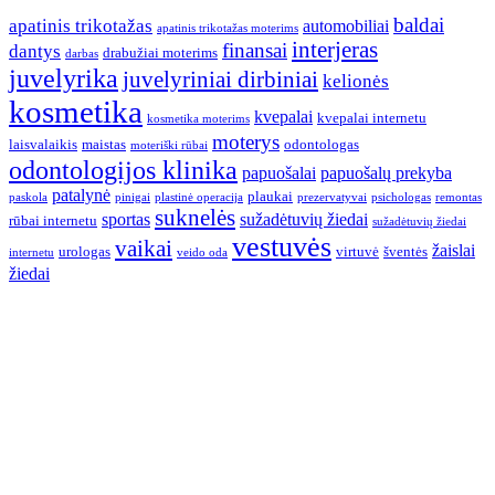
baldai
apatinis trikotažas
automobiliai
apatinis trikotažas moterims
interjeras
finansai
dantys
drabužiai moterims
darbas
juvelyrika
juvelyriniai dirbiniai
kelionės
kosmetika
kvepalai
kvepalai internetu
kosmetika moterims
moterys
laisvalaikis
maistas
odontologas
moteriški rūbai
odontologijos klinika
papuošalai
papuošalų prekyba
patalynė
plaukai
paskola
pinigai
plastinė operacija
prezervatyvai
psichologas
remontas
suknelės
sportas
sužadėtuvių žiedai
rūbai internetu
sužadėtuvių žiedai
vestuvės
vaikai
žaislai
urologas
virtuvė
šventės
internetu
veido oda
žiedai