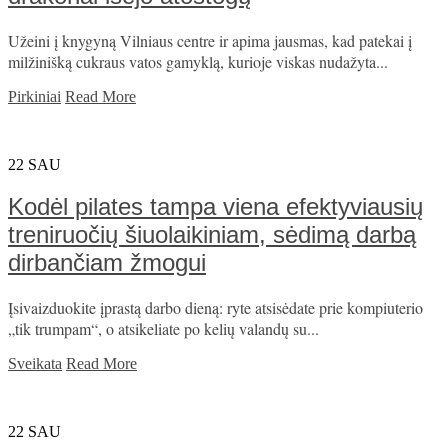
Užeini į knygyną Vilniaus centre ir apima jausmas, kad patekai į
milžinišką cukraus vatos gamyklą, kurioje viskas nudažyta...
Pirkiniai
Read More
22
SAU
Kodėl pilates tampa viena efektyviausių
treniruočių šiuolaikiniam, sėdimą darbą
dirbančiam žmogui
Įsivaizduokite įprastą darbo dieną: ryte atsisėdate prie kompiuterio
„tik trumpam“, o atsikeliate po kelių valandų su...
Sveikata
Read More
22
SAU