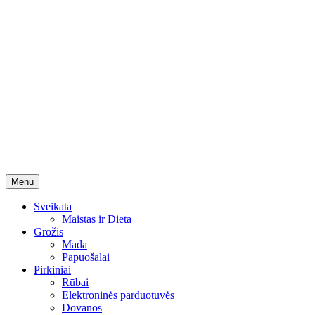
Skip
Menu
to
content
Sveikata
Maistas ir Dieta
Grožis
Mada
Papuošalai
Pirkiniai
Rūbai
Elektroninės parduotuvės
Dovanos