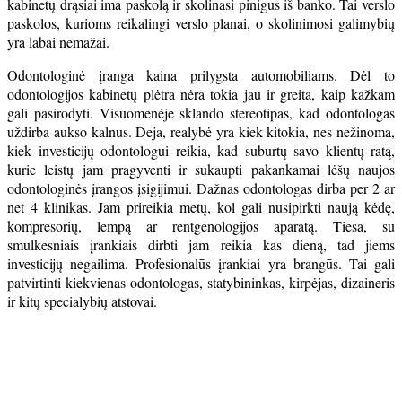
kabinetų drąsiai ima paskolą ir skolinasi pinigus iš banko. Tai verslo
paskolos, kurioms reikalingi verslo planai, o skolinimosi galimybių
yra labai nemažai.
Odontologinė įranga kaina prilygsta automobiliams. Dėl to
odontologijos kabinetų plėtra nėra tokia jau ir greita, kaip kažkam
gali pasirodyti. Visuomenėje sklando stereotipas, kad odontologas
uždirba aukso kalnus. Deja, realybė yra kiek kitokia, nes nežinoma,
kiek investicijų odontologui reikia, kad suburtų savo klientų ratą,
kurie leistų jam pragyventi ir sukaupti pakankamai lėšų naujos
odontologinės įrangos įsigijimui. Dažnas odontologas dirba per 2 ar
net 4 klinikas. Jam prireikia metų, kol gali nusipirkti naują kėdę,
kompresorių, lempą ar rentgenologijos aparatą. Tiesa, su
smulkesniais įrankiais dirbti jam reikia kas dieną, tad jiems
investicijų negailima. Profesionalūs įrankiai yra brangūs. Tai gali
patvirtinti kiekvienas odontologas, statybininkas, kirpėjas, dizaineris
ir kitų specialybių atstovai.