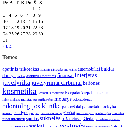
Pr
A
T
K
Pn
Š
S
1
2
3
4
5
6
7
8
9
10
11
12
13
14
15
16
17
18
19
20
21
22
23
24
25
26
27
28
29
30
31
« Lie
Temos
baldai
apatinis trikotažas
automobiliai
apatinis trikotažas moterims
interjeras
finansai
dantys
drabužiai moterims
darbas
juvelyrika
juvelyriniai dirbiniai
kelionės
kosmetika
kvepalai
kvepalai internetu
kosmetika moterims
moterys
laisvalaikis
maistas
odontologas
moteriški rūbai
odontologijos klinika
papuošalai
papuošalų prekyba
patalynė
plaukai
paskola
pinigai
plastinė operacija
prezervatyvai
psichologas
remontas
suknelės
sportas
sužadėtuvių žiedai
rūbai internetu
sužadėtuvių žiedai
vestuvės
vaikai
žaislai
urologas
virtuvė
šventės