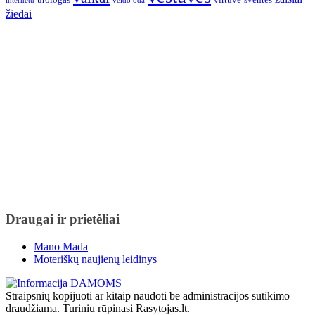
internetu
veido oda
žiedai
Draugai ir prietėliai
Mano Mada
Moteriškų naujienų leidinys
Straipsnių kopijuoti ar kitaip naudoti be administracijos sutikimo
draudžiama. Turiniu rūpinasi Rasytojas.lt.