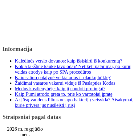
Informacija
Kalėdinės verslo dovanos: kaip išsiskirti iš konkurentų?
Kokia lakštinė kaukė tavo odai? Netikėti patarimai, po kurių
veidas atrodys kaip po SPA procedūros
Kaip satino patalynė veikia odos ir plaukų būklę?
Žaidimai vasaros vakarui viduje iš Paslapties Kodas
Medus kasdienybėje: kaip jį naudoti protingai?
Kaip Fumi atrodo greta to, prie ko vartotojai įpratę
Ar jūsų vandens filtras netapo bakterijų veisykla? Atsakymai,
kurie privers jus nusileisti į rūsį
Straipsniai pagal datas
2026 m. rugpjūčio
mėn.