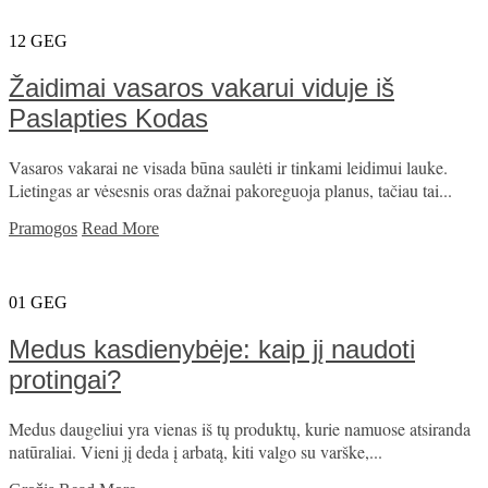
12
GEG
Žaidimai vasaros vakarui viduje iš
Paslapties Kodas
Vasaros vakarai ne visada būna saulėti ir tinkami leidimui lauke.
Lietingas ar vėsesnis oras dažnai pakoreguoja planus, tačiau tai...
Pramogos
Read More
01
GEG
Medus kasdienybėje: kaip jį naudoti
protingai?
Medus daugeliui yra vienas iš tų produktų, kurie namuose atsiranda
natūraliai. Vieni jį deda į arbatą, kiti valgo su varške,...