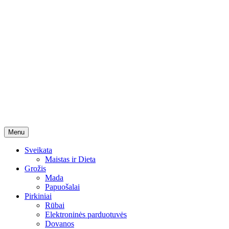
Skip
Menu
to
content
Sveikata
Maistas ir Dieta
Grožis
Mada
Papuošalai
Pirkiniai
Rūbai
Elektroninės parduotuvės
Dovanos