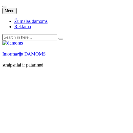
Skip
Menu
to
content
Žurnalas damoms
Reklama
Search
for:
Informacija DAMOMS
straipsniai ir patarimai