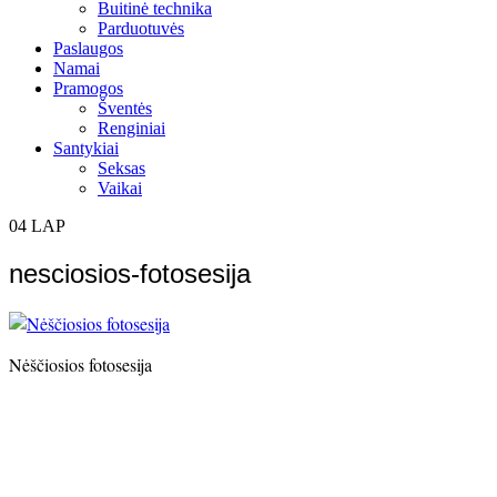
Buitinė technika
Parduotuvės
Paslaugos
Namai
Pramogos
Šventės
Renginiai
Santykiai
Seksas
Vaikai
04
LAP
nesciosios-fotosesija
Nėščiosios fotosesija