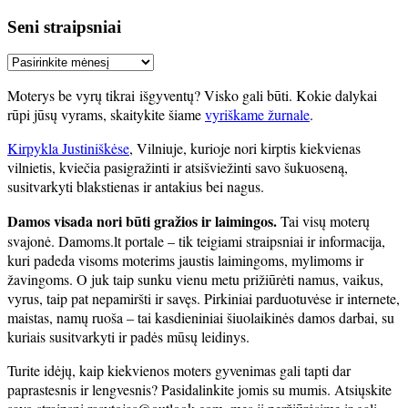
Seni straipsniai
Seni
straipsniai
Moterys be vyrų tikrai išgyventų? Visko gali būti. Kokie dalykai
rūpi jūsų vyrams, skaitykite šiame
vyriškame žurnale
.
Kirpykla Justiniškėse
, Vilniuje, kurioje nori kirptis kiekvienas
vilnietis, kviečia pasigražinti ir atsišviežinti savo šukuoseną,
susitvarkyti blakstienas ir antakius bei nagus.
Damos visada nori būti gražios ir laimingos.
Tai visų moterų
svajonė. Damoms.lt portale – tik teigiami straipsniai ir informacija,
kuri padeda visoms moterims jaustis laimingoms, mylimoms ir
žavingoms. O juk taip sunku vienu metu prižiūrėti namus, vaikus,
vyrus, taip pat nepamiršti ir savęs. Pirkiniai parduotuvėse ir internete,
maistas, namų ruoša – tai kasdieniniai šiuolaikinės damos darbai, su
kuriais susitvarkyti ir padės mūsų leidinys.
Turite idėjų, kaip kiekvienos moters gyvenimas gali tapti dar
paprastesnis ir lengvesnis? Pasidalinkite jomis su mumis. Atsiųskite