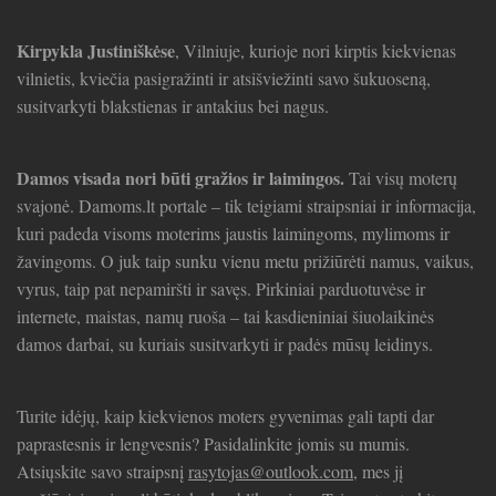
Kirpykla Justiniškėse
, Vilniuje, kurioje nori kirptis kiekvienas
vilnietis, kviečia pasigražinti ir atsišviežinti savo šukuoseną,
susitvarkyti blakstienas ir antakius bei nagus.
Damos visada nori būti gražios ir laimingos.
Tai visų moterų
svajonė. Damoms.lt portale – tik teigiami straipsniai ir informacija,
kuri padeda visoms moterims jaustis laimingoms, mylimoms ir
žavingoms. O juk taip sunku vienu metu prižiūrėti namus, vaikus,
vyrus, taip pat nepamiršti ir savęs. Pirkiniai parduotuvėse ir
internete, maistas, namų ruoša – tai kasdieniniai šiuolaikinės
damos darbai, su kuriais susitvarkyti ir padės mūsų leidinys.
Turite idėjų, kaip kiekvienos moters gyvenimas gali tapti dar
paprastesnis ir lengvesnis? Pasidalinkite jomis su mumis.
Atsiųskite savo straipsnį
rasytojas@outlook.com
, mes jį