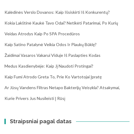
Kalėdinės Verslo Dovanos: Kaip Išsiskirti Iš Konkurentų?
Kokia Lakštinė Kaukė Tavo Odai? Netikėti Patarimai, Po Kurių
Veidas Atrodys Kaip Po SPA Procedūros
Kaip Satino Patalynė Veikia Odos Ir Plaukų Būklę?
Žaidimai Vasaros Vakarui Viduje Iš Paslapties Kodas
Medus Kasdienybėje: Kaip Jį Naudoti Protingai?
Kaip Fumi Atrodo Greta To, Prie Ko Vartotojai Įpratę
Ar Jūsų Vandens Filtras Netapo Bakterijų Veisykla? Atsakymai,
Kurie Privers Jus Nusileisti Į Rūsį
Straipsniai pagal datas