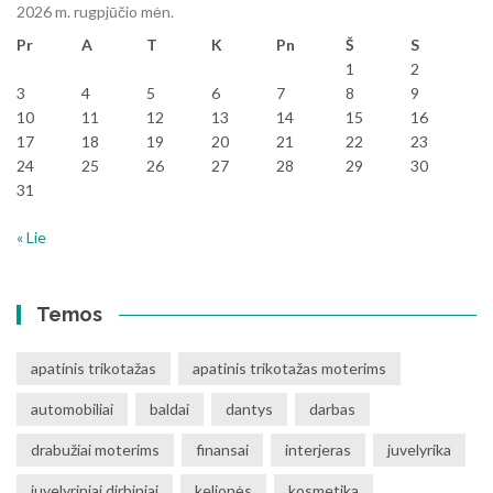
2026 m. rugpjūčio mėn.
Pr
A
T
K
Pn
Š
S
1
2
3
4
5
6
7
8
9
10
11
12
13
14
15
16
17
18
19
20
21
22
23
24
25
26
27
28
29
30
31
« Lie
Temos
apatinis trikotažas
apatinis trikotažas moterims
automobiliai
baldai
dantys
darbas
drabužiai moterims
finansai
interjeras
juvelyrika
juvelyriniai dirbiniai
kelionės
kosmetika