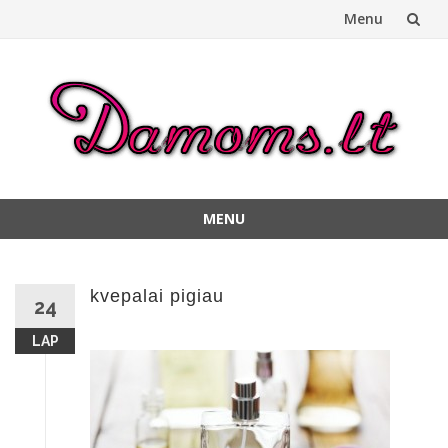
Menu
Skip
to
content
MENU
Skip
to
content
kvepalai pigiau
24
LAP