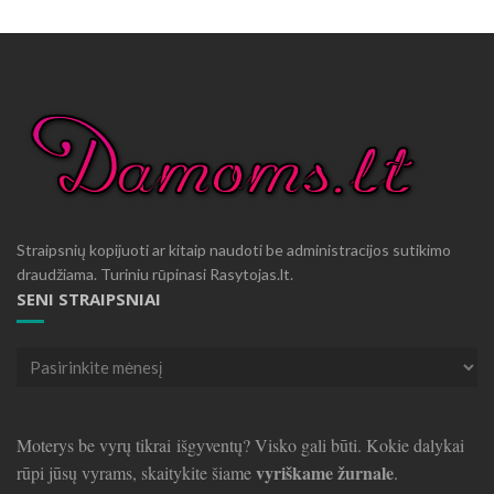
Straipsnių kopijuoti ar kitaip naudoti be administracijos sutikimo
draudžiama. Turiniu rūpinasi Rasytojas.lt.
SENI STRAIPSNIAI
Seni
straipsniai
Moterys be vyrų tikrai išgyventų? Visko gali būti. Kokie dalykai
vyriškame žurnale
rūpi jūsų vyrams, skaitykite šiame
.