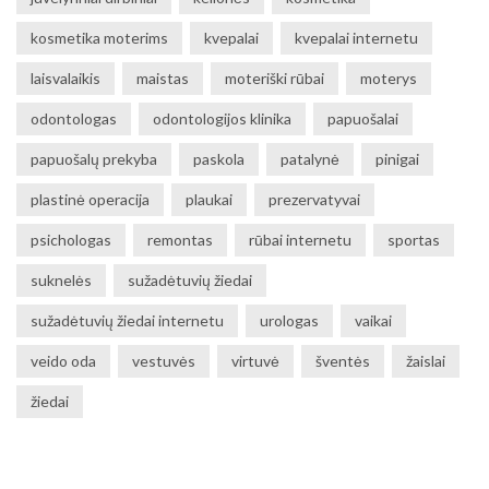
kosmetika moterims
kvepalai
kvepalai internetu
laisvalaikis
maistas
moteriški rūbai
moterys
odontologas
odontologijos klinika
papuošalai
papuošalų prekyba
paskola
patalynė
pinigai
plastinė operacija
plaukai
prezervatyvai
psichologas
remontas
rūbai internetu
sportas
suknelės
sužadėtuvių žiedai
sužadėtuvių žiedai internetu
urologas
vaikai
veido oda
vestuvės
virtuvė
šventės
žaislai
žiedai