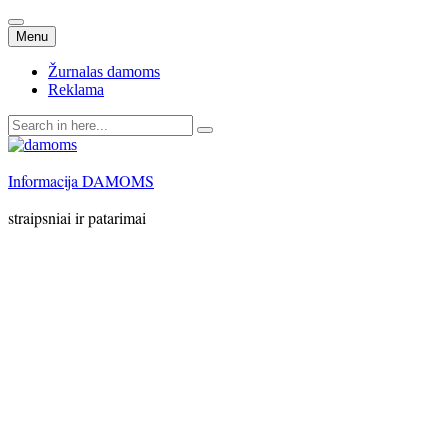
Skip
Menu
to
content
Žurnalas damoms
Reklama
Search
for:
Informacija DAMOMS
straipsniai ir patarimai