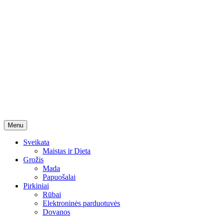
Skip
Menu
to
content
Sveikata
Maistas ir Dieta
Grožis
Mada
Papuošalai
Pirkiniai
Rūbai
Elektroninės parduotuvės
Dovanos