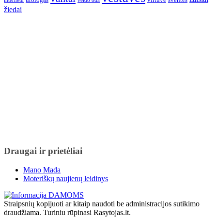
internetu
veido oda
žiedai
Draugai ir prietėliai
Mano Mada
Moteriškų naujienų leidinys
Straipsnių kopijuoti ar kitaip naudoti be administracijos sutikimo
draudžiama. Turiniu rūpinasi Rasytojas.lt.