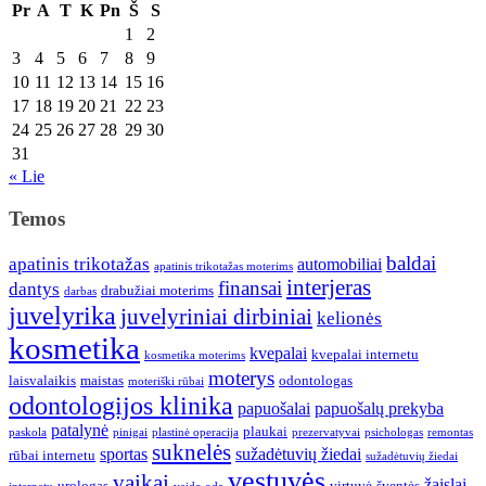
Pr
A
T
K
Pn
Š
S
1
2
3
4
5
6
7
8
9
10
11
12
13
14
15
16
17
18
19
20
21
22
23
24
25
26
27
28
29
30
31
« Lie
Temos
baldai
apatinis trikotažas
automobiliai
apatinis trikotažas moterims
interjeras
finansai
dantys
drabužiai moterims
darbas
juvelyrika
juvelyriniai dirbiniai
kelionės
kosmetika
kvepalai
kvepalai internetu
kosmetika moterims
moterys
laisvalaikis
maistas
odontologas
moteriški rūbai
odontologijos klinika
papuošalai
papuošalų prekyba
patalynė
plaukai
paskola
pinigai
plastinė operacija
prezervatyvai
psichologas
remontas
suknelės
sportas
sužadėtuvių žiedai
rūbai internetu
sužadėtuvių žiedai
vestuvės
vaikai
žaislai
urologas
virtuvė
šventės