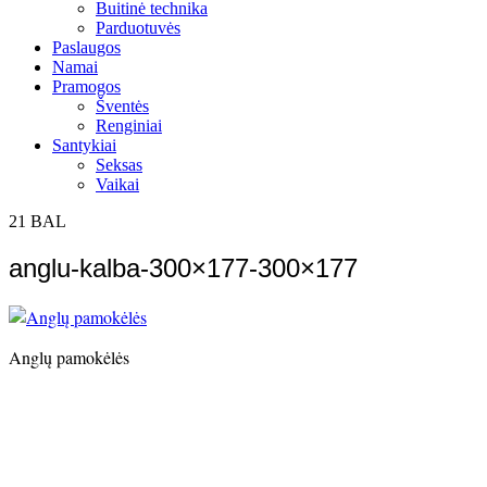
Buitinė technika
Parduotuvės
Paslaugos
Namai
Pramogos
Šventės
Renginiai
Santykiai
Seksas
Vaikai
21
BAL
anglu-kalba-300×177-300×177
Anglų pamokėlės