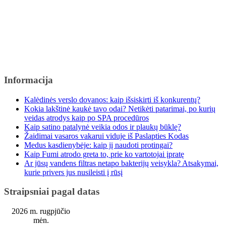
Informacija
Kalėdinės verslo dovanos: kaip išsiskirti iš konkurentų?
Kokia lakštinė kaukė tavo odai? Netikėti patarimai, po kurių
veidas atrodys kaip po SPA procedūros
Kaip satino patalynė veikia odos ir plaukų būklę?
Žaidimai vasaros vakarui viduje iš Paslapties Kodas
Medus kasdienybėje: kaip jį naudoti protingai?
Kaip Fumi atrodo greta to, prie ko vartotojai įpratę
Ar jūsų vandens filtras netapo bakterijų veisykla? Atsakymai,
kurie privers jus nusileisti į rūsį
Straipsniai pagal datas
2026 m. rugpjūčio
mėn.