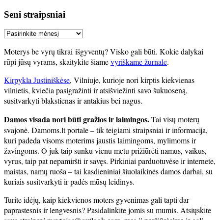
Seni straipsniai
Seni
straipsniai
Moterys be vyrų tikrai išgyventų? Visko gali būti. Kokie dalykai
rūpi jūsų vyrams, skaitykite šiame
vyriškame žurnale
.
Kirpykla Justiniškėse
, Vilniuje, kurioje nori kirptis kiekvienas
vilnietis, kviečia pasigražinti ir atsišviežinti savo šukuoseną,
susitvarkyti blakstienas ir antakius bei nagus.
Damos visada nori būti gražios ir laimingos.
Tai visų moterų
svajonė. Damoms.lt portale – tik teigiami straipsniai ir informacija,
kuri padeda visoms moterims jaustis laimingoms, mylimoms ir
žavingoms. O juk taip sunku vienu metu prižiūrėti namus, vaikus,
vyrus, taip pat nepamiršti ir savęs. Pirkiniai parduotuvėse ir internete,
maistas, namų ruoša – tai kasdieniniai šiuolaikinės damos darbai, su
kuriais susitvarkyti ir padės mūsų leidinys.
Turite idėjų, kaip kiekvienos moters gyvenimas gali tapti dar
paprastesnis ir lengvesnis? Pasidalinkite jomis su mumis. Atsiųskite