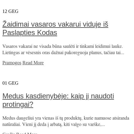
12
GEG
Žaidimai vasaros vakarui viduje iš
Paslapties Kodas
Vasaros vakarai ne visada būna saulėti ir tinkami leidimui lauke.
Lietingas ar vėsesnis oras dažnai pakoreguoja planus, tačiau tai...
Pramogos
Read More
01
GEG
Medus kasdienybėje: kaip jį naudoti
protingai?
Medus daugeliui yra vienas iš tų produktų, kurie namuose atsiranda
natūraliai. Vieni jį deda į arbatą, kiti valgo su varške,...