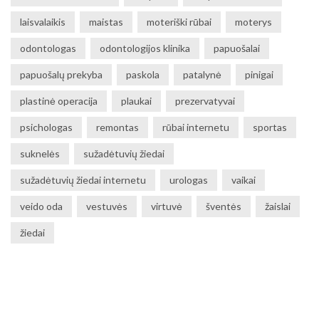
laisvalaikis
maistas
moteriški rūbai
moterys
odontologas
odontologijos klinika
papuošalai
papuošalų prekyba
paskola
patalynė
pinigai
plastinė operacija
plaukai
prezervatyvai
psichologas
remontas
rūbai internetu
sportas
suknelės
sužadėtuvių žiedai
sužadėtuvių žiedai internetu
urologas
vaikai
veido oda
vestuvės
virtuvė
šventės
žaislai
žiedai