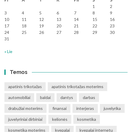
1
2
3
4
5
6
7
8
9
10
11
12
13
14
15
16
17
18
19
20
21
22
23
24
25
26
27
28
29
30
31
« Lie
Temos
apatinis trikotažas
apatinis trikotažas moterims
automobiliai
baldai
dantys
darbas
drabužiai moterims
finansai
interjeras
juvelyrika
juvelyriniai dirbiniai
kelionės
kosmetika
kosmetika moterims
kvepalai
kvepalai internetu