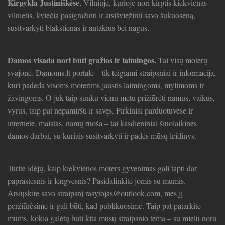
Kirpykla Justiniškėse
, Vilniuje, kurioje nori kirptis kiekvienas
vilnietis, kviečia pasigražinti ir atsišviežinti savo šukuoseną,
susitvarkyti blakstienas ir antakius bei nagus.
Damos visada nori būti gražios ir laimingos.
Tai visų moterų
svajonė. Damoms.lt portale – tik teigiami straipsniai ir informacija,
kuri padeda visoms moterims jaustis laimingoms, mylimoms ir
žavingoms. O juk taip sunku vienu metu prižiūrėti namus, vaikus,
vyrus, taip pat nepamiršti ir savęs. Pirkiniai parduotuvėse ir
internete, maistas, namų ruoša – tai kasdieniniai šiuolaikinės
damos darbai, su kuriais susitvarkyti ir padės mūsų leidinys.
Turite idėjų, kaip kiekvienos moters gyvenimas gali tapti dar
paprastesnis ir lengvesnis? Pasidalinkite jomis su mumis.
Atsiųskite savo straipsnį
rasytojas@outlook.com
, mes jį
peržiūrėsime ir gali būti, kad publikuosime. Taip pat patarkite
mums, kokia galėtų būti kita mūsų straipsnio tema – su mielu noru