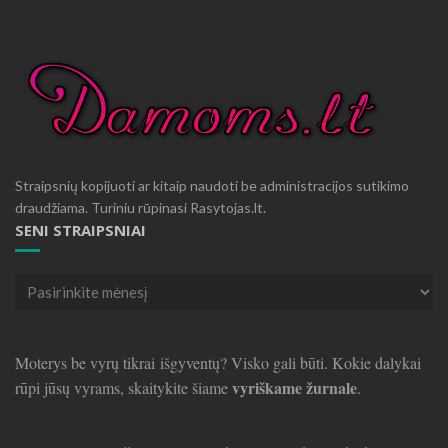
Straipsnių kopijuoti ar kitaip naudoti be administracijos sutikimo
draudžiama. Turiniu rūpinasi Rasytojas.lt.
SENI STRAIPSNIAI
Seni
straipsniai
Moterys be vyrų tikrai išgyventų? Visko gali būti. Kokie dalykai
vyriškame žurnale
rūpi jūsų vyrams, skaitykite šiame
.