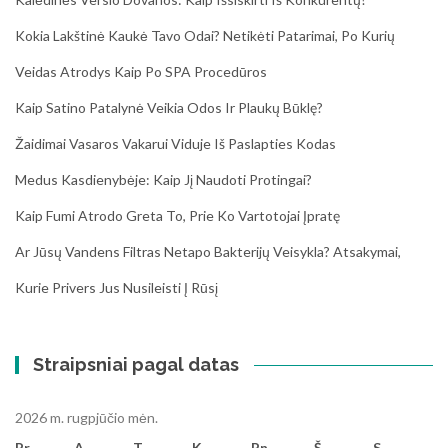
Kokia Lakštinė Kaukė Tavo Odai? Netikėti Patarimai, Po Kurių
Veidas Atrodys Kaip Po SPA Procedūros
Kaip Satino Patalynė Veikia Odos Ir Plaukų Būklę?
Žaidimai Vasaros Vakarui Viduje Iš Paslapties Kodas
Medus Kasdienybėje: Kaip Jį Naudoti Protingai?
Kaip Fumi Atrodo Greta To, Prie Ko Vartotojai Įpratę
Ar Jūsų Vandens Filtras Netapo Bakterijų Veisykla? Atsakymai,
Kurie Privers Jus Nusileisti Į Rūsį
Straipsniai pagal datas
2026 m. rugpjūčio mėn.
Pr
A
T
K
Pn
Š
S