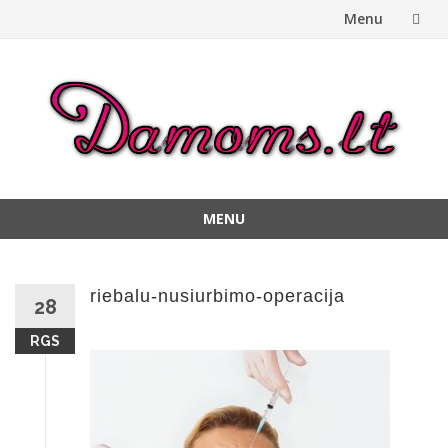
Menu
Skip
to
content
MENU
Skip
to
content
riebalu-nusiurbimo-operacija
28
RGS