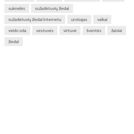
suknelės
sužadėtuvių žiedai
sužadėtuvių žiedai internetu
urologas
vaikai
veido oda
vestuvės
virtuvė
šventės
žaislai
žiedai