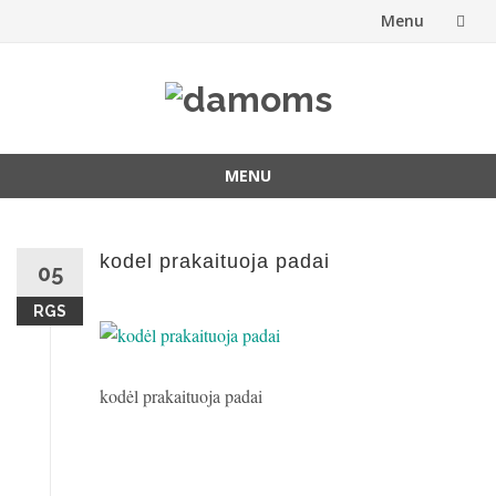
Menu
Skip
to
content
MENU
Skip
to
content
kodel prakaituoja padai
05
RGS
kodėl prakaituoja padai