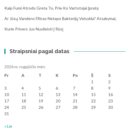
Kaip Fumi Atrodo Greta To, Prie Ko Vartotojai Įpratę
Ar Jūsų Vandens Filtras Netapo Bakterijų Veisykla? Atsakymai,
Kurie Privers Jus Nusileisti Į Rūsį
Straipsniai pagal datas
2026 m. rugpjūčio mėn.
Pr
A
T
K
Pn
Š
S
1
2
3
4
5
6
7
8
9
10
11
12
13
14
15
16
17
18
19
20
21
22
23
24
25
26
27
28
29
30
31
« Lie