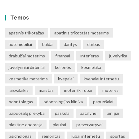
Temos
apatinis trikotažas
apatinis trikotažas moterims
automobiliai
baldai
dantys
darbas
drabužiai moterims
finansai
interjeras
juvelyrika
juvelyriniai dirbiniai
kelionės
kosmetika
kosmetika moterims
kvepalai
kvepalai internetu
laisvalaikis
maistas
moteriški rūbai
moterys
odontologas
odontologijos klinika
papuošalai
papuošalų prekyba
paskola
patalynė
pinigai
plastinė operacija
plaukai
prezervatyvai
psichologas
remontas
rūbai internetu
sportas