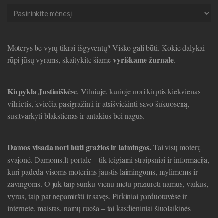
Seni
straipsniai
Moterys be vyrų tikrai išgyventų? Visko gali būti. Kokie dalykai
vyriškame žurnale
rūpi jūsų vyrams, skaitykite šiame
.
Kirpykla Justiniškėse
, Vilniuje, kurioje nori kirptis kiekvienas
vilnietis, kviečia pasigražinti ir atsišviežinti savo šukuoseną,
susitvarkyti blakstienas ir antakius bei nagus.
Damos visada nori būti gražios ir laimingos.
Tai visų moterų
svajonė. Damoms.lt portale – tik teigiami straipsniai ir informacija,
kuri padeda visoms moterims jaustis laimingoms, mylimoms ir
žavingoms. O juk taip sunku vienu metu prižiūrėti namus, vaikus,
vyrus, taip pat nepamiršti ir savęs. Pirkiniai parduotuvėse ir
internete, maistas, namų ruoša – tai kasdieniniai šiuolaikinės