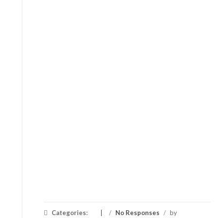
Categories:
/
No Responses
/
by