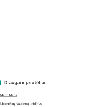
Draugai ir prietėliai
Mano Mada
Moteriškų Naujienų Leidinys