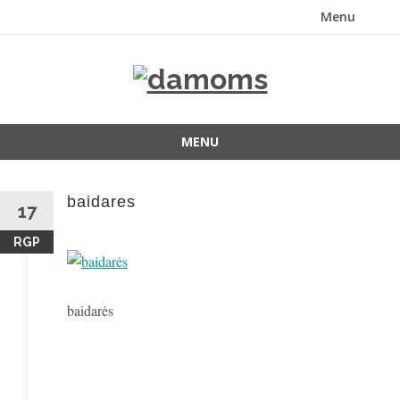
Menu
Skip
to
content
MENU
Skip
to
baidares
content
17
RGP
baidarės