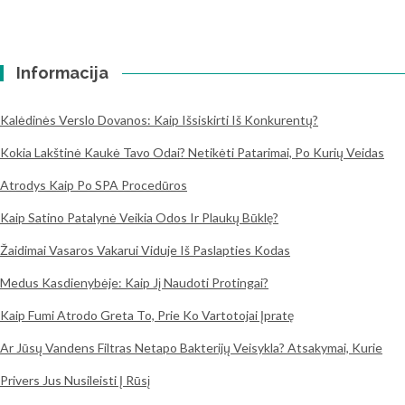
Informacija
Kalėdinės Verslo Dovanos: Kaip Išsiskirti Iš Konkurentų?
Kokia Lakštinė Kaukė Tavo Odai? Netikėti Patarimai, Po Kurių Veidas
Atrodys Kaip Po SPA Procedūros
Kaip Satino Patalynė Veikia Odos Ir Plaukų Būklę?
Žaidimai Vasaros Vakarui Viduje Iš Paslapties Kodas
Medus Kasdienybėje: Kaip Jį Naudoti Protingai?
Kaip Fumi Atrodo Greta To, Prie Ko Vartotojai Įpratę
Ar Jūsų Vandens Filtras Netapo Bakterijų Veisykla? Atsakymai, Kurie
Privers Jus Nusileisti Į Rūsį